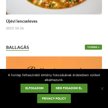
Újévi lencseleves
2023-10-26
BALLAGÁS
TOVÁBB
A honlap felhasználói élmény fokozásának érdekében sütiket
alkalmazunk.
ELFOGADOM
NEM FOGADOM EL.
PRIVACY POLICY