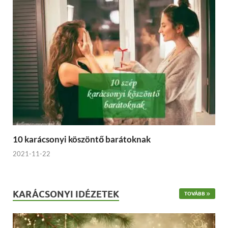
10 karácsonyi köszöntő barátoknak
2021-11-22
KARÁCSONYI IDÉZETEK
TOVÁBB