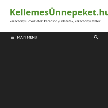
KellemesÜnnepeket.h
karácsonyi üdvözletek, karácsonyi idézetek, karácsonyi ételek
MAIN MENU