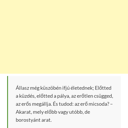
Állasz még küszöbén ifjú életednek; Előtted
a küzdés, előtted a pálya, az erőtlen csügged,
az erős megállja. És tudod: az erő micsoda? –
Akarat, mely előbb vagy utóbb, de
borostyánt arat.