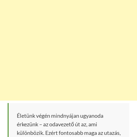
Életünk végén mindnyájan ugyanoda
érkezünk – az odavezető út az, ami
különbözik. Ezért fontosabb maga az utazás,