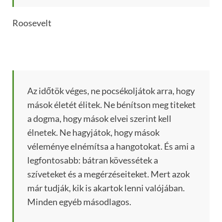
Roosevelt
Az időtök véges, ne pocsékoljátok arra, hogy
mások életét élitek. Ne bénítson meg titeket
a dogma, hogy mások elvei szerint kell
élnetek. Ne hagyjátok, hogy mások
véleménye elnémítsa a hangotokat. És ami a
legfontosabb: bátran kövessétek a
szíveteket és a megérzéseiteket. Mert azok
már tudják, kik is akartok lenni valójában.
Minden egyéb másodlagos.