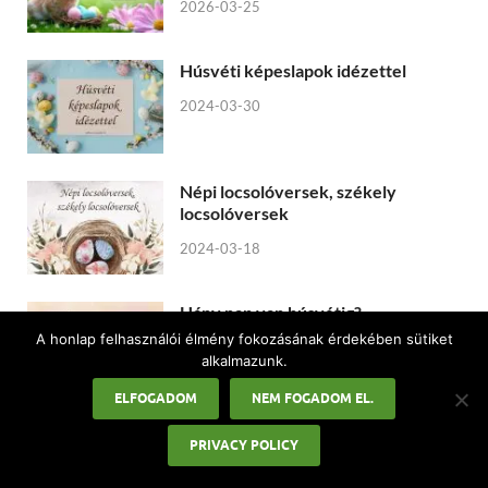
2026-03-25
Húsvéti képeslapok idézettel
2024-03-30
Népi locsolóversek, székely
locsolóversek
2024-03-18
Hány nap van húsvétig?
A honlap felhasználói élmény fokozásának érdekében sütiket
2023-11-04
alkalmazunk.
ELFOGADOM
NEM FOGADOM EL.
Húsvéti üdvözletek
PRIVACY POLICY
2023-08-16