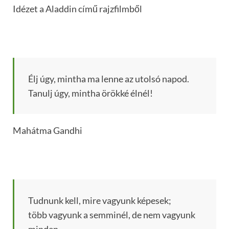
Idézet a Aladdin című rajzfilmből
Élj úgy, mintha ma lenne az utolsó napod.
Tanulj úgy, mintha örökké élnél!
Mahátma Gandhi
Tudnunk kell, mire vagyunk képesek;
több vagyunk a semminél, de nem vagyunk
minden.