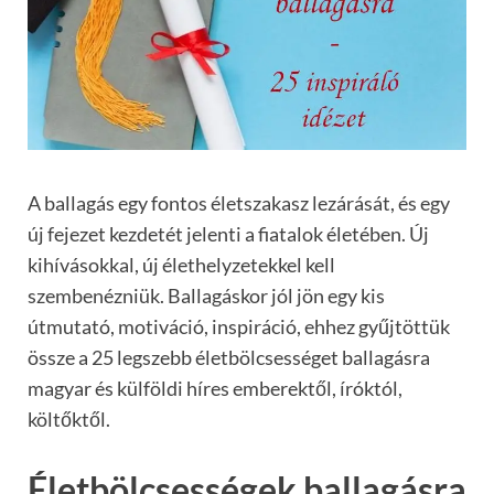
A ballagás egy fontos életszakasz lezárását, és egy
új fejezet kezdetét jelenti a fiatalok életében. Új
kihívásokkal, új élethelyzetekkel kell
szembenézniük. Ballagáskor jól jön egy kis
útmutató, motiváció, inspiráció, ehhez gyűjtöttük
össze a 25 legszebb életbölcsességet ballagásra
magyar és külföldi híres emberektől, íróktól,
költőktől.
Életbölcsességek ballagásra