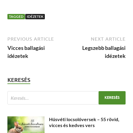
TAGGED
IDÉZETEK
PREVIOUS ARTICLE
NEXT ARTICLE
Vicces ballagási
Legszebb ballagási
idézetek
idézetek
KERESÉS
Húsvéti locsolóversek – 55 rövid,
vicces és kedves vers