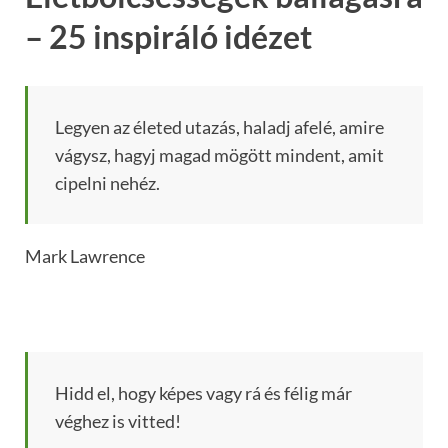
– 25 inspiráló idézet
Legyen az életed utazás, haladj afelé, amire
vágysz, hagyj magad mögött mindent, amit
cipelni nehéz.
Mark Lawrence
Hidd el, hogy képes vagy rá és félig már
véghez is vitted!