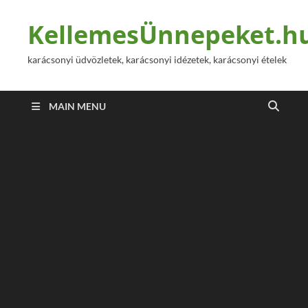
KellemesÜnnepeket.h
karácsonyi üdvözletek, karácsonyi idézetek, karácsonyi ételek
MAIN MENU