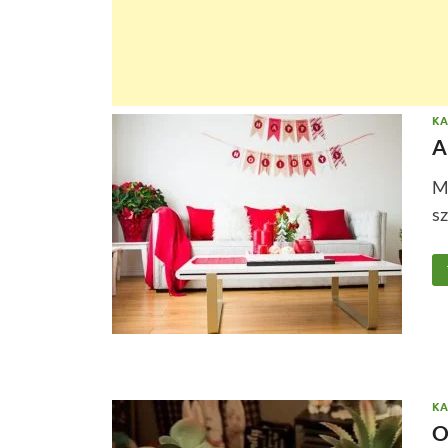
KA
A
Mi
sz
KA
O