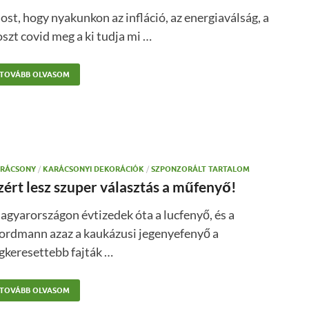
st, hogy nyakunkon az infláció, az energiaválság, a
szt covid meg a ki tudja mi …
TOVÁBB OLVASOM
RÁCSONY
/
KARÁCSONYI DEKORÁCIÓK
/
SZPONZORÁLT TARTALOM
zért lesz szuper választás a műfenyő!
gyarországon évtizedek óta a lucfenyő, és a
ordmann azaz a kaukázusi jegenyefenyő a
gkeresettebb fajták …
TOVÁBB OLVASOM