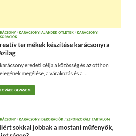
RÁCSONY
/
KARÁCSONYI AJÁNDÉK ÖTLETEK
/
KARÁCSONYI
KORÁCIÓK
reatív termékek készítése karácsonyra
ázilag
karácsony eredeti célja a közösség és az otthon
legének megélése, a várakozás és a …
TOVÁBB OLVASOM
RÁCSONY
/
KARÁCSONYI DEKORÁCIÓK
/
SZPONZORÁLT TARTALOM
iért sokkal jobbak a mostani műfenyők,
int régen?