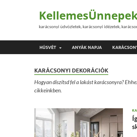
KellemesÜnnepek
karácsonyi üdvözletek, karácsonyi idézetek, karácso
HÚSVÉT
ANYÁK NAPJA
KARÁCSON
KARÁCSONYI DEKORÁCIÓK
Hogyan díszítsd fel a lakást karácsonyra? Ehhe
cikkeinkben.
KA
Í
s