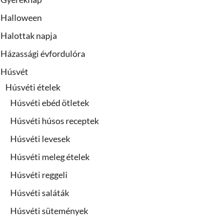
Halloween
Halottak napja
Házassági évfordulóra
Húsvét
Húsvéti ételek
Húsvéti ebéd ötletek
Húsvéti húsos receptek
Húsvéti levesek
Húsvéti meleg ételek
Húsvéti reggeli
Húsvéti saláták
Húsvéti sütemények