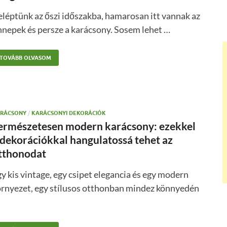
léptünk az őszi időszakba, hamarosan itt vannak az
nepek és persze a karácsony. Sosem lehet …
TOVÁBB OLVASOM
RÁCSONY
/
KARÁCSONYI DEKORÁCIÓK
ermészetesen modern karácsony: ezekkel
 dekorációkkal hangulatossá tehet az
tthonodat
y kis vintage, egy csipet elegancia és egy modern
örnyezet, egy stílusos otthonban mindez könnyedén