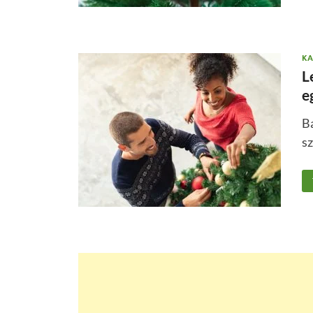
KA
L
e
Bá
sz