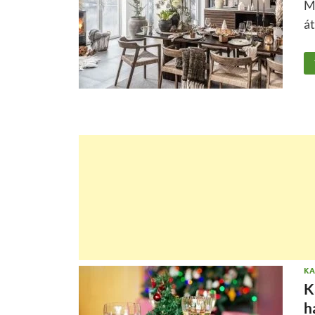
Má
át
KA
K
h