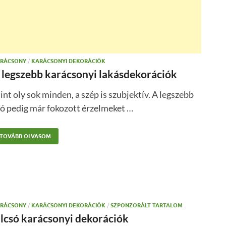
RÁCSONY
/
KARÁCSONYI DEKORÁCIÓK
 legszebb karácsonyi lakásdekorációk
nt oly sok minden, a szép is szubjektív. A legszebb
ó pedig már fokozott érzelmeket …
TOVÁBB OLVASOM
RÁCSONY
/
KARÁCSONYI DEKORÁCIÓK
/
SZPONZORÁLT TARTALOM
lcsó karácsonyi dekorációk