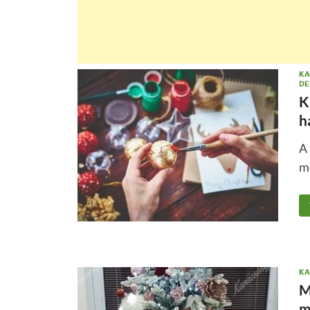
KA
DE
K
h
A 
me
KA
M
m