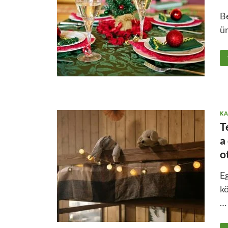
Be
ün
KA
T
a
o
Eg
k
…