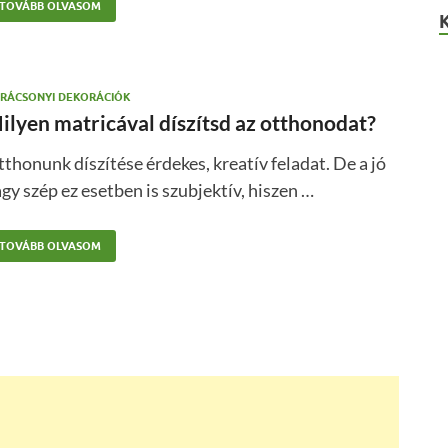
TOVÁBB OLVASOM
RÁCSONYI DEKORÁCIÓK
ilyen matricával díszítsd az otthonodat?
thonunk díszítése érdekes, kreatív feladat. De a jó
gy szép ez esetben is szubjektív, hiszen …
TOVÁBB OLVASOM