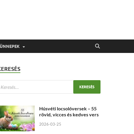
 ÜNNEPEK
KERESÉS
Húsvéti locsolóversek – 55
rövid, vicces és kedves vers
2026-03-25