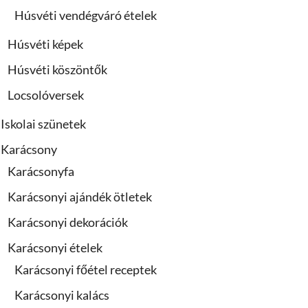
Húsvéti vendégváró ételek
Húsvéti képek
Húsvéti köszöntők
Locsolóversek
Iskolai szünetek
Karácsony
Karácsonyfa
Karácsonyi ajándék ötletek
Karácsonyi dekorációk
Karácsonyi ételek
Karácsonyi főétel receptek
Karácsonyi kalács