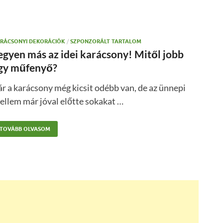
RÁCSONYI DEKORÁCIÓK
/
SZPONZORÁLT TARTALOM
egyen más az idei karácsony! Mitől jobb
gy műfenyő?
r a karácsony még kicsit odébb van, de az ünnepi
ellem már jóval előtte sokakat …
TOVÁBB OLVASOM