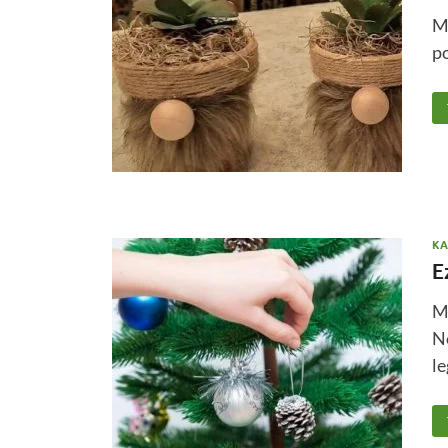
Mo
po
KA
E
Ma
N
le