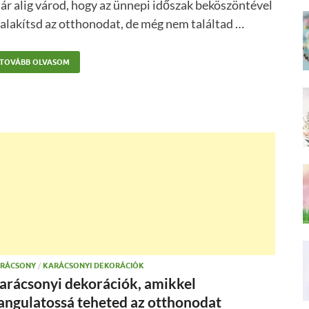
r alig várod, hogy az ünnepi időszak beköszöntével
alakítsd az otthonodat, de még nem találtad …
TOVÁBB OLVASOM
RÁCSONY
/
KARÁCSONYI DEKORÁCIÓK
arácsonyi dekorációk, amikkel
angulatossá teheted az otthonodat