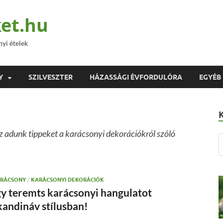
et.hu
nyi ételek
Y
SZILVESZTER
HÁZASSÁGI ÉVFORDULÓRA
EGYÉB
z adunk tippeket a karácsonyi dekorációkról szóló
RÁCSONY
/
KARÁCSONYI DEKORÁCIÓK
gy teremts karácsonyi hangulatot
kandináv stílusban!