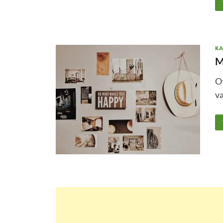
KA
M
Ot
va