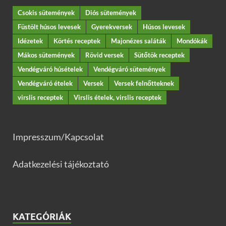
Csokis sütemények
Diós sütemények
Füstölt húsos levesek
Gyerekversek
Húsos levesek
Idézetek
Körtés receptek
Majonézes saláták
Mondókák
Mákos sütemények
Rövid versek
Sütőtök receptek
Vendégváró húsételek
Vendégváró sütemények
Vendégváró ételek
Versek
Versek felnőtteknek
virslis receptek
Virslis ételek, virslis receptek
Impresszum/Kapcsolat
Adatkezelési tájékoztató
KATEGÓRIÁK