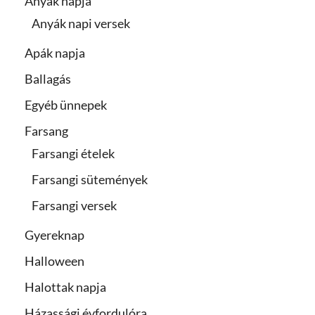
Anyák napja
Anyák napi versek
Apák napja
Ballagás
Egyéb ünnepek
Farsang
Farsangi ételek
Farsangi sütemények
Farsangi versek
Gyereknap
Halloween
Halottak napja
Házassági évfordulóra