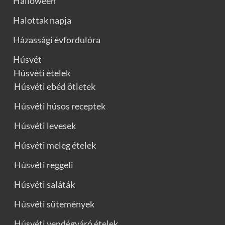
Halloween
Halottak napja
Házassági évfordulóra
Húsvét
Húsvéti ételek
Húsvéti ebéd ötletek
Húsvéti húsos receptek
Húsvéti levesek
Húsvéti meleg ételek
Húsvéti reggeli
Húsvéti saláták
Húsvéti sütemények
Húsvéti vendégváró ételek