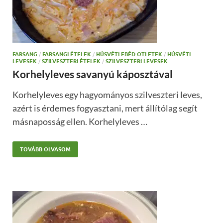
FARSANG
/
FARSANGI ÉTELEK
/
HÚSVÉTI EBÉD ÖTLETEK
/
HÚSVÉTI
LEVESEK
/
SZILVESZTERI ÉTELEK
/
SZILVESZTERI LEVESEK
Korhelyleves savanyú káposztával
Korhelyleves egy hagyományos szilveszteri leves,
azért is érdemes fogyasztani, mert állítólag segít
másnaposság ellen. Korhelyleves …
TOVÁBB OLVASOM