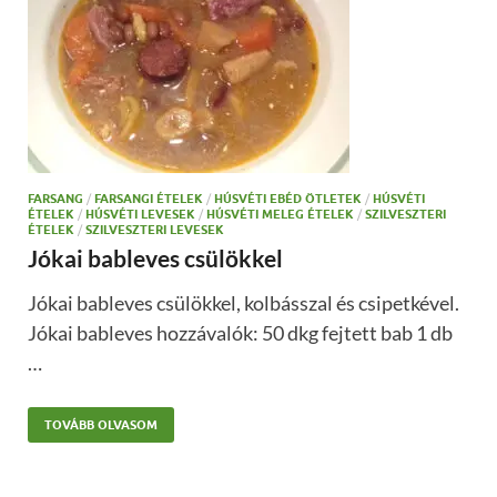
FARSANG
/
FARSANGI ÉTELEK
/
HÚSVÉTI EBÉD ÖTLETEK
/
HÚSVÉTI
ÉTELEK
/
HÚSVÉTI LEVESEK
/
HÚSVÉTI MELEG ÉTELEK
/
SZILVESZTERI
ÉTELEK
/
SZILVESZTERI LEVESEK
Jókai bableves csülökkel
Jókai bableves csülökkel, kolbásszal és csipetkével.
Jókai bableves hozzávalók: 50 dkg fejtett bab 1 db
…
TOVÁBB OLVASOM