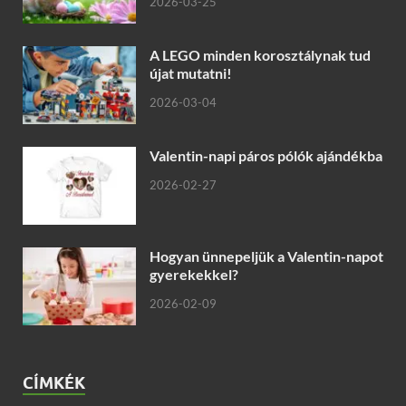
2026-03-25
A LEGO minden korosztálynak tud
újat mutatni!
2026-03-04
Valentin-napi páros pólók ajándékba
2026-02-27
Hogyan ünnepeljük a Valentin-napot
gyerekekkel?
2026-02-09
CÍMKÉK