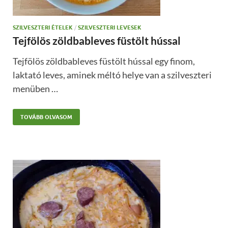
SZILVESZTERI ÉTELEK
/
SZILVESZTERI LEVESEK
Tejfölös zöldbableves füstölt hússal
Tejfölös zöldbableves füstölt hússal egy finom,
laktató leves, aminek méltó helye van a szilveszteri
menüben …
TOVÁBB OLVASOM