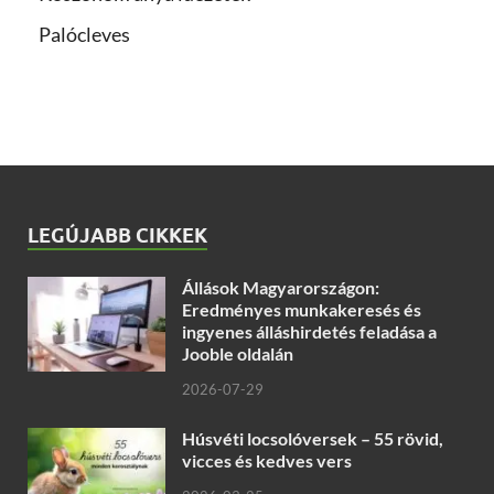
Palócleves
LEGÚJABB CIKKEK
Állások Magyarországon:
Eredményes munkakeresés és
ingyenes álláshirdetés feladása a
Jooble oldalán
2026-07-29
Húsvéti locsolóversek – 55 rövid,
vicces és kedves vers