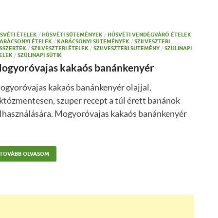
SVÉTI ÉTELEK
/
HÚSVÉTI SÜTEMÉNYEK
/
HÚSVÉTI VENDÉGVÁRÓ ÉTELEK
ARÁCSONYI ÉTELEK
/
KARÁCSONYI SÜTEMÉNYEK
/
SZILVESZTERI
SSZERTEK
/
SZILVESZTERI ÉTELEK
/
SZILVESZTERI SÜTEMÉNY
/
SZÜLINAPI
ELEK
/
SZÜLINAPI SÜTIK
ogyoróvajas kakaós banánkenyér
ogyoróvajas kakaós banánkenyér olajjal,
któzmentesen, szuper recept a túl érett banánok
elhasználására. Mogyoróvajas kakaós banánkenyér
TOVÁBB OLVASOM