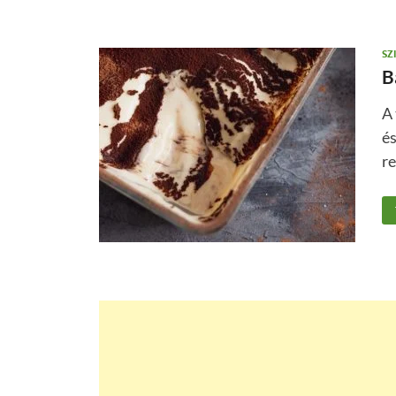
SZ
B
A 
és
re