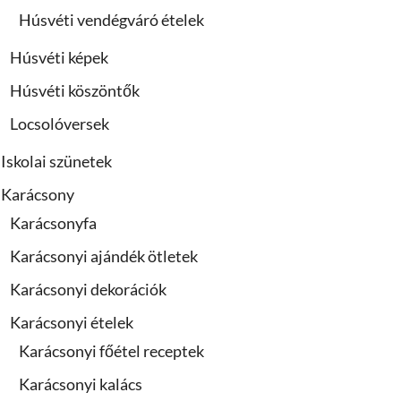
Húsvéti vendégváró ételek
Húsvéti képek
Húsvéti köszöntők
Locsolóversek
Iskolai szünetek
Karácsony
Karácsonyfa
Karácsonyi ajándék ötletek
Karácsonyi dekorációk
Karácsonyi ételek
Karácsonyi főétel receptek
Karácsonyi kalács