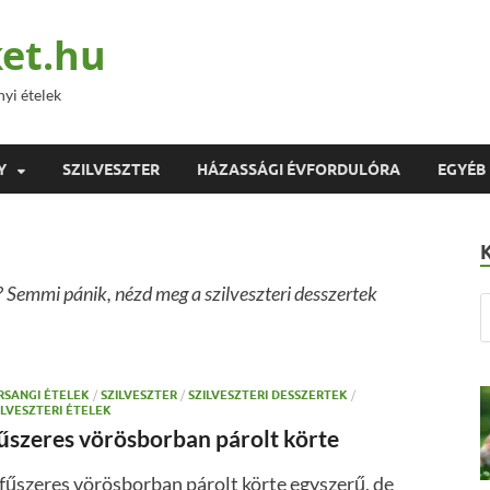
et.hu
nyi ételek
Y
SZILVESZTER
HÁZASSÁGI ÉVFORDULÓRA
EGYÉB
a? Semmi pánik, nézd meg a szilveszteri desszertek
RSANGI ÉTELEK
/
SZILVESZTER
/
SZILVESZTERI DESSZERTEK
/
ILVESZTERI ÉTELEK
űszeres vörösborban párolt körte
fűszeres vörösborban párolt körte egyszerű, de