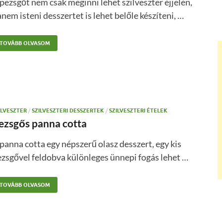
pezsgőt nem csak meginni lehet szilveszter éjjelén,
nem isteni desszertet is lehet belőle készíteni, …
TOVÁBB OLVASOM
ILVESZTER
/
SZILVESZTERI DESSZERTEK
/
SZILVESZTERI ÉTELEK
ezsgős panna cotta
panna cotta egy népszerű olasz desszert, egy kis
zsgővel feldobva különleges ünnepi fogás lehet …
TOVÁBB OLVASOM