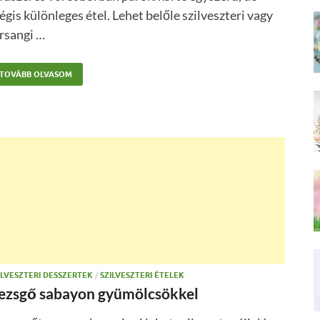
gis különleges étel. Lehet belőle szilveszteri vagy
rsangi …
TOVÁBB OLVASOM
ILVESZTERI DESSZERTEK
/
SZILVESZTERI ÉTELEK
ezsgő sabayon gyümölcsökkel