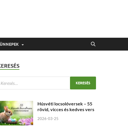
 ÜNNEPEK
KERESÉS
Húsvéti locsolóversek – 55
rövid, vicces és kedves vers
2026-03-25