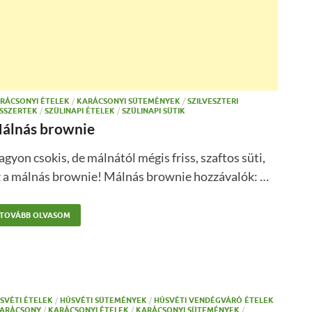
RÁCSONYI ÉTELEK
/
KARÁCSONYI SÜTEMÉNYEK
/
SZILVESZTERI
SSZERTEK
/
SZÜLINAPI ÉTELEK
/
SZÜLINAPI SÜTIK
álnás brownie
gyon csokis, de málnától mégis friss, szaftos süti,
z a málnás brownie! Málnás brownie hozzávalók: …
TOVÁBB OLVASOM
SVÉTI ÉTELEK
/
HÚSVÉTI SÜTEMÉNYEK
/
HÚSVÉTI VENDÉGVÁRÓ ÉTELEK
ARÁCSONY
/
KARÁCSONYI ÉTELEK
/
KARÁCSONYI SÜTEMÉNYEK
/