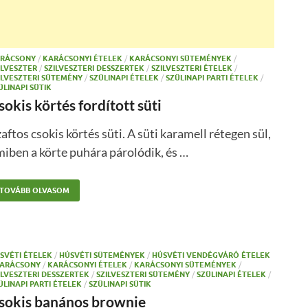
RÁCSONY
/
KARÁCSONYI ÉTELEK
/
KARÁCSONYI SÜTEMÉNYEK
/
ILVESZTER
/
SZILVESZTERI DESSZERTEK
/
SZILVESZTERI ÉTELEK
/
ILVESZTERI SÜTEMÉNY
/
SZÜLINAPI ÉTELEK
/
SZÜLINAPI PARTI ÉTELEK
/
ÜLINAPI SÜTIK
sokis körtés fordított süti
aftos csokis körtés süti. A süti karamell rétegen sül,
iben a körte puhára párolódik, és …
TOVÁBB OLVASOM
SVÉTI ÉTELEK
/
HÚSVÉTI SÜTEMÉNYEK
/
HÚSVÉTI VENDÉGVÁRÓ ÉTELEK
ARÁCSONY
/
KARÁCSONYI ÉTELEK
/
KARÁCSONYI SÜTEMÉNYEK
/
ILVESZTERI DESSZERTEK
/
SZILVESZTERI SÜTEMÉNY
/
SZÜLINAPI ÉTELEK
/
ÜLINAPI PARTI ÉTELEK
/
SZÜLINAPI SÜTIK
sokis banános brownie