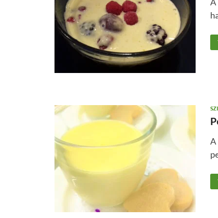
A 
ha
SZ
P
A 
pe