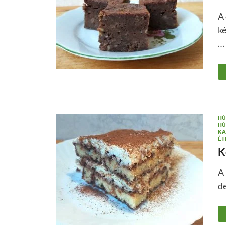
A 
ké
…
HÚ
HÚ
KA
ÉT
K
A 
de