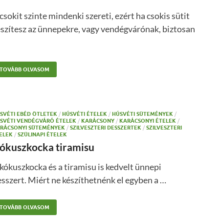
csokit szinte mindenki szereti, ezért ha csokis sütit
szítesz az ünnepekre, vagy vendégvárónak, biztosan
TOVÁBB OLVASOM
SVÉTI EBÉD ÖTLETEK
/
HÚSVÉTI ÉTELEK
/
HÚSVÉTI SÜTEMÉNYEK
/
SVÉTI VENDÉGVÁRÓ ÉTELEK
/
KARÁCSONY
/
KARÁCSONYI ÉTELEK
/
RÁCSONYI SÜTEMÉNYEK
/
SZILVESZTERI DESSZERTEK
/
SZILVESZTERI
ELEK
/
SZÜLINAPI ÉTELEK
ókuszkocka tiramisu
kókuszkocka és a tiramisu is kedvelt ünnepi
sszert. Miért ne készíthetnénk el egyben a …
TOVÁBB OLVASOM