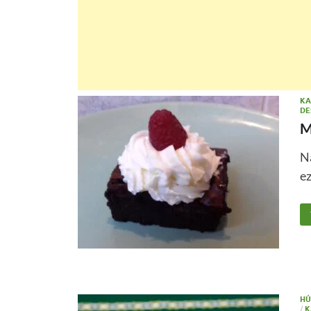
KA
DE
M
Na
e
HÚ
/
K