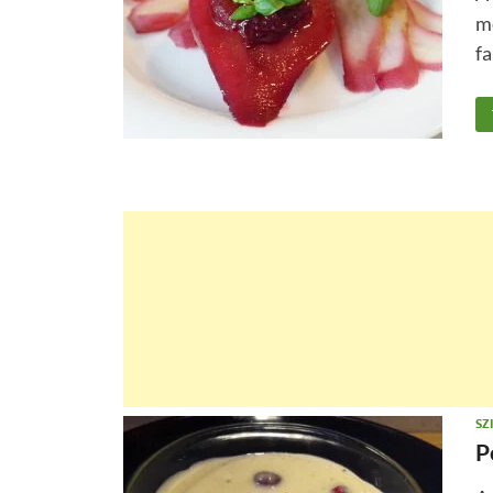
mé
fa
SZ
P