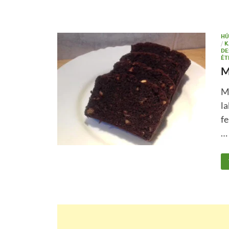
HÚ
/
K
DE
ÉT
M
M
la
f
…