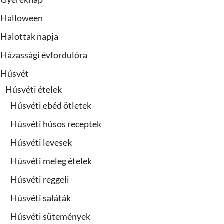
Halloween
Halottak napja
Házassági évfordulóra
Húsvét
Húsvéti ételek
Húsvéti ebéd ötletek
Húsvéti húsos receptek
Húsvéti levesek
Húsvéti meleg ételek
Húsvéti reggeli
Húsvéti saláták
Húsvéti sütemények