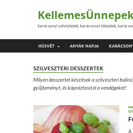
KellemesÜnnepek
karácsonyi üdvözletek, karácsonyi idézetek, karácso
HÚSVÉT
ANYÁK NAPJA
KARÁCSON
SZILVESZTERI DESSZERTEK
Milyen desszertet készítsek a szilveszteri bulir
gyűjteményt, és kápráztasd el a vendégeket!
FA
SZ
F
A 