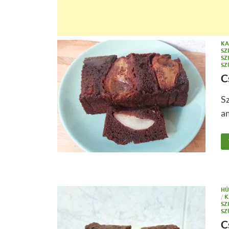
KA
SZ
SZ
SZ
C
Sz
am
HÚ
/
K
SZ
SZ
C