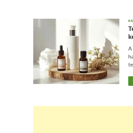
KA
T
k
A 
h
te