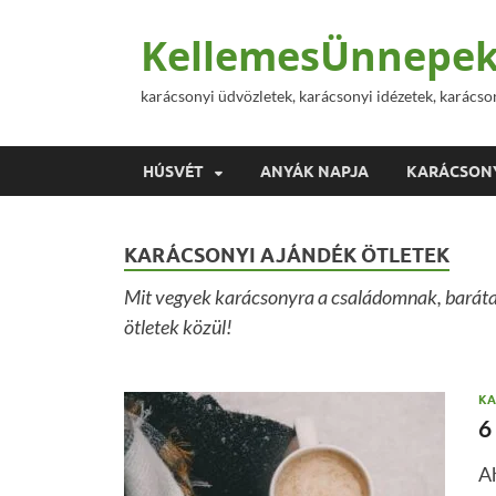
KellemesÜnnepek
karácsonyi üdvözletek, karácsonyi idézetek, karácso
HÚSVÉT
ANYÁK NAPJA
KARÁCSON
KARÁCSONYI AJÁNDÉK ÖTLETEK
Mit vegyek karácsonyra a családomnak, baráta
ötletek közül!
KA
6
A