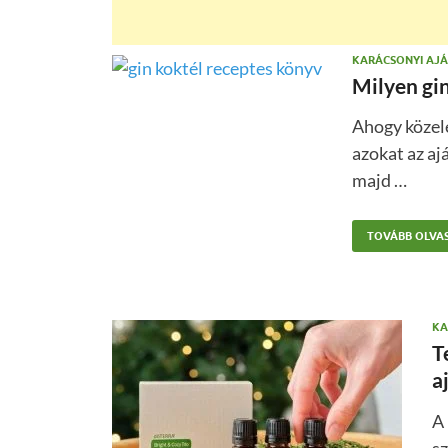
KARÁCSONYI AJ
Milyen gi
Ahogy közel
azokat az a
majd …
TOVÁBB OLVA
KA
T
a
A 
sz