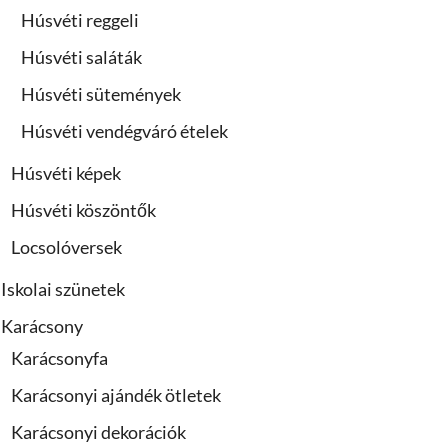
Húsvéti reggeli
Húsvéti saláták
Húsvéti sütemények
Húsvéti vendégváró ételek
Húsvéti képek
Húsvéti köszöntők
Locsolóversek
Iskolai szünetek
Karácsony
Karácsonyfa
Karácsonyi ajándék ötletek
Karácsonyi dekorációk