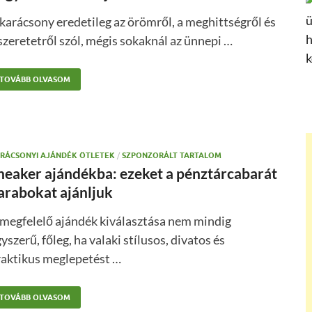
karácsony eredetileg az örömről, a meghittségről és
szeretetről szól, mégis sokaknál az ünnepi …
TOVÁBB OLVASOM
RÁCSONYI AJÁNDÉK ÖTLETEK
/
SZPONZORÁLT TARTALOM
neaker ajándékba: ezeket a pénztárcabarát
arabokat ajánljuk
 megfelelő ajándék kiválasztása nem mindig
yszerű, főleg, ha valaki stílusos, divatos és
raktikus meglepetést …
TOVÁBB OLVASOM