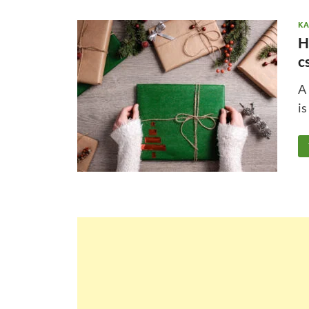
KA
H
c
A
is