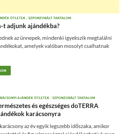
ÁNDÉK ÖTLETEK
/
SZPONZORÁLT TARTALOM
n-t adjunk ajándékba?
ednek az ünnepek, mindenki igyekszik megtalálni
jándékokat, amelyek valóban mosolyt csalhatnak
SOM
RÁCSONYI AJÁNDÉK ÖTLETEK
/
SZPONZORÁLT TARTALOM
ermészetes és egészséges doTERRA
jándékok karácsonyra
karácsony az év egyik legszebb időszaka, amikor
eretettel és figyelmességgel ajándékozhatjuk meg