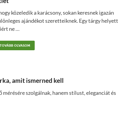
tlet
ogy közeledik a karácsony, sokan keresnek igazán
lönleges ajándékot szeretteiknek. Egy tárgy helyett
iért ne …
TOVÁBB OLVASOM
ka, amit ismerned kell
ő mérésére szolgálnak, hanem stílust, eleganciát és