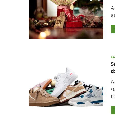
A 
a 
KA
S
d
A
eg
p