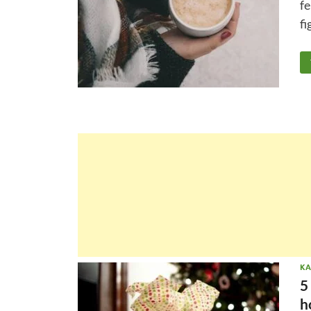
fe
f
KA
5
h