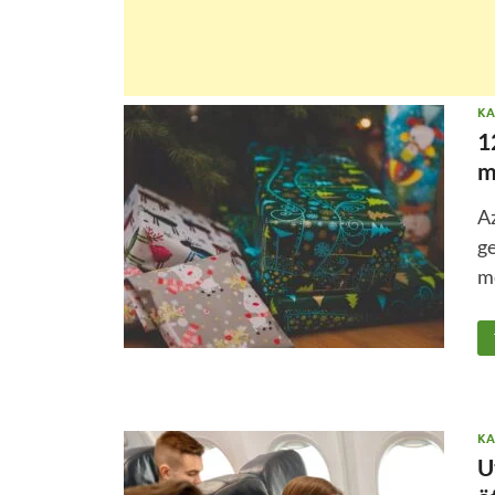
KA
1
m
Az
ge
m
KA
U