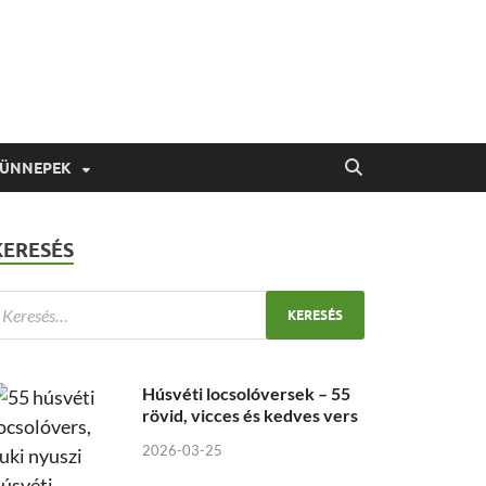
 ÜNNEPEK
KERESÉS
Húsvéti locsolóversek – 55
rövid, vicces és kedves vers
2026-03-25