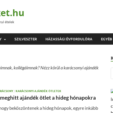
et.hu
nyi ételek
Y
SZILVESZTER
HÁZASSÁGI ÉVFORDULÓRA
EGYÉB
imnak, kollégáimnak? Nézz körül a karácsonyi ajándék
RÁCSONY
/
KARÁCSONYI AJÁNDÉK ÖTLETEK
 meghitt ajándék ötlet a hideg hónapokra
hogy beköszöntenek a hideg hónapok, egyre inkább