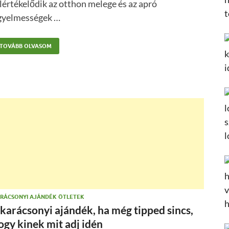
lértékelődik az otthon melege és az apró
igyelmességek …
TOVÁBB OLVASOM
RÁCSONYI AJÁNDÉK ÖTLETEK
 karácsonyi ajándék, ha még tipped sincs,
ogy kinek mit adj idén