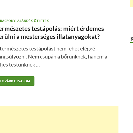
RÁCSONYI AJÁNDÉK ÖTLETEK
ermészetes testápolás: miért érdemes
erülni a mesterséges illatanyagokat?
természetes testápolást nem lehet eléggé
angsúlyozni. Nem csupán a bőrünknek, hanem a
ljes testünknek …
TOVÁBB OLVASOM