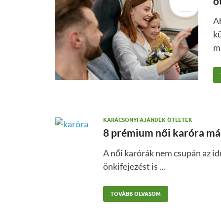
ö
Ah
kü
m
KARÁCSONYI AJÁNDÉK ÖTLETEK
8 prémium női karóra már
A női karórák nem csupán az id
önkifejezést is …
TOVÁBB OLVASOM