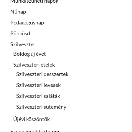
Munkaszüneti napok
Nőnap
Pedagógusnap
Pünkösd
Szilveszter
Boldog új évet
Szilveszteri ételek
Szilveszteri desszertek
Szilveszteri levesek
Szilveszteri saláták
Szilveszteri sütemény
Újévi köszöntők
Szponzorált tartalom