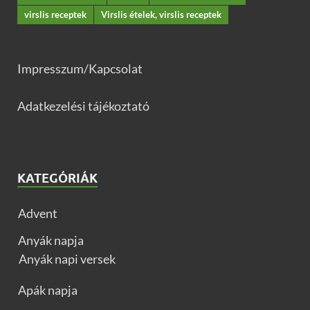
virslis receptek
Virslis ételek, virslis receptek
Impresszum/Kapcsolat
Adatkezelési tájékoztató
KATEGÓRIÁK
Advent
Anyák napja
Anyák napi versek
Apák napja