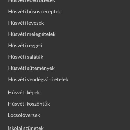
Húsvéti ebéd ötletek
Húsvéti húsos receptek
Húsvéti levesek
Húsvéti meleg ételek
Húsvéti reggeli
Húsvéti saláták
Húsvéti sütemények
Húsvéti vendégváró ételek
Húsvéti képek
Húsvéti köszöntők
Locsolóversek
Iskolai szünetek