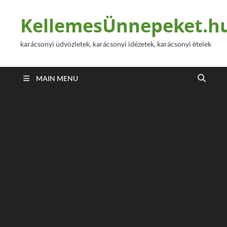
KellemesÜnnepeket.h
karácsonyi üdvözletek, karácsonyi idézetek, karácsonyi ételek
MAIN MENU