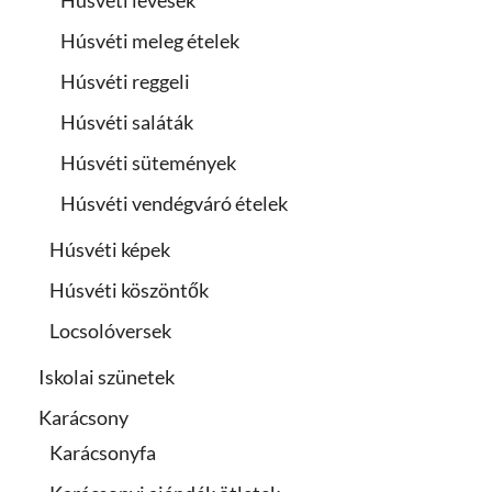
Húsvéti levesek
Húsvéti meleg ételek
Húsvéti reggeli
Húsvéti saláták
Húsvéti sütemények
Húsvéti vendégváró ételek
Húsvéti képek
Húsvéti köszöntők
Locsolóversek
Iskolai szünetek
Karácsony
Karácsonyfa