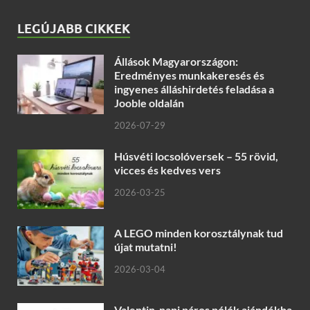
LEGÚJABB CIKKEK
Állások Magyarországon:
Eredményes munkakeresés és
ingyenes álláshirdetés feladása a
Jooble oldalán
2026-07-29
Húsvéti locsolóversek – 55 rövid,
vicces és kedves vers
2026-03-25
A LEGO minden korosztálynak tud
újat mutatni!
2026-03-04
Valentin-napi páros pólók ajándékba