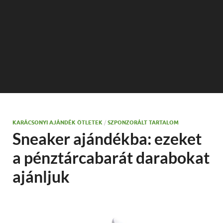
KARÁCSONYI AJÁNDÉK ÖTLETEK
/
SZPONZORÁLT TARTALOM
Sneaker ajándékba: ezeket
a pénztárcabarát darabokat
ajánljuk