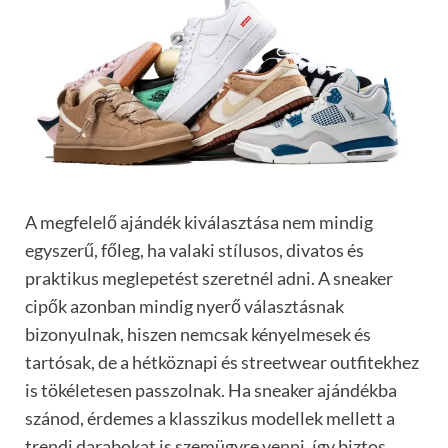
A megfelelő ajándék kiválasztása nem mindig
egyszerű, főleg, ha valaki stílusos, divatos és
praktikus meglepetést szeretnél adni. A sneaker
cipők azonban mindig nyerő választásnak
bizonyulnak, hiszen nemcsak kényelmesek és
tartósak, de a hétköznapi és streetwear outfitekhez
is tökéletesen passzolnak. Ha sneaker ajándékba
szánod, érdemes a klasszikus modellek mellett a
trendi darabokat is szemügyre venni, így biztos