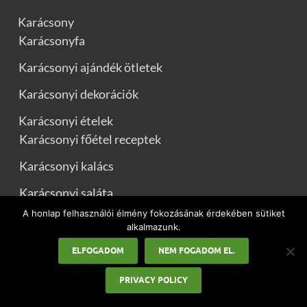
Karácsony
Karácsonyfa
Karácsonyi ajándék ötletek
Karácsonyi dekorációk
Karácsonyi ételek
Karácsonyi főétel receptek
Karácsonyi kalács
Karácsonyi saláta
A honlap felhasználói élmény fokozásának érdekében sütiket
Karácsonyi sütemények
alkalmazunk.
Karácsonyi idézetek
ELFOGADOM
NEM FOGADOM EL.
Karácsonyi üdvözletek
PRIVACY POLICY
Karácsonyi versek