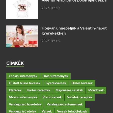
2026-02-27
Hogyan ünnepeljük a Valentin-napot
gyerekekkel?
2026-02-09
CÍMKÉK
Csokis sütemények
Diós sütemények
Füstölt húsos levesek
Gyerekversek
Húsos levesek
Idézetek
Körtés receptek
Majonézes saláták
Mondókák
Mákos sütemények
Rövid versek
Sütőtök receptek
Vendégváró húsételek
Vendégváró sütemények
Vendégváró ételek
Versek
Versek felnőtteknek