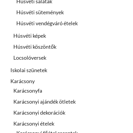
Húsvéti saláták
Húsvéti sütemények
Húsvéti vendégváró ételek
Húsvéti képek
Húsvéti köszöntők
Locsolóversek
Iskolai szünetek
Karácsony
Karácsonyfa
Karácsonyi ajándék ötletek
Karácsonyi dekorációk
Karácsonyi ételek