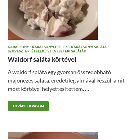
KARÁCSONY
/
KARÁCSONYI ÉTELEK
/
KARÁCSONYI SALÁTA
/
SZILVESZTERI ÉTELEK
/
SZILVESZTERI SALÁTÁK
Waldorf saláta körtével
A waldorf saláta egy gyorsan összedobható
majonézes saláta, eredetileg almával készül, amit
most körtével helyettesítettem. …
TOVÁBB OLVASOM