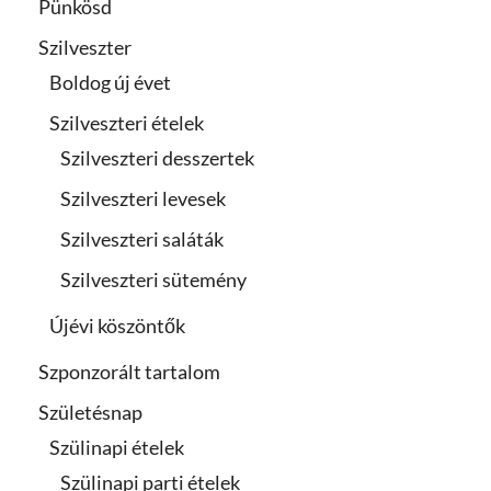
Pünkösd
Szilveszter
Boldog új évet
Szilveszteri ételek
Szilveszteri desszertek
Szilveszteri levesek
Szilveszteri saláták
Szilveszteri sütemény
Újévi köszöntők
Szponzorált tartalom
Születésnap
Szülinapi ételek
Szülinapi parti ételek