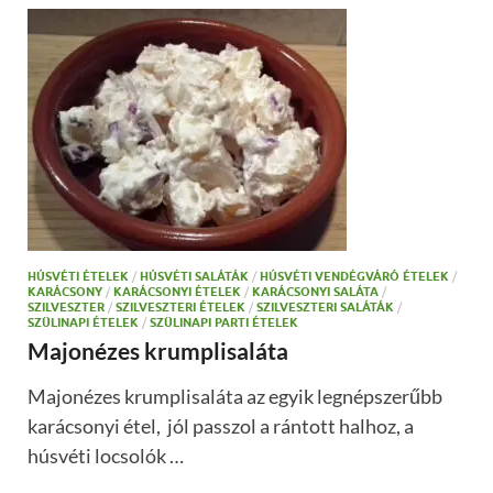
HÚSVÉTI ÉTELEK
/
HÚSVÉTI SALÁTÁK
/
HÚSVÉTI VENDÉGVÁRÓ ÉTELEK
/
KARÁCSONY
/
KARÁCSONYI ÉTELEK
/
KARÁCSONYI SALÁTA
/
SZILVESZTER
/
SZILVESZTERI ÉTELEK
/
SZILVESZTERI SALÁTÁK
/
SZÜLINAPI ÉTELEK
/
SZÜLINAPI PARTI ÉTELEK
Majonézes krumplisaláta
Majonézes krumplisaláta az egyik legnépszerűbb
karácsonyi étel, jól passzol a rántott halhoz, a
húsvéti locsolók …