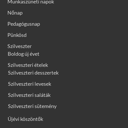
Munkaszüneti napok
Nőnap
Pedagógusnap
Pünkösd
Szilveszter
Boldog új évet
Szilveszteri ételek
Szilveszteri desszertek
Szilveszteri levesek
Szilveszteri saláták
Szilveszteri sütemény
Újévi köszöntők