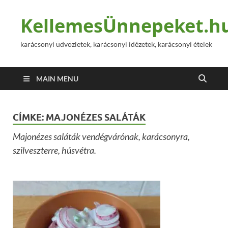
KellemesÜnnepeket.h
karácsonyi üdvözletek, karácsonyi idézetek, karácsonyi ételek
MAIN MENU
CÍMKE:
MAJONÉZES SALÁTÁK
Majonézes saláták vendégvárónak, karácsonyra,
szilveszterre, húsvétra.