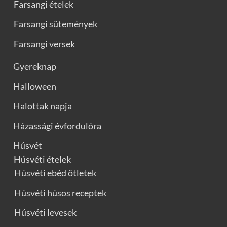
Farsangi ételek
Farsangi sütemények
Farsangi versek
Gyereknap
Halloween
Halottak napja
Házassági évfordulóra
Húsvét
Húsvéti ételek
Húsvéti ebéd ötletek
Húsvéti húsos receptek
Húsvéti levesek