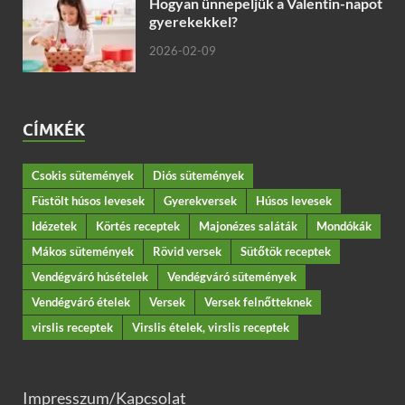
Hogyan ünnepeljük a Valentin-napot
gyerekekkel?
2026-02-09
CÍMKÉK
Csokis sütemények
Diós sütemények
Füstölt húsos levesek
Gyerekversek
Húsos levesek
Idézetek
Körtés receptek
Majonézes saláták
Mondókák
Mákos sütemények
Rövid versek
Sütőtök receptek
Vendégváró húsételek
Vendégváró sütemények
Vendégváró ételek
Versek
Versek felnőtteknek
virslis receptek
Virslis ételek, virslis receptek
Impresszum/Kapcsolat