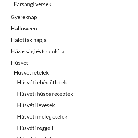
Farsangi versek
Gyereknap
Halloween
Halottak napja
Házassági évfordulóra
Húsvét
Húsvéti ételek
Húsvéti ebéd ötletek
Húsvéti húsos receptek
Húsvéti levesek
Húsvéti meleg ételek
Húsvéti reggeli