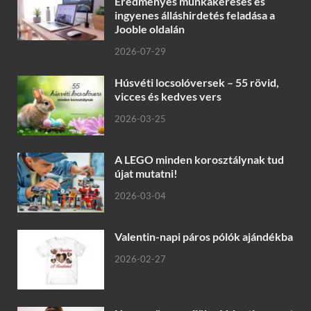
Eredményes munkakeresés és
ingyenes álláshirdetés feladása a
Jooble oldalán
2026-07-29
Húsvéti locsolóversek – 55 rövid,
vicces és kedves vers
2026-03-25
A LEGO minden korosztálynak tud
újat mutatni!
2026-03-04
Valentin-napi páros pólók ajándékba
2026-02-27