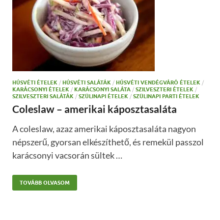
HÚSVÉTI ÉTELEK
/
HÚSVÉTI SALÁTÁK
/
HÚSVÉTI VENDÉGVÁRÓ ÉTELEK
/
KARÁCSONYI ÉTELEK
/
KARÁCSONYI SALÁTA
/
SZILVESZTERI ÉTELEK
/
SZILVESZTERI SALÁTÁK
/
SZÜLINAPI ÉTELEK
/
SZÜLINAPI PARTI ÉTELEK
Coleslaw – amerikai káposztasaláta
A coleslaw, azaz amerikai káposztasaláta nagyon
népszerű, gyorsan elkészíthető, és remekül passzol
karácsonyi vacsorán sültek …
TOVÁBB OLVASOM