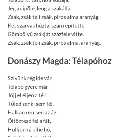
Jég a cipője, leng a szakálla.
Zsák, zsák teli zsák, piros alma aranyág.
Két szarvas húzta, szán repítette,
Gömbölyű zsákját százfele vitte.
Zsák, zsák teli zsák, piros alma, aranyág.
Donászy Magda: Télapóhoz
Szívünk rég ide vár,
Télapó gyere már!
Jöjj el éljen a tél!
Tőled senki sem fél.
Halkan reccsen az ág,
Öltöztesd fel a fát,
Hulljon rá pihe hó,