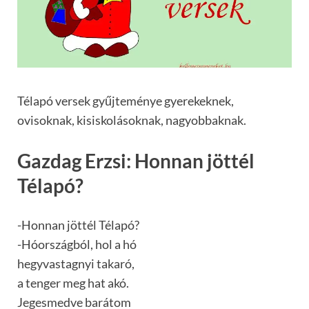
Télapó versek gyűjteménye gyerekeknek,
ovisoknak, kisiskolásoknak, nagyobbaknak.
Gazdag Erzsi: Honnan jöttél
Télapó?
-Honnan jöttél Télapó?
-Hóországból, hol a hó
hegyvastagnyi takaró,
a tenger meg hat akó.
Jegesmedve barátom