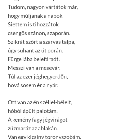
Tudom, nagyon vártátok már,
hogy múljanak a napok.
Siettem is tihozzátok
csengős szánon, szaporán.
Szikrát szórt a szarvas talpa,
úgy suhant az út porán.
Fürge lába belefáradt.
Messzi van a mesevár.
Túl az ezer jéghegyerdőn,
hová sosem ér a nyár.
Ott van az én széllel-bélelt,
hóból épült palotám.
A kemény fagy jégvirágot
zúzmaráz az ablakán.
Van egy kicsiny toronyszobám.