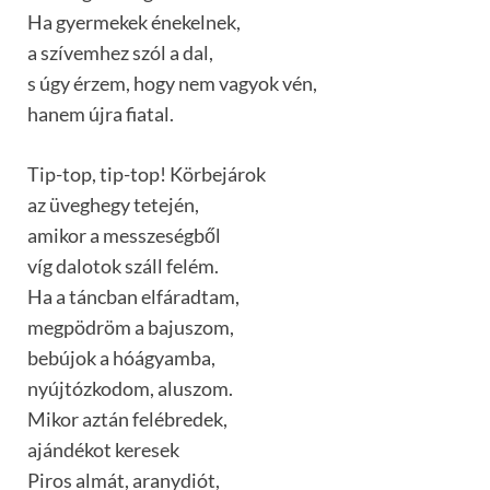
Ha gyermekek énekelnek,
a szívemhez szól a dal,
s úgy érzem, hogy nem vagyok vén,
hanem újra fiatal.
Tip-top, tip-top! Körbejárok
az üveghegy tetején,
amikor a messzeségből
víg dalotok száll felém.
Ha a táncban elfáradtam,
megpödröm a bajuszom,
bebújok a hóágyamba,
nyújtózkodom, aluszom.
Mikor aztán felébredek,
ajándékot keresek
Piros almát, aranydiót,