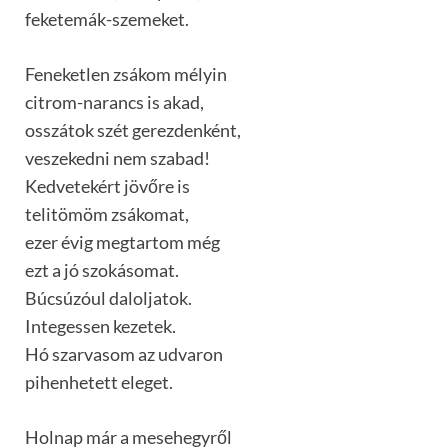
feketemák-szemeket.
Feneketlen zsákom mélyin
citrom-narancs is akad,
osszátok szét gerezdenként,
veszekedni nem szabad!
Kedvetekért jövőre is
telitömöm zsákomat,
ezer évig megtartom még
ezt a jó szokásomat.
Búcsúzóul daloljatok.
Integessen kezetek.
Hó szarvasom az udvaron
pihenhetett eleget.
Holnap már a mesehegyről