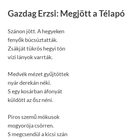
Gazdag Erzsi: Megjött a Télapó
Szánon jött. A hegyeken
fenyők búcsúztatták.
Zsákját tükrös hegyi tón
vízi lányok varrták.
Medvék mézet gyűjtöttek
nyár derekán néki.
S egy kosárban áfonyát
küldött az ősz néni.
Piros szemű mókusok
mogyorója csörren.
S megcsendül a kicsi szán