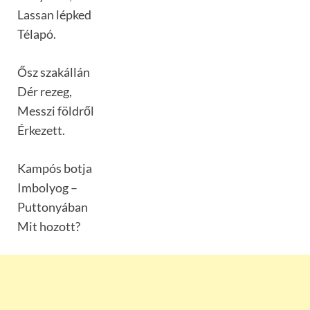
Lassan lépked
Télapó.
Ősz szakállán
Dér rezeg,
Messzi földről
Érkezett.
Kampós botja
Imbolyog –
Puttonyában
Mit hozott?