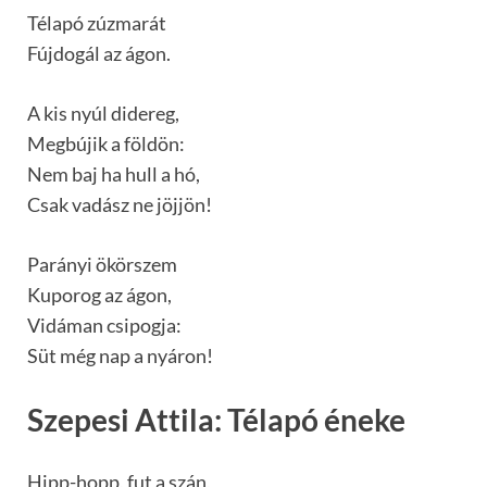
Télapó zúzmarát
Fújdogál az ágon.
A kis nyúl didereg,
Megbújik a földön:
Nem baj ha hull a hó,
Csak vadász ne jöjjön!
Parányi ökörszem
Kuporog az ágon,
Vidáman csipogja:
Süt még nap a nyáron!
Szepesi Attila: Télapó éneke
Hipp-hopp, fut a szán,