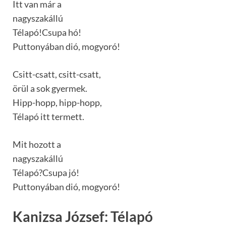
Itt van már a
nagyszakállú
Télapó!Csupa hó!
Puttonyában dió, mogyoró!
Csitt-csatt, csitt-csatt,
örül a sok gyermek.
Hipp-hopp, hipp-hopp,
Télapó itt termett.
Mit hozott a
nagyszakállú
Télapó?Csupa jó!
Puttonyában dió, mogyoró!
Kanizsa József: Télapó