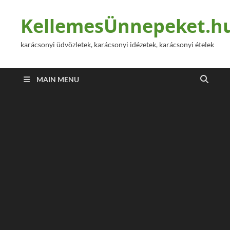
KellemesÜnnepeket.h
karácsonyi üdvözletek, karácsonyi idézetek, karácsonyi ételek
MAIN MENU