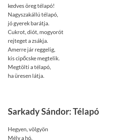
kedves öreg télapó!
Nagyszakállú télapó,
jó gyerek barátja.
Cukrot, diót, mogyorót
rejteget a zsákja.
Amerre jár reggelig,
kis cipőcske megtelik.
Megtölti a télapó,
ha üresen látja.
Sarkady Sándor: Télapó
Hegyen, völgyön
Mély a hó,