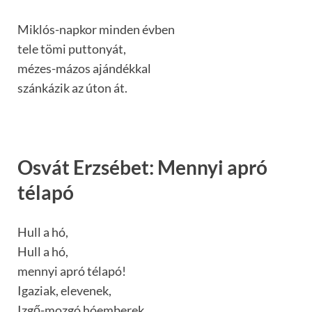
Miklós-napkor minden évben
tele tömi puttonyát,
mézes-mázos ajándékkal
szánkázik az úton át.
Osvát Erzsébet: Mennyi apró
télapó
Hull a hó,
Hull a hó,
mennyi apró télapó!
Igaziak, elevenek,
Izgő-mozgó hóemberek.