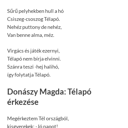
Sűrű pelyhekben hull a hó
Csiszeg-csoszog Télapó.
Nehéz puttony de nehéz,
Van benne alma, méz.
Virgács és játék ezernyi,
Télapó nem bírja elvinni.
Szánra teszi -hej halihó,
így folytatja Télapó.
Donászy Magda: Télapó
érkezése
Megérkeztem Tél országból,
kisgyerekek: -Jó napot!