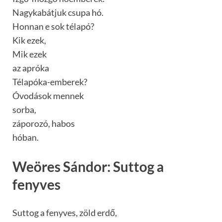
Nagykabátjuk csupa hó.
Honnan e sok télapó?
Kik ezek,
Mik ezek
az apróka
Télapóka-emberek?
Óvodások mennek
sorba,
záporozó, habos
hóban.
Weöres Sándor: Suttog a
fenyves
Suttog a fenyves, zöld erdő,