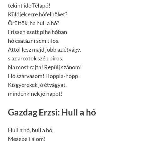
tekint ide Télapó!
Küldjek erre hófelhőket?
Örültök, ha hull a hó?
Frissen esett pihe hóban
hó csatázni sem tilos.
Attól lesz majd jobb az étvágy,
s az arcotok szép piros.
Na most rajta! Repülj szánom!
Hó szarvasom! Hoppla-hopp!
Kisgyerekek jó étvágyat,
mindenkinek jó napot!
Gazdag Erzsi: Hull a hó
Hull a hó, hull a hó,
Mesebeli álom!