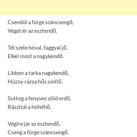
Csendül a fürge száncsengő,
Véget ér az esztendő.
Tél szele hóval, faggyal jő,
Elkel most a nagykendő.
Libben a tarka nagykendő,
Húzza-rázza hűs szellő.
Suttog a fenyves zöld erdő,
Rászitál a hófelhő.
Végire jár az esztendő,
Cseng a fürge száncsengő.