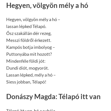
Hegyen, völgyön mély a hó
Hegyen, völgyön mély a hó –
lassan lépked Télapó.
Ősz szakállán dér rezeg,
Messzi földről érkezett.
Kampós botja imbolyog –
Puttonyába mit hozott?
Mindenféle földi jót:
Dundi diót, mogyorót.
Lassan lépked, mély a hó –
Siess jobban, Télapó!
Donászy Magda: Télapó itt van
Télapó itt van, hó a subája,