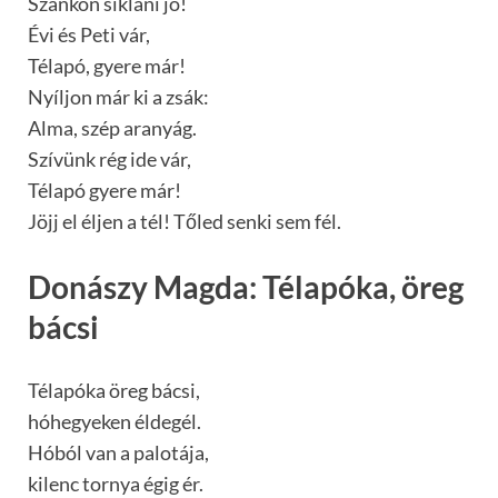
Szánkón siklani jó!
Évi és Peti vár,
Télapó, gyere már!
Nyíljon már ki a zsák:
Alma, szép aranyág.
Szívünk rég ide vár,
Télapó gyere már!
Jöjj el éljen a tél! Tőled senki sem fél.
Donászy Magda: Télapóka, öreg
bácsi
Télapóka öreg bácsi,
hóhegyeken éldegél.
Hóból van a palotája,
kilenc tornya égig ér.