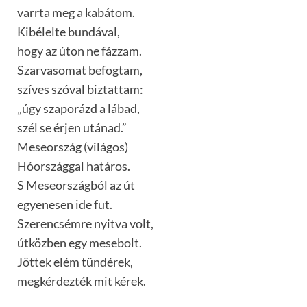
varrta meg a kabátom.
Kibélelte bundával,
hogy az úton ne fázzam.
Szarvasomat befogtam,
szíves szóval biztattam:
„úgy szaporázd a lábad,
szél se érjen utánad.”
Meseország (világos)
Hóországgal határos.
S Meseországból az út
egyenesen ide fut.
Szerencsémre nyitva volt,
útközben egy mesebolt.
Jöttek elém tündérek,
megkérdezték mit kérek.