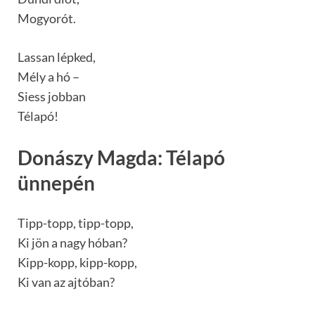
Mogyorót.
Lassan lépked,
Mély a hó –
Siess jobban
Télapó!
Donászy Magda: Télapó
ünnepén
Tipp-topp, tipp-topp,
Ki jön a nagy hóban?
Kipp-kopp, kipp-kopp,
Ki van az ajtóban?