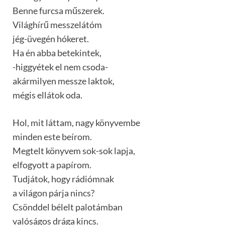
Benne furcsa műszerek.
Világhírű messzelátóm
jég-üvegén hókeret.
Ha én abba betekintek,
-higgyétek el nem csoda-
akármilyen messze laktok,
mégis ellátok oda.
Hol, mit láttam, nagy könyvembe
minden este beírom.
Megtelt könyvem sok-sok lapja,
elfogyott a papírom.
Tudjátok, hogy rádiómnak
a világon párja nincs?
Csönddel bélelt palotámban
valóságos drága kincs.