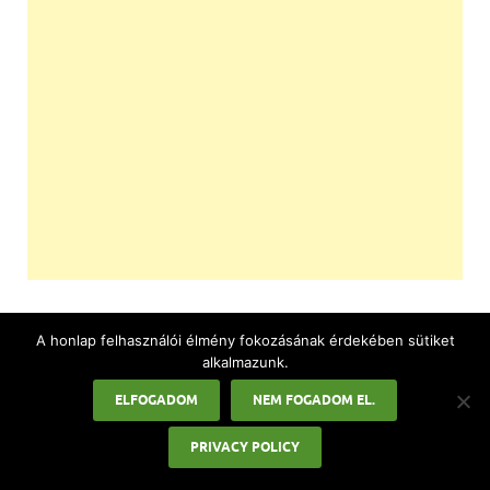
A honlap felhasználói élmény fokozásának érdekében sütiket
alkalmazunk.
PREVIOUS ARTICLE
NEXT ARTICLE
ELFOGADOM
NEM FOGADOM EL.
Advent jelentése, mi az
Adventi naptár ötletek
PRIVACY POLICY
advent?
felnőtteknek