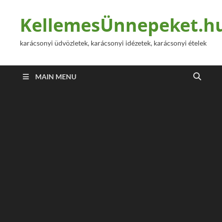
KellemesÜnnepeket.h
karácsonyi üdvözletek, karácsonyi idézetek, karácsonyi ételek
MAIN MENU