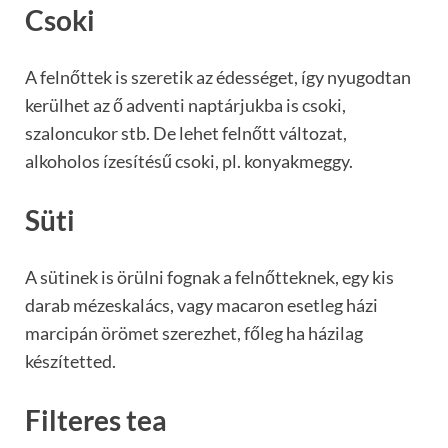
Csoki
A felnőttek is szeretik az édességet, így nyugodtan
kerülhet az ő adventi naptárjukba is csoki,
szaloncukor stb. De lehet felnőtt változat,
alkoholos ízesítésű csoki, pl. konyakmeggy.
Süti
A sütinek is örülni fognak a felnőtteknek, egy kis
darab mézeskalács, vagy macaron esetleg házi
marcipán örömet szerezhet, főleg ha házilag
készítetted.
Filteres tea