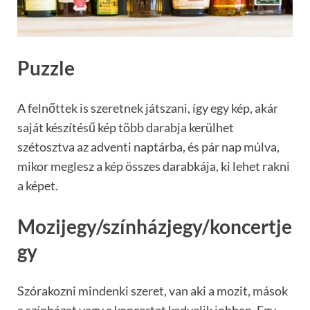
Puzzle
A felnőttek is szeretnek játszani, így egy kép, akár
saját készítésű kép több darabja kerülhet
szétosztva az adventi naptárba, és pár nap múlva,
mikor meglesz a kép összes darabkája, ki lehet rakni
a képet.
Mozijegy/színházjegy/koncertje
gy
Szórakozni mindenki szeret, van aki a mozit, mások
a színházat vagy a koncertet kedvelik jobban. Egy