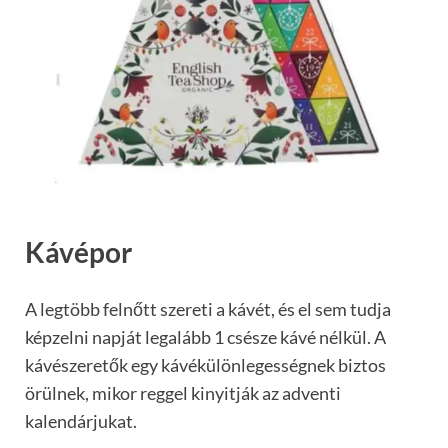
Kávépor
A legtöbb felnőtt szereti a kávét, és el sem tudja
képzelni napját legalább 1 csésze kávé nélkül. A
kávészeretők egy kávékülönlegességnek biztos
örülnek, mikor reggel kinyitják az adventi
kalendárjukat.