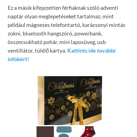
Ez a másik kifejezetten férfiaknak szóló adventi
naptár olyan meglepetéseket tartalmaz, mint
például mágneses telefontartó, karácsonyi mintás
zokni, bluetooth hangszóró, powerbank,
összecsukható pohár, mini laposüveg, usb
ventillátor, túlélő kártya.
Kattints ide további
infókért!