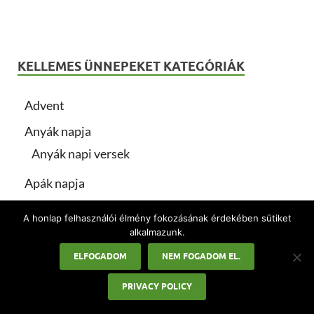
KELLEMES ÜNNEPEKET KATEGÓRIÁK
Advent
Anyák napja
Anyák napi versek
Apák napja
Ballagás
A honlap felhasználói élmény fokozásának érdekében sütiket
alkalmazunk.
Egyéb ünnepek
ELFOGADOM
NEM FOGADOM EL.
Farsang
Farsangi ételek
PRIVACY POLICY
Farsangi sütemények