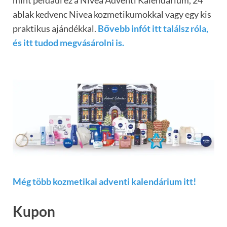
mint például ez a Nivea Adventi Kalendárium, 24
ablak kedvenc Nivea kozmetikumokkal vagy egy kis
praktikus ajándékkal.
Bővebb infót itt találsz róla,
és itt tudod megvásárolni is.
Még több kozmetikai adventi kalendárium itt!
Kupon