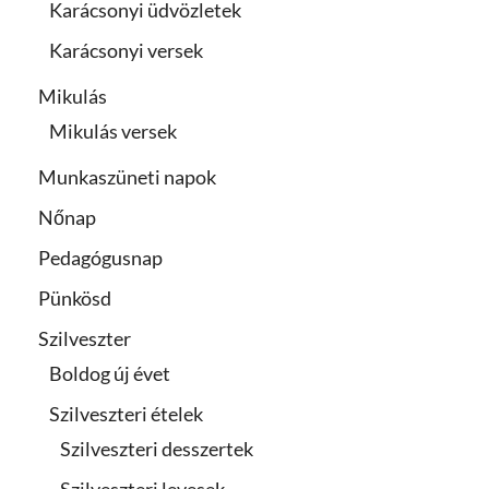
Karácsonyi üdvözletek
Karácsonyi versek
Mikulás
Mikulás versek
Munkaszüneti napok
Nőnap
Pedagógusnap
Pünkösd
Szilveszter
Boldog új évet
Szilveszteri ételek
Szilveszteri desszertek
Szilveszteri levesek