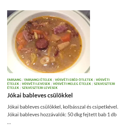
FARSANG
/
FARSANGI ÉTELEK
/
HÚSVÉTI EBÉD ÖTLETEK
/
HÚSVÉTI
ÉTELEK
/
HÚSVÉTI LEVESEK
/
HÚSVÉTI MELEG ÉTELEK
/
SZILVESZTERI
ÉTELEK
/
SZILVESZTERI LEVESEK
Jókai bableves csülökkel
Jókai bableves csülökkel, kolbásszal és csipetkével.
Jókai bableves hozzávalók: 50 dkg fejtett bab 1 db
…