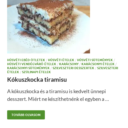
HÚSVÉTI EBÉD ÖTLETEK
/
HÚSVÉTI ÉTELEK
/
HÚSVÉTI SÜTEMÉNYEK
/
HÚSVÉTI VENDÉGVÁRÓ ÉTELEK
/
KARÁCSONY
/
KARÁCSONYI ÉTELEK
/
KARÁCSONYI SÜTEMÉNYEK
/
SZILVESZTERI DESSZERTEK
/
SZILVESZTERI
ÉTELEK
/
SZÜLINAPI ÉTELEK
Kókuszkocka tiramisu
A kókuszkocka és a tiramisu is kedvelt ünnepi
desszert. Miért ne készíthetnénk el egyben a …
TOVÁBB OLVASOM