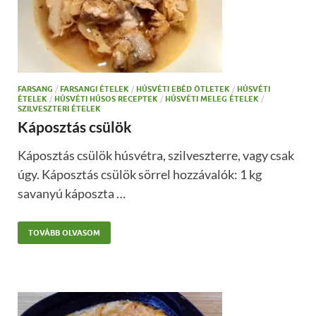
FARSANG
/
FARSANGI ÉTELEK
/
HÚSVÉTI EBÉD ÖTLETEK
/
HÚSVÉTI
ÉTELEK
/
HÚSVÉTI HÚSOS RECEPTEK
/
HÚSVÉTI MELEG ÉTELEK
/
SZILVESZTERI ÉTELEK
Káposztás csülök
Káposztás csülök húsvétra, szilveszterre, vagy csak
úgy. Káposztás csülök sörrel hozzávalók: 1 kg
savanyú káposzta …
TOVÁBB OLVASOM