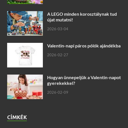
A LEGO minden korosztálynak tud
újat mutatni!
2026-03-04
Valentin-napi páros pólók ajándékba
2026-02-27
Hogyan ünnepeljük a Valentin-napot
gyerekekkel?
2026-02-09
CÍMKÉK