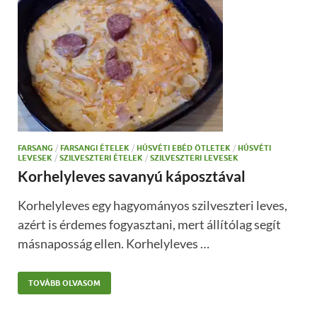
FARSANG
/
FARSANGI ÉTELEK
/
HÚSVÉTI EBÉD ÖTLETEK
/
HÚSVÉTI
LEVESEK
/
SZILVESZTERI ÉTELEK
/
SZILVESZTERI LEVESEK
Korhelyleves savanyú káposztával
Korhelyleves egy hagyományos szilveszteri leves,
azért is érdemes fogyasztani, mert állítólag segít
másnaposság ellen. Korhelyleves …
TOVÁBB OLVASOM