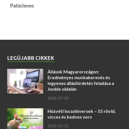
Palócleves
LEGÚJABB CIKKEK
Állások Magyarországon:
Eredményes munkakeresés és
ingyenes álláshirdetés feladása a
Jooble oldalán
2026-07-29
Húsvéti locsolóversek – 55 rövid,
vicces és kedves vers
2026-03-25