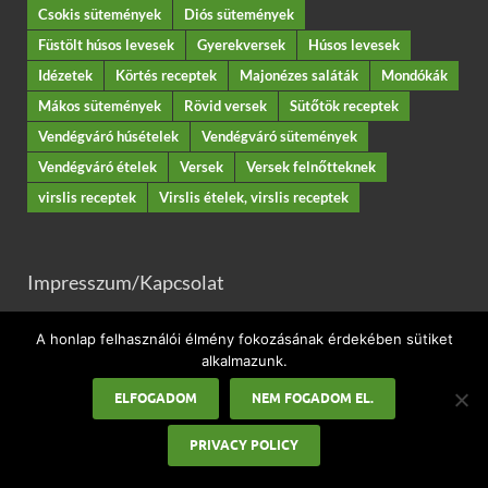
Csokis sütemények
Diós sütemények
Füstölt húsos levesek
Gyerekversek
Húsos levesek
Idézetek
Körtés receptek
Majonézes saláták
Mondókák
Mákos sütemények
Rövid versek
Sütőtök receptek
Vendégváró húsételek
Vendégváró sütemények
Vendégváró ételek
Versek
Versek felnőtteknek
virslis receptek
Virslis ételek, virslis receptek
Impresszum/Kapcsolat
Adatkezelési tájékoztató
A honlap felhasználói élmény fokozásának érdekében sütiket
alkalmazunk.
ELFOGADOM
NEM FOGADOM EL.
PRIVACY POLICY
KATEGÓRIÁK