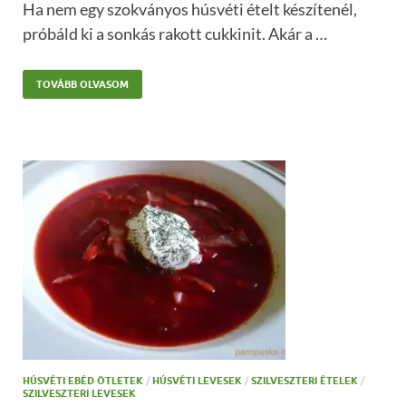
Ha nem egy szokványos húsvéti ételt készítenél,
próbáld ki a sonkás rakott cukkinit. Akár a …
TOVÁBB OLVASOM
HÚSVÉTI EBÉD ÖTLETEK
/
HÚSVÉTI LEVESEK
/
SZILVESZTERI ÉTELEK
/
SZILVESZTERI LEVESEK