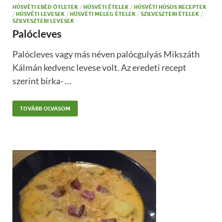
HÚSVÉTI EBÉD ÖTLETEK
/
HÚSVÉTI ÉTELEK
/
HÚSVÉTI HÚSOS RECEPTEK
/
HÚSVÉTI LEVESEK
/
HÚSVÉTI MELEG ÉTELEK
/
SZILVESZTERI ÉTELEK
/
SZILVESZTERI LEVESEK
Palócleves
Palócleves vagy más néven palócgulyás Mikszáth
Kálmán kedvenc levese volt. Az eredeti recept
szerint birka- …
TOVÁBB OLVASOM