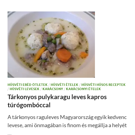
HÚSVÉTI EBÉD ÖTLETEK
/
HÚSVÉTI ÉTELEK
/
HÚSVÉTI HÚSOS RECEPTEK
/
HÚSVÉTI LEVESEK
/
KARÁCSONY
/
KARÁCSONYI ÉTELEK
Tárkonyos pulykaragu leves kapros
túrógombóccal
A tárkonyos raguleves Magyarország egyik kedvenc
levese, ami önmagában is finom és megállja a helyét
…