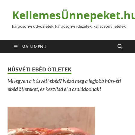
KellemesÜnnepeket.h
karácsonyi üdvözletek, karácsonyi idézetek, karácsonyi ételek
MAIN MENU
HÚSVÉTI EBÉD ÖTLETEK
Mi legyen a húsvéti ebéd? Nézd meg a legjobb húsvéti
ebéd ötleteket, és készítsd el a családodnak!