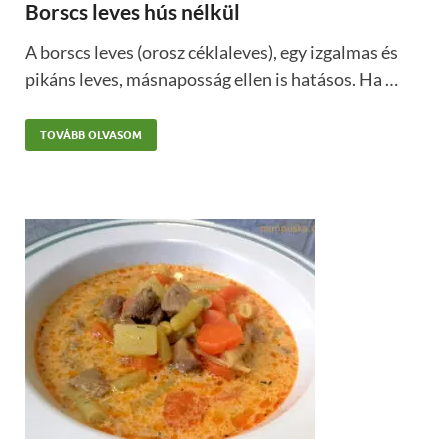
Borscs leves hús nélkül
A borscs leves (orosz céklaleves), egy izgalmas és
pikáns leves, másnaposság ellen is hatásos. Ha …
TOVÁBB OLVASOM