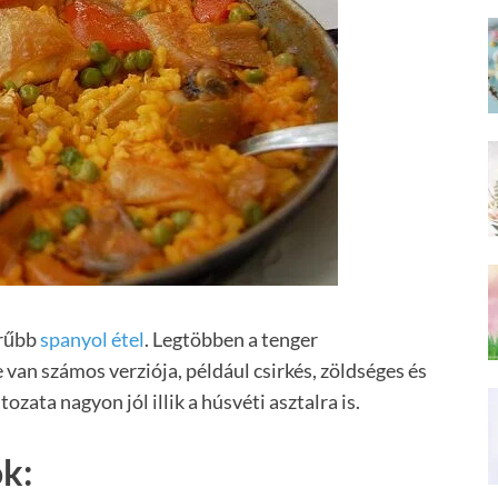
erűbb
spanyol étel
. Legtöbben a tenger
 van számos verziója, például csirkés, zöldséges és
tozata nagyon jól illik a húsvéti asztalra is.
ók: