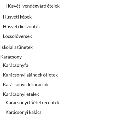
Húsvéti vendégváró ételek
Húsvéti képek
Húsvéti köszöntők
Locsolóversek
Iskolai szünetek
Karácsony
Karácsonyfa
Karácsonyi ajándék ötletek
Karácsonyi dekorációk
Karácsonyi ételek
Karácsonyi főétel receptek
Karácsonyi kalács