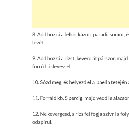
8. Add hozzá a felkockázott paradicsomot, é
levét.
9. Add hozzá a rizst, keverd át párszor, majd
forró húslevessel.
10. Sózd meg, és helyezd el a paella tetején 
11. Forrald kb. 5 percig, majd vedd le alacso
12. Ne kevergesd, a rizs fel fogja szívni a fol
odapirul.