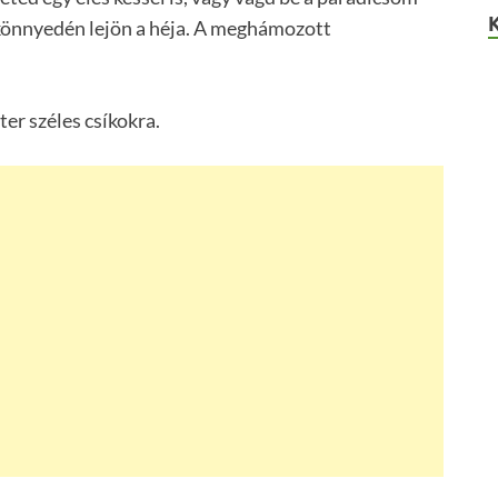
a könnyedén lejön a héja. A meghámozott
ter széles csíkokra.