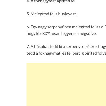
4. A fokhagymát aprítsd fel.
5. Melegítsd fel a húslevest.
6. Egy nagy serpenyőben melegítsd fel az ol
hogy kb. 80%-osan legyenek megsülve.
7. A húsokat tedd ki a serpenyő szélére, hog
tedd a fokhagymát, és fél percig pirítsd fo