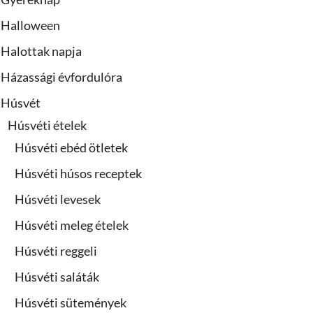
Halloween
Halottak napja
Házassági évfordulóra
Húsvét
Húsvéti ételek
Húsvéti ebéd ötletek
Húsvéti húsos receptek
Húsvéti levesek
Húsvéti meleg ételek
Húsvéti reggeli
Húsvéti saláták
Húsvéti sütemények