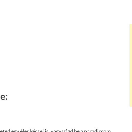
e:
ed egy éles késsel is, vagy vágd be a paradicsom