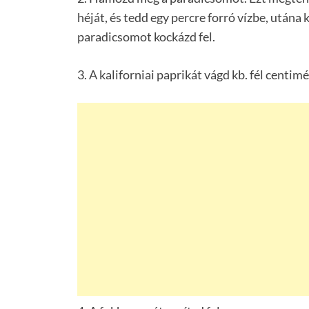
héját, és tedd egy percre forró vízbe, után
paradicsomot kockázd fel.
3. A kaliforniai paprikát vágd kb. fél centimé