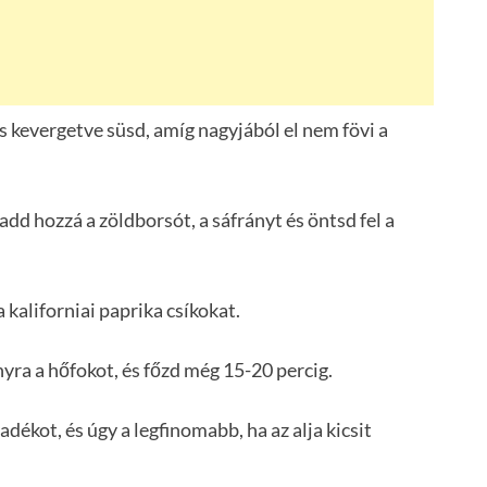
s kevergetve süsd, amíg nagyjából el nem fövi a
 add hozzá a zöldborsót, a sáfrányt és öntsd fel a
a kaliforniai paprika csíkokat.
nyra a hőfokot, és főzd még 15-20 percig.
yadékot, és úgy a legfinomabb, ha az alja kicsit