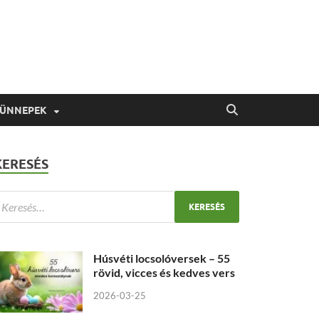
 ÜNNEPEK
KERESÉS
Húsvéti locsolóversek – 55
rövid, vicces és kedves vers
2026-03-25