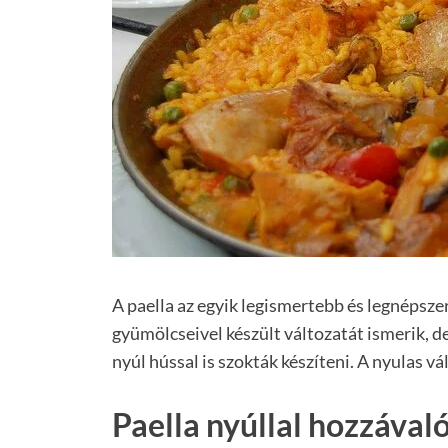
A paella az egyik legismertebb és legnépsz
gyümölcseivel készült változatát ismerik, de
nyúl hússal is szokták készíteni. A nyulas vál
Paella nyúllal hozzával