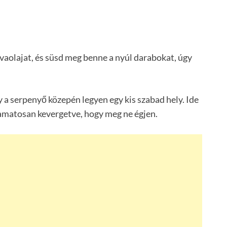
ívaolajat, és süsd meg benne a nyúl darabokat, úgy
y a serpenyő közepén legyen egy kis szabad hely. Ide
lyamatosan kevergetve, hogy meg ne égjen.