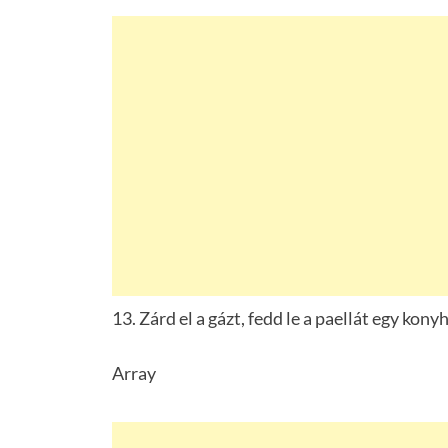
13. Zárd el a gázt, fedd le a paellát egy kon
Array