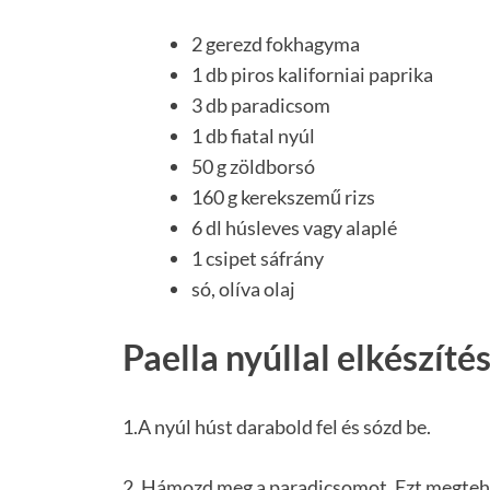
2 gerezd fokhagyma
1 db piros kaliforniai paprika
3 db paradicsom
1 db fiatal nyúl
50 g zöldborsó
160 g kerekszemű rizs
6 dl húsleves vagy alaplé
1 csipet sáfrány
só, olíva olaj
Paella nyúllal elkészítés
1.A nyúl húst darabold fel és sózd be.
2. Hámozd meg a paradicsomot. Ezt megtehet