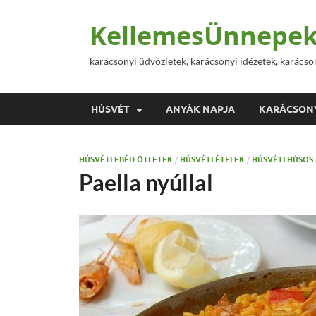
KellemesÜnnepek
karácsonyi üdvözletek, karácsonyi idézetek, karácso
HÚSVÉT
ANYÁK NAPJA
KARÁCSON
HÚSVÉTI EBÉD ÖTLETEK
/
HÚSVÉTI ÉTELEK
/
HÚSVÉTI HÚSOS
Paella nyúllal