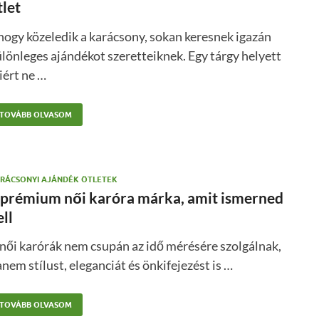
tlet
ogy közeledik a karácsony, sokan keresnek igazán
lönleges ajándékot szeretteiknek. Egy tárgy helyett
iért ne …
TOVÁBB OLVASOM
RÁCSONYI AJÁNDÉK ÖTLETEK
 prémium női karóra márka, amit ismerned
ell
női karórák nem csupán az idő mérésére szolgálnak,
nem stílust, eleganciát és önkifejezést is …
TOVÁBB OLVASOM