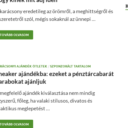
karácsony eredetileg az örömről, a meghittségről és
szeretetről szól, mégis sokaknál az ünnepi …
TOVÁBB OLVASOM
RÁCSONYI AJÁNDÉK ÖTLETEK
/
SZPONZORÁLT TARTALOM
neaker ajándékba: ezeket a pénztárcabarát
arabokat ajánljuk
 megfelelő ajándék kiválasztása nem mindig
yszerű, főleg, ha valaki stílusos, divatos és
raktikus meglepetést …
TOVÁBB OLVASOM