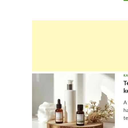
KA
T
k
A 
h
te