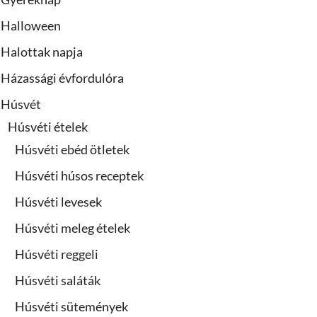
Halloween
Halottak napja
Házassági évfordulóra
Húsvét
Húsvéti ételek
Húsvéti ebéd ötletek
Húsvéti húsos receptek
Húsvéti levesek
Húsvéti meleg ételek
Húsvéti reggeli
Húsvéti saláták
Húsvéti sütemények