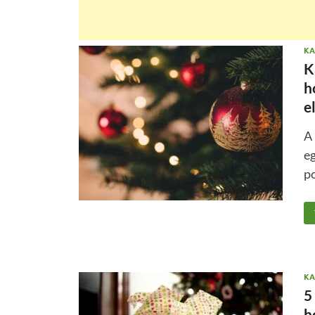
KA
K
h
e
A 
eg
p
KA
5
h