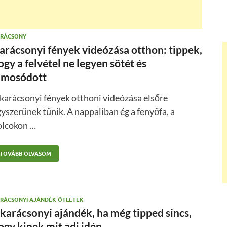
RÁCSONY
arácsonyi fények videózása otthon: tippek,
ogy a felvétel ne legyen sötét és
lmosódott
karácsonyi fények otthoni videózása elsőre
yszerűnek tűnik. A nappaliban ég a fenyőfa, a
olcokon …
TOVÁBB OLVASOM
RÁCSONYI AJÁNDÉK ÖTLETEK
 karácsonyi ajándék, ha még tipped sincs,
ogy kinek mit adj idén