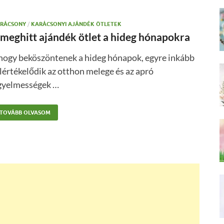
RÁCSONY
/
KARÁCSONYI AJÁNDÉK ÖTLETEK
 meghitt ajándék ötlet a hideg hónapokra
hogy beköszöntenek a hideg hónapok, egyre inkább
lértékelődik az otthon melege és az apró
igyelmességek …
TOVÁBB OLVASOM