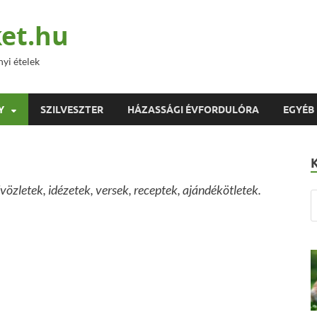
et.hu
nyi ételek
Y
SZILVESZTER
HÁZASSÁGI ÉVFORDULÓRA
EGYÉB
zletek, idézetek, versek, receptek, ajándékötletek.