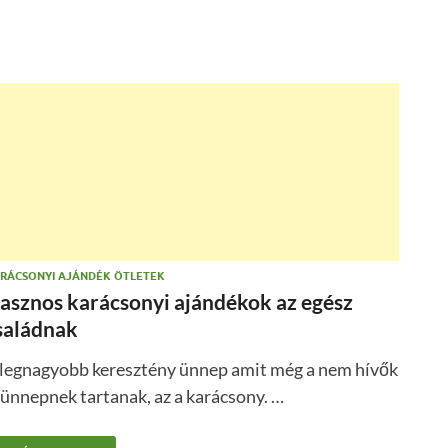
RÁCSONYI AJÁNDÉK ÖTLETEK
asznos karácsonyi ajándékok az egész
saládnak
 legnagyobb keresztény ünnep amit még a nem hívők
 ünnepnek tartanak, az a karácsony. …