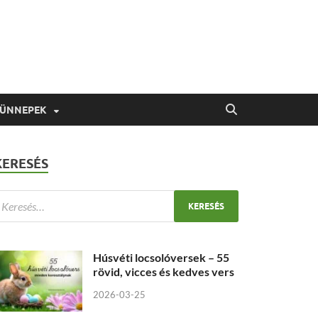
 ÜNNEPEK
KERESÉS
Húsvéti locsolóversek – 55
rövid, vicces és kedves vers
2026-03-25