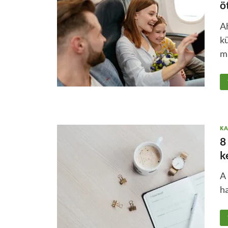
ö
Ah
kü
m
KA
8
k
A 
ha