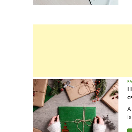
KA
H
c
A
is