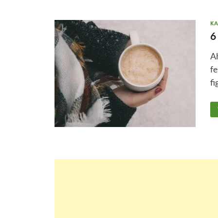
KA
6
A
fe
f