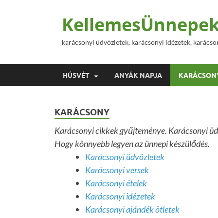
KellemesÜnnepek
karácsonyi üdvözletek, karácsonyi idézetek, karácso
HÚSVÉT
ANYÁK NAPJA
KARÁCSON
KARÁCSONY
Karácsonyi cikkek gyűjteménye. Karácsonyi üdvö
Hogy könnyebb legyen az ünnepi készülődés.
Karácsonyi üdvözletek
Karácsonyi versek
Karácsonyi ételek
Karácsonyi idézetek
Karácsonyi ajándék ötletek