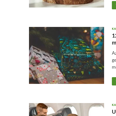
KA
1
m
Az
ge
m
KA
U