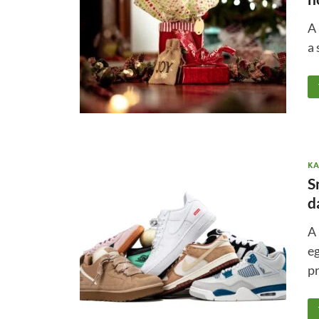
A 
a 
KA
S
d
A
eg
p