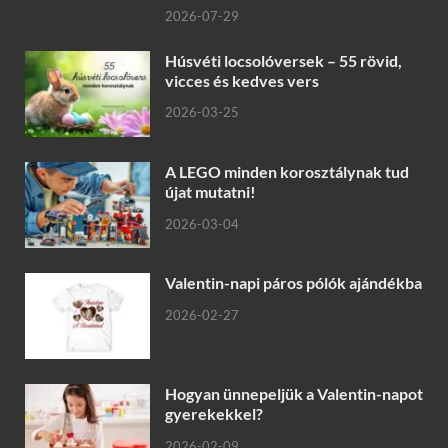
2026-07-29
Húsvéti locsolóversek – 55 rövid,
vicces és kedves vers
2026-03-25
A LEGO minden korosztálynak tud
újat mutatni!
2026-03-04
Valentin-napi páros pólók ajándékba
2026-02-27
Hogyan ünnepeljük a Valentin-napot
gyerekekkel?
2026-02-09