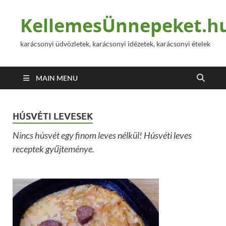
KellemesÜnnepeket.h
karácsonyi üdvözletek, karácsonyi idézetek, karácsonyi ételek
MAIN MENU
HÚSVÉTI LEVESEK
Nincs húsvét egy finom leves nélkül! Húsvéti leves
receptek gyűjteménye.