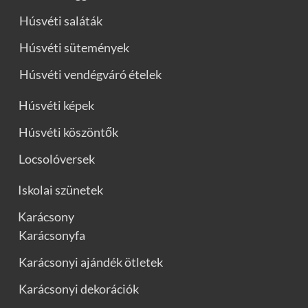
Húsvéti saláták
Húsvéti sütemények
Húsvéti vendégváró ételek
Húsvéti képek
Húsvéti köszöntők
Locsolóversek
Iskolai szünetek
Karácsony
Karácsonyfa
Karácsonyi ajándék ötletek
Karácsonyi dekorációk