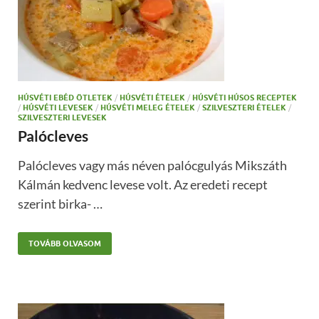
HÚSVÉTI EBÉD ÖTLETEK
/
HÚSVÉTI ÉTELEK
/
HÚSVÉTI HÚSOS RECEPTEK
/
HÚSVÉTI LEVESEK
/
HÚSVÉTI MELEG ÉTELEK
/
SZILVESZTERI ÉTELEK
/
SZILVESZTERI LEVESEK
Palócleves
Palócleves vagy más néven palócgulyás Mikszáth
Kálmán kedvenc levese volt. Az eredeti recept
szerint birka- …
TOVÁBB OLVASOM