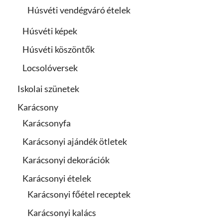
Húsvéti vendégváró ételek
Húsvéti képek
Húsvéti köszöntők
Locsolóversek
Iskolai szünetek
Karácsony
Karácsonyfa
Karácsonyi ajándék ötletek
Karácsonyi dekorációk
Karácsonyi ételek
Karácsonyi főétel receptek
Karácsonyi kalács