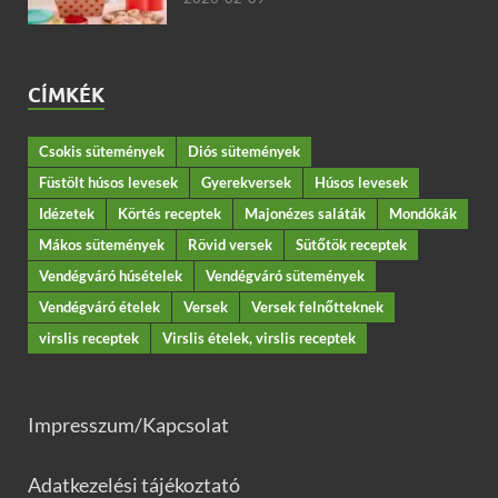
CÍMKÉK
Csokis sütemények
Diós sütemények
Füstölt húsos levesek
Gyerekversek
Húsos levesek
Idézetek
Körtés receptek
Majonézes saláták
Mondókák
Mákos sütemények
Rövid versek
Sütőtök receptek
Vendégváró húsételek
Vendégváró sütemények
Vendégváró ételek
Versek
Versek felnőtteknek
virslis receptek
Virslis ételek, virslis receptek
Impresszum/Kapcsolat
Adatkezelési tájékoztató