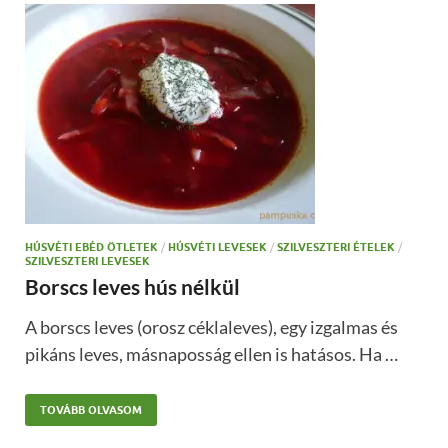
HÚSVÉTI EBÉD ÖTLETEK
/
HÚSVÉTI LEVESEK
/
SZILVESZTERI ÉTELEK
/
SZILVESZTERI LEVESEK
Borscs leves hús nélkül
A borscs leves (orosz céklaleves), egy izgalmas és
pikáns leves, másnaposság ellen is hatásos. Ha …
TOVÁBB OLVASOM