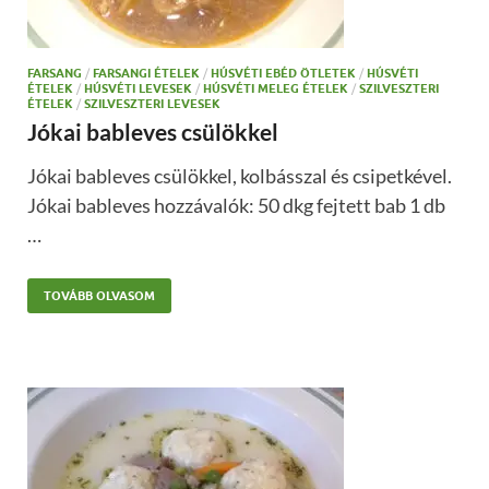
FARSANG
/
FARSANGI ÉTELEK
/
HÚSVÉTI EBÉD ÖTLETEK
/
HÚSVÉTI
ÉTELEK
/
HÚSVÉTI LEVESEK
/
HÚSVÉTI MELEG ÉTELEK
/
SZILVESZTERI
ÉTELEK
/
SZILVESZTERI LEVESEK
Jókai bableves csülökkel
Jókai bableves csülökkel, kolbásszal és csipetkével.
Jókai bableves hozzávalók: 50 dkg fejtett bab 1 db
…
TOVÁBB OLVASOM