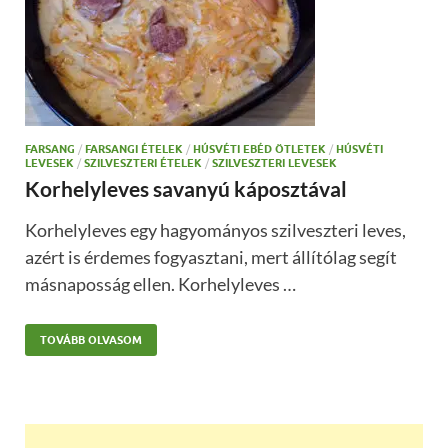
FARSANG
/
FARSANGI ÉTELEK
/
HÚSVÉTI EBÉD ÖTLETEK
/
HÚSVÉTI
LEVESEK
/
SZILVESZTERI ÉTELEK
/
SZILVESZTERI LEVESEK
Korhelyleves savanyú káposztával
Korhelyleves egy hagyományos szilveszteri leves,
azért is érdemes fogyasztani, mert állítólag segít
másnaposság ellen. Korhelyleves …
TOVÁBB OLVASOM