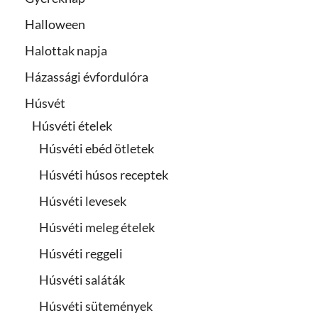
Halloween
Halottak napja
Házassági évfordulóra
Húsvét
Húsvéti ételek
Húsvéti ebéd ötletek
Húsvéti húsos receptek
Húsvéti levesek
Húsvéti meleg ételek
Húsvéti reggeli
Húsvéti saláták
Húsvéti sütemények