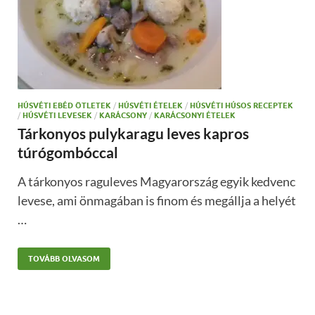
HÚSVÉTI EBÉD ÖTLETEK
/
HÚSVÉTI ÉTELEK
/
HÚSVÉTI HÚSOS RECEPTEK
/
HÚSVÉTI LEVESEK
/
KARÁCSONY
/
KARÁCSONYI ÉTELEK
Tárkonyos pulykaragu leves kapros
túrógombóccal
A tárkonyos raguleves Magyarország egyik kedvenc
levese, ami önmagában is finom és megállja a helyét
…
TOVÁBB OLVASOM