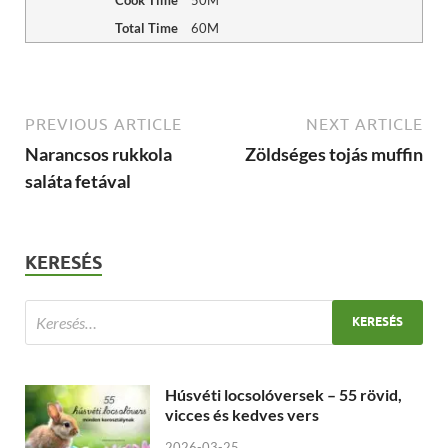
Cook Time
50M
Total Time
60M
PREVIOUS ARTICLE
NEXT ARTICLE
Narancsos rukkola
Zöldséges tojás muffin
saláta fetával
KERESÉS
Húsvéti locsolóversek – 55 rövid,
vicces és kedves vers
2026-03-25