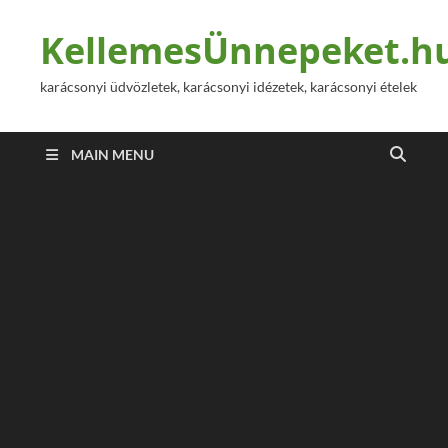
KellemesÜnnepeket.h
karácsonyi üdvözletek, karácsonyi idézetek, karácsonyi ételek
MAIN MENU