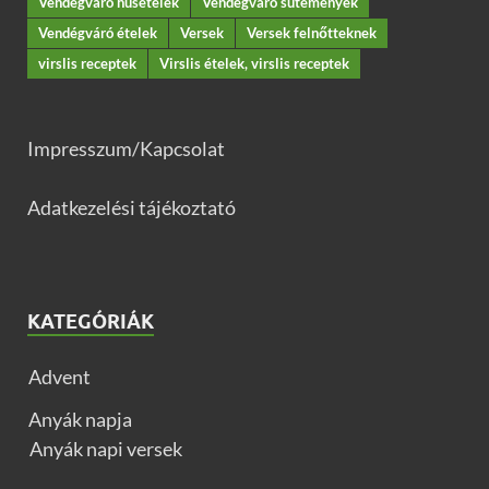
Vendégváró húsételek
Vendégváró sütemények
Vendégváró ételek
Versek
Versek felnőtteknek
virslis receptek
Virslis ételek, virslis receptek
Impresszum/Kapcsolat
Adatkezelési tájékoztató
KATEGÓRIÁK
Advent
Anyák napja
Anyák napi versek