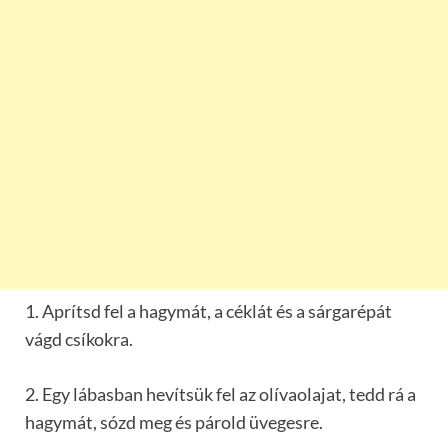
1. Aprítsd fel a hagymát, a céklát és a sárgarépát
vágd csíkokra.
2. Egy lábasban hevítsük fel az olívaolajat, tedd rá a
hagymát, sózd meg és párold üvegesre.