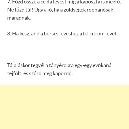
7. Főzd össze a cékla levest míg a káposzta is megfő.
Ne főzd túl! Úgy a jó, ha a zöldségek roppanósak
maradnak.
8. Ha kész, add a borscs leveshez a fél citrom levét.
Tálaláskor tegyél a tányérokra egy-egy evőkanál
tejfölt, és szórd meg kaporral.