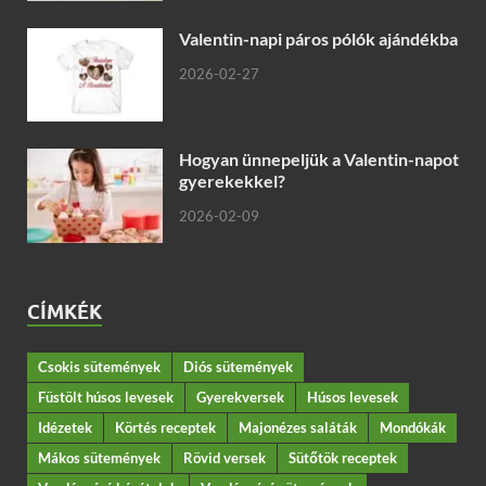
Valentin-napi páros pólók ajándékba
2026-02-27
Hogyan ünnepeljük a Valentin-napot
gyerekekkel?
2026-02-09
CÍMKÉK
Csokis sütemények
Diós sütemények
Füstölt húsos levesek
Gyerekversek
Húsos levesek
Idézetek
Körtés receptek
Majonézes saláták
Mondókák
Mákos sütemények
Rövid versek
Sütőtök receptek