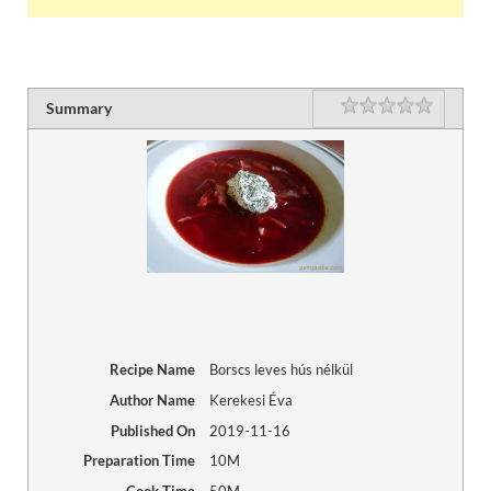
Rating
1 star
2 stars
3 stars
4 stars
5 stars
Summary
Recipe Name
Borscs leves hús nélkül
Author Name
Kerekesi Éva
Published On
2019-11-16
Preparation Time
10M