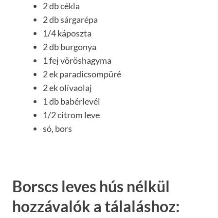
2 db cékla
2 db sárgarépa
1/4 káposzta
2 db burgonya
1 fej vöröshagyma
2 ek paradicsompüré
2 ek olívaolaj
1 db babérlevél
1/2 citrom leve
só, bors
Borscs leves hús nélkül
hozzávalók a tálaláshoz: