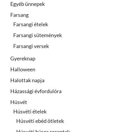
Egyéb ünnepek
Farsang
Farsangi ételek
Farsangi sütemények
Farsangi versek
Gyereknap
Halloween
Halottak napja
Házassági évfordulóra
Húsvét
Húsvéti ételek
Húsvéti ebéd ötletek
Húsvéti húsos receptek