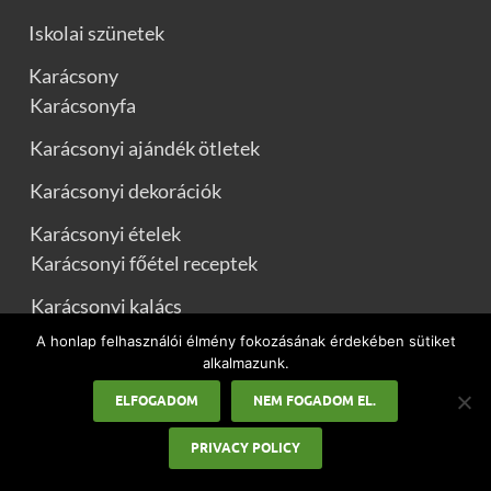
Iskolai szünetek
Karácsony
Karácsonyfa
Karácsonyi ajándék ötletek
Karácsonyi dekorációk
Karácsonyi ételek
Karácsonyi főétel receptek
Karácsonyi kalács
A honlap felhasználói élmény fokozásának érdekében sütiket
Karácsonyi saláta
alkalmazunk.
Karácsonyi sütemények
ELFOGADOM
NEM FOGADOM EL.
Karácsonyi idézetek
PRIVACY POLICY
Karácsonyi üdvözletek