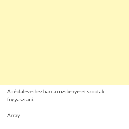
A céklaleveshez barna rozskenyeret szoktak
fogyasztani.
Array