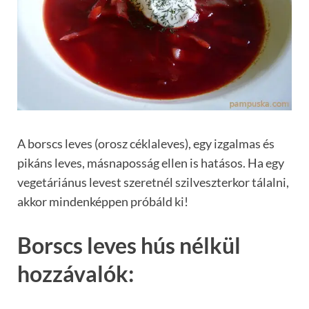
A borscs leves (orosz céklaleves), egy izgalmas és
pikáns leves, másnaposság ellen is hatásos. Ha egy
vegetáriánus levest szeretnél szilveszterkor tálalni,
akkor mindenképpen próbáld ki!
Borscs leves hús nélkül
hozzávalók: