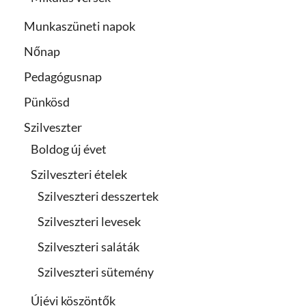
Munkaszüneti napok
Nőnap
Pedagógusnap
Pünkösd
Szilveszter
Boldog új évet
Szilveszteri ételek
Szilveszteri desszertek
Szilveszteri levesek
Szilveszteri saláták
Szilveszteri sütemény
Újévi köszöntők