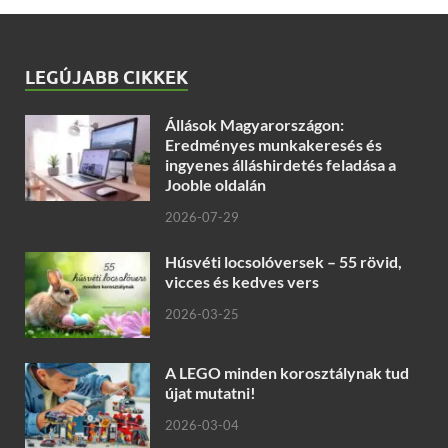
LEGÚJABB CIKKEK
Állások Magyarországon:
Eredményes munkakeresés és
ingyenes álláshirdetés feladása a
Jooble oldalán
2026-07-29
Húsvéti locsolóversek – 55 rövid,
vicces és kedves vers
2026-03-25
A LEGO minden korosztálynak tud
újat mutatni!
2026-03-04