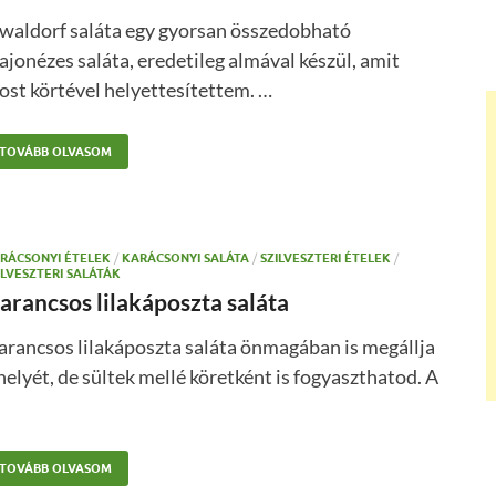
 waldorf saláta egy gyorsan összedobható
jonézes saláta, eredetileg almával készül, amit
st körtével helyettesítettem. …
TOVÁBB OLVASOM
RÁCSONYI ÉTELEK
/
KARÁCSONYI SALÁTA
/
SZILVESZTERI ÉTELEK
/
ILVESZTERI SALÁTÁK
arancsos lilakáposzta saláta
arancsos lilakáposzta saláta önmagában is megállja
helyét, de sültek mellé köretként is fogyaszthatod. A
TOVÁBB OLVASOM