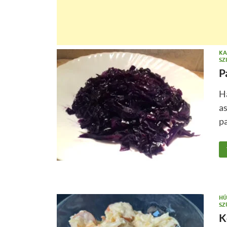
KA
SZ
P
H
as
pa
HÚ
SZ
K