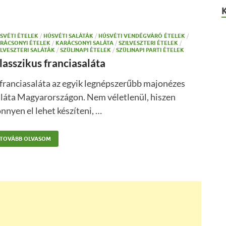
SVÉTI ÉTELEK
/
HÚSVÉTI SALÁTÁK
/
HÚSVÉTI VENDÉGVÁRÓ ÉTELEK
/
RÁCSONYI ÉTELEK
/
KARÁCSONYI SALÁTA
/
SZILVESZTERI ÉTELEK
/
ILVESZTERI SALÁTÁK
/
SZÜLINAPI ÉTELEK
/
SZÜLINAPI PARTI ÉTELEK
lasszikus franciasaláta
franciasaláta az egyik legnépszerűbb majonézes
aláta Magyarországon. Nem véletlenül, hiszen
nnyen el lehet készíteni, …
TOVÁBB OLVASOM