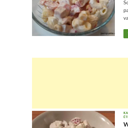
So
pa
va
KA
ÉT
W