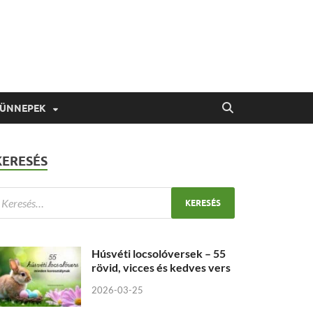
 ÜNNEPEK
KERESÉS
Húsvéti locsolóversek – 55
rövid, vicces és kedves vers
2026-03-25