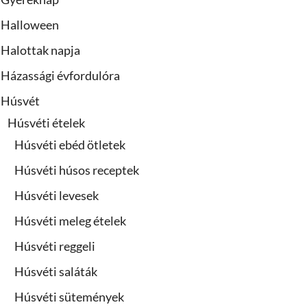
Halloween
Halottak napja
Házassági évfordulóra
Húsvét
Húsvéti ételek
Húsvéti ebéd ötletek
Húsvéti húsos receptek
Húsvéti levesek
Húsvéti meleg ételek
Húsvéti reggeli
Húsvéti saláták
Húsvéti sütemények