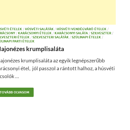
SVÉTI ÉTELEK
/
HÚSVÉTI SALÁTÁK
/
HÚSVÉTI VENDÉGVÁRÓ ÉTELEK
/
RÁCSONY
/
KARÁCSONYI ÉTELEK
/
KARÁCSONYI SALÁTA
/
SZILVESZTER
/
ILVESZTERI ÉTELEK
/
SZILVESZTERI SALÁTÁK
/
SZÜLINAPI ÉTELEK
/
ÜLINAPI PARTI ÉTELEK
ajonézes krumplisaláta
ajonézes krumplisaláta az egyik legnépszerűbb
rácsonyi étel, jól passzol a rántott halhoz, a húsvéti
ocsolók …
TOVÁBB OLVASOM