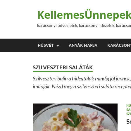
KellemesÜnnepek
karácsonyi üdvözletek, karácsonyi idézetek, karácso
HÚSVÉT
ANYÁK NAPJA
KARÁCSON
SZILVESZTERI SALÁTÁK
Szilveszteri bulin a hidegtálak mindig jól jönnek,
imádják. Nézd meg a szilveszteri saláta recept
HÚ
SA
SZ
S