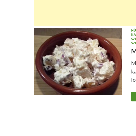
HÚ
KA
SZ
SZ
M
M
ka
l