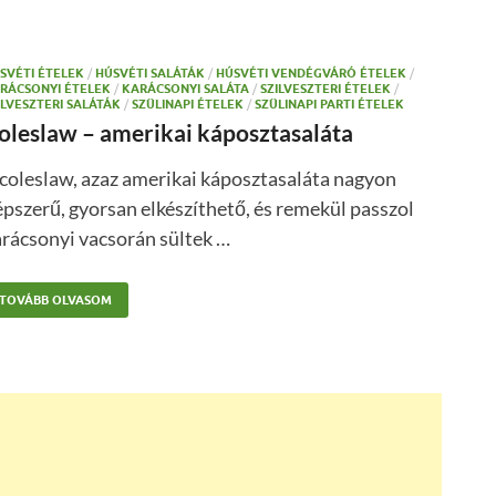
SVÉTI ÉTELEK
/
HÚSVÉTI SALÁTÁK
/
HÚSVÉTI VENDÉGVÁRÓ ÉTELEK
/
RÁCSONYI ÉTELEK
/
KARÁCSONYI SALÁTA
/
SZILVESZTERI ÉTELEK
/
ILVESZTERI SALÁTÁK
/
SZÜLINAPI ÉTELEK
/
SZÜLINAPI PARTI ÉTELEK
oleslaw – amerikai káposztasaláta
coleslaw, azaz amerikai káposztasaláta nagyon
pszerű, gyorsan elkészíthető, és remekül passzol
rácsonyi vacsorán sültek …
TOVÁBB OLVASOM