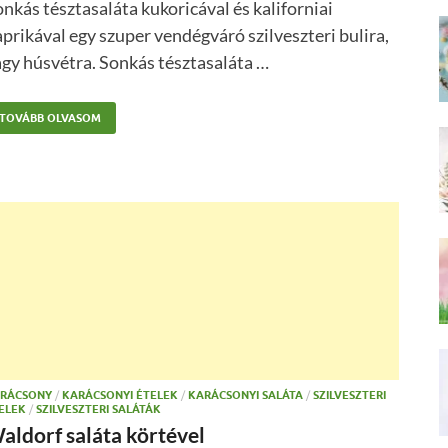
nkás tésztasaláta kukoricával és kaliforniai
prikával egy szuper vendégváró szilveszteri bulira,
gy húsvétra. Sonkás tésztasaláta …
TOVÁBB OLVASOM
RÁCSONY
/
KARÁCSONYI ÉTELEK
/
KARÁCSONYI SALÁTA
/
SZILVESZTERI
ELEK
/
SZILVESZTERI SALÁTÁK
aldorf saláta körtével