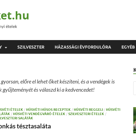
et.hu
nyi ételek
Y
SZILVESZTER
HÁZASSÁGI ÉVFORDULÓRA
EGYÉB
 gyorsan, előre el lehet őket készíteni, és a vendégek is
ek gyűjteményét és válaszd ki a kedvencedet!
SVÉTI ÉTELEK
/
HÚSVÉTI HÚSOS RECEPTEK
/
HÚSVÉTI REGGELI
/
HÚSVÉTI
LÁTÁK
/
HÚSVÉTI VENDÉGVÁRÓ ÉTELEK
/
SZILVESZTERI ÉTELEK
/
ILVESZTERI SALÁTÁK
onkás tésztasaláta