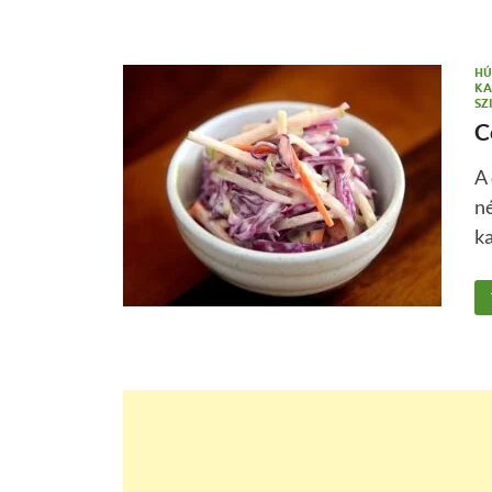
HÚ
KA
SZ
C
A 
né
ka