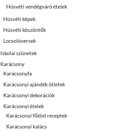
Húsvéti vendégváró ételek
Húsvéti képek
Húsvéti köszöntők
Locsolóversek
Iskolai szünetek
Karácsony
Karácsonyfa
Karácsonyi ajándék ötletek
Karácsonyi dekorációk
Karácsonyi ételek
Karácsonyi főétel receptek
Karácsonyi kalács