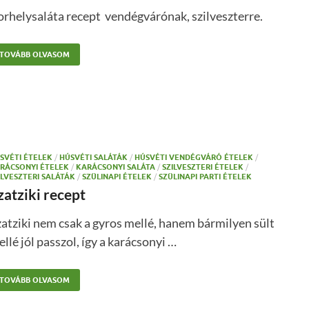
rhelysaláta recept vendégvárónak, szilveszterre.
TOVÁBB OLVASOM
SVÉTI ÉTELEK
/
HÚSVÉTI SALÁTÁK
/
HÚSVÉTI VENDÉGVÁRÓ ÉTELEK
/
RÁCSONYI ÉTELEK
/
KARÁCSONYI SALÁTA
/
SZILVESZTERI ÉTELEK
/
ILVESZTERI SALÁTÁK
/
SZÜLINAPI ÉTELEK
/
SZÜLINAPI PARTI ÉTELEK
zatziki recept
atziki nem csak a gyros mellé, hanem bármilyen sült
llé jól passzol, így a karácsonyi …
TOVÁBB OLVASOM