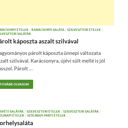
RÁCSONYI ÉTELEK
/
KARÁCSONYI SALÁTA
/
SZILVESZTERI ÉTELEK
/
ILVESZTERI SALÁTÁK
árolt káposzta aszalt szilvával
agyományos párolt káposzta ünnepi változata
zalt szilvával. Karácsonyra, újévi sült mellé is jól
sszol. Párolt …
TOVÁBB OLVASOM
SVÉTI SALÁTÁK
/
SZILVESZTERI ÉTELEK
/
SZILVESZTERI SALÁTÁK
/
ÜLINAPI ÉTELEK
/
SZÜLINAPI PARTI ÉTELEK
orhelysaláta