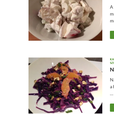
A
ma
mo
KA
SZ
N
N
a 
…