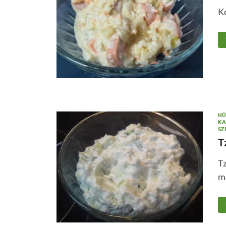
Ko
HÚ
KA
SZ
T
Tz
me