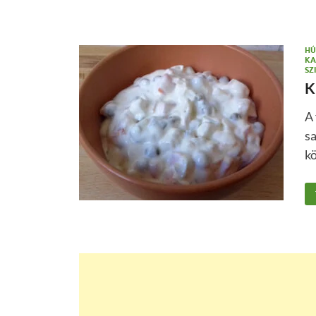
HÚ
KA
SZ
K
A 
s
kö