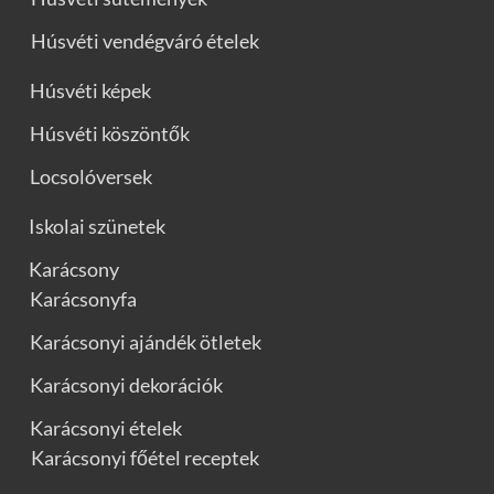
Húsvéti vendégváró ételek
Húsvéti képek
Húsvéti köszöntők
Locsolóversek
Iskolai szünetek
Karácsony
Karácsonyfa
Karácsonyi ajándék ötletek
Karácsonyi dekorációk
Karácsonyi ételek
Karácsonyi főétel receptek