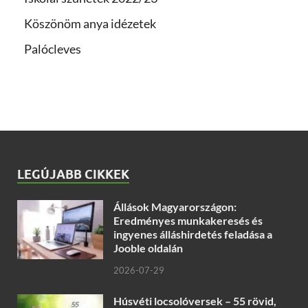
Köszönöm anya idézetek
Palócleves
LEGÚJABB CIKKEK
Állások Magyarországon:
Eredményes munkakeresés és
ingyenes álláshirdetés feladása a
Jooble oldalán
2026-07-29
Húsvéti locsolóversek – 55 rövid,