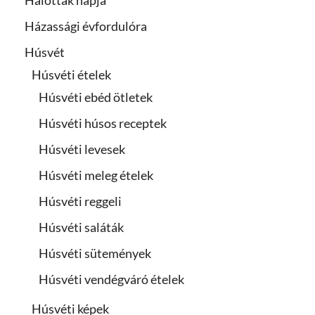
Házassági évfordulóra
Húsvét
Húsvéti ételek
Húsvéti ebéd ötletek
Húsvéti húsos receptek
Húsvéti levesek
Húsvéti meleg ételek
Húsvéti reggeli
Húsvéti saláták
Húsvéti sütemények
Húsvéti vendégváró ételek
Húsvéti képek