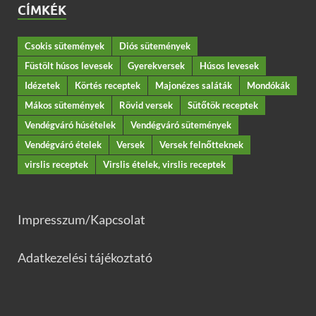
CÍMKÉK
Csokis sütemények
Diós sütemények
Füstölt húsos levesek
Gyerekversek
Húsos levesek
Idézetek
Körtés receptek
Majonézes saláták
Mondókák
Mákos sütemények
Rövid versek
Sütőtök receptek
Vendégváró húsételek
Vendégváró sütemények
Vendégváró ételek
Versek
Versek felnőtteknek
virslis receptek
Virslis ételek, virslis receptek
Impresszum/Kapcsolat
Adatkezelési tájékoztató