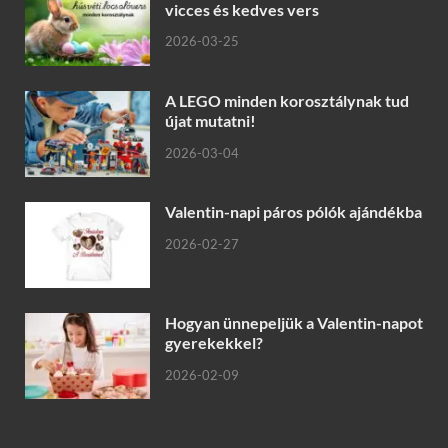
vicces és kedves vers
2026-03-25
A LEGO minden korosztálynak tud
újat mutatni!
2026-03-04
Valentin-napi páros pólók ajándékba
2026-02-27
Hogyan ünnepeljük a Valentin-napot
gyerekekkel?
2026-02-09