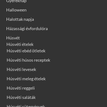
Gyereknap
Halloween
Halottak napja
Házassági évfordulóra
Húsvét
Húsvéti ételek
Húsvéti ebéd ötletek
Húsvéti húsos receptek
Húsvéti levesek
Húsvéti meleg ételek
Húsvéti reggeli
Húsvéti saláták
Húsvéti sütemények