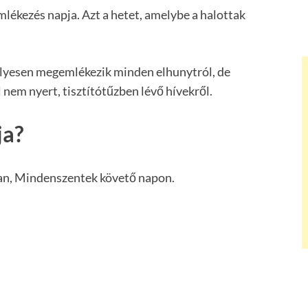
lékezés napja. Azt a hetet, amelybe a halottak
lyesen megemlékezik minden elhunytról, de
nem nyert, tisztítótűzben lévő hívekről.
ja?
an, Mindenszentek követő napon.