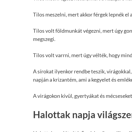
Tilos meszelni, mert akkor férgek lepnék el a
Tilos volt földmunkát végezni, mert úgy gon
megszegi.
Tilos volt varrni, mert úgy vélték, hogy min
A sírokat ilyenkor rendbe teszik, virágokkal,
napján a krizantém, ami a kegyelet és emlék
A virágokon kívül, gyertyákat és mécseseket
Halottak napja világsze