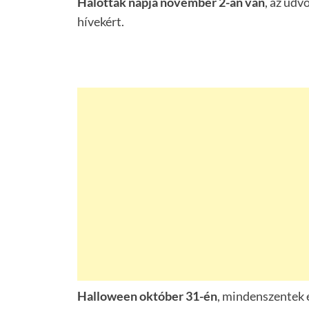
Halottak napja november 2-án van
, az üdv
hívekért.
Halloween október 31-én
, mindenszentek 