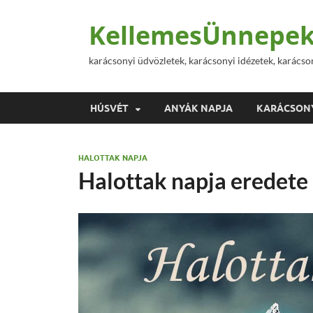
KellemesÜnnepek
karácsonyi üdvözletek, karácsonyi idézetek, karácso
HÚSVÉT
ANYÁK NAPJA
KARÁCSON
HALOTTAK NAPJA
Halottak napja eredete