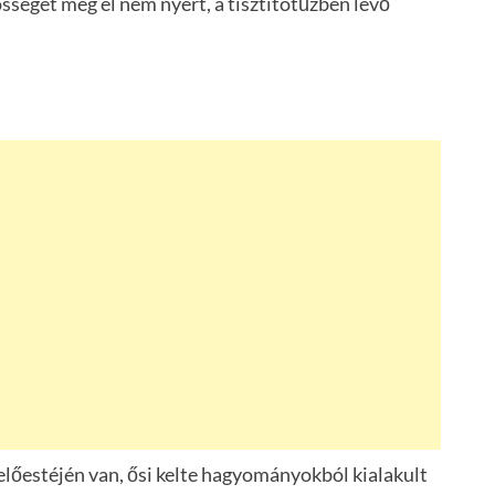
össéget még el nem nyert, a tisztítótűzben lévő
előestéjén van, ősi kelte hagyományokból kialakult