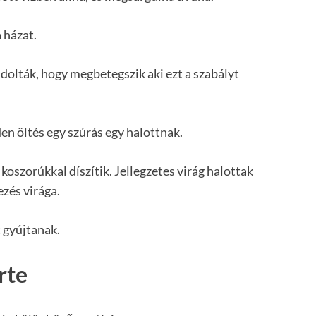
 házat.
dolták, hogy megbetegszik aki ezt a szabályt
den öltés egy szúrás egy halottnak.
 koszorúkkal díszítik. Jellegzetes virág halottak
ezés virága.
 gyújtanak.
rte