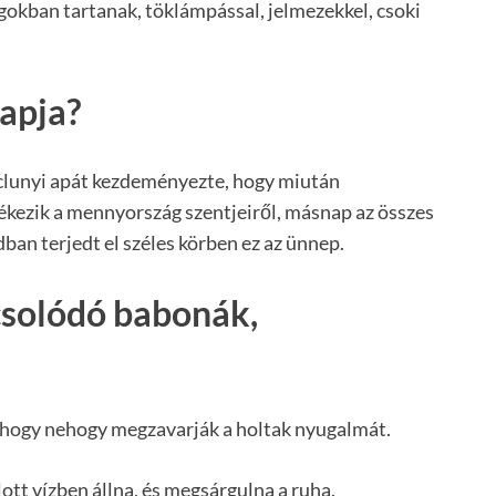
gokban tartanak, töklámpással, jelmezekkel, csoki
apja?
o clunyi apát kezdeményezte, hogy miután
ezik a mennyország szentjeiről, másnap az összes
ban terjedt el széles körben ez az ünnep.
csolódó babonák,
l, hogy nehogy megzavarják a holtak nyugalmát.
ott vízben állna, és megsárgulna a ruha.