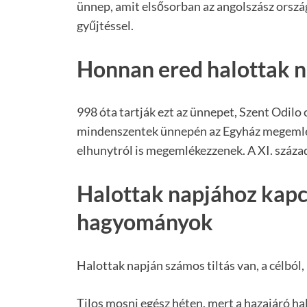
ünnep, amit elsősorban az angolszász orszá
gyűjtéssel.
Honnan ered halottak n
998 óta tartják ezt az ünnepet, Szent Odil
mindenszentek ünnepén az Egyház megemlék
elhunytról is megemlékezzenek. A XI. század
Halottak napjához kap
hagyományok
Halottak napján számos tiltás van, a célbó
Tilos mosni egész héten, mert a hazajáró hal