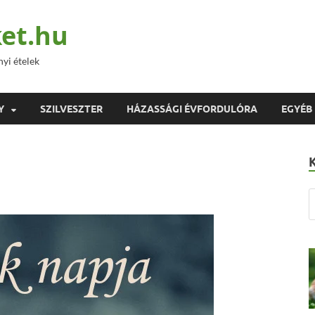
et.hu
nyi ételek
Y
SZILVESZTER
HÁZASSÁGI ÉVFORDULÓRA
EGYÉB