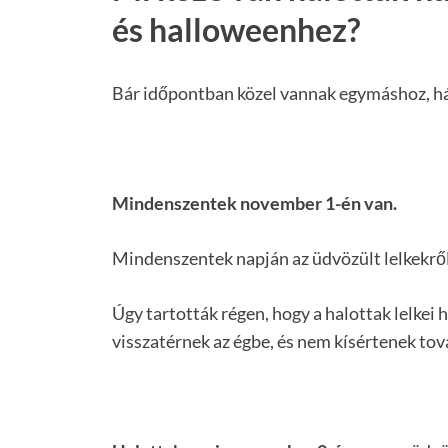
és halloweenhez?
Bár időpontban közel vannak egymáshoz, há
Mindenszentek november 1-én van.
Mindenszentek napján az üdvözült lelkekről
Úgy tartották régen, hogy a halottak lelke
visszatérnek az égbe, és nem kísértenek tov