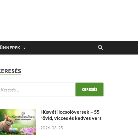
 ÜNNEPEK
KERESÉS
Húsvéti locsolóversek – 55
rövid, vicces és kedves vers
2026-03-25