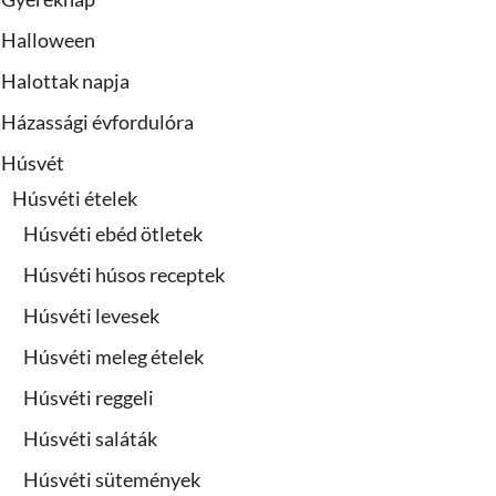
Halloween
Halottak napja
Házassági évfordulóra
Húsvét
Húsvéti ételek
Húsvéti ebéd ötletek
Húsvéti húsos receptek
Húsvéti levesek
Húsvéti meleg ételek
Húsvéti reggeli
Húsvéti saláták
Húsvéti sütemények