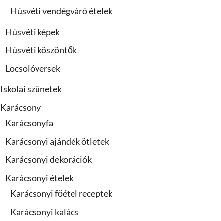
Húsvéti vendégváró ételek
Húsvéti képek
Húsvéti köszöntők
Locsolóversek
Iskolai szünetek
Karácsony
Karácsonyfa
Karácsonyi ajándék ötletek
Karácsonyi dekorációk
Karácsonyi ételek
Karácsonyi főétel receptek
Karácsonyi kalács