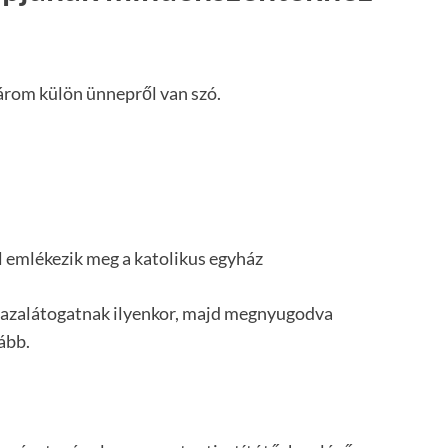
rom külön ünnepről van szó.
 emlékezik meg a katolikus egyház
i hazalátogatnak ilyenkor, majd megnyugodva
ább.