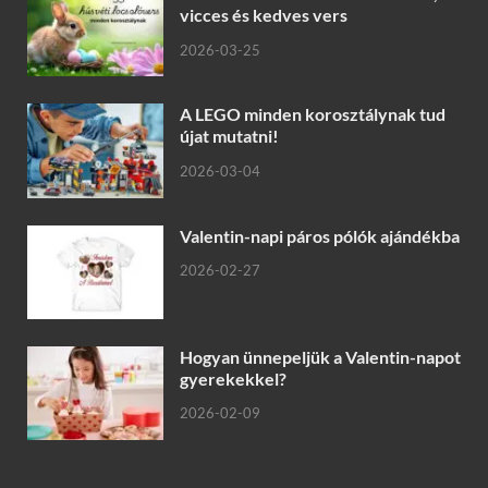
vicces és kedves vers
2026-03-25
A LEGO minden korosztálynak tud
újat mutatni!
2026-03-04
Valentin-napi páros pólók ajándékba
2026-02-27
Hogyan ünnepeljük a Valentin-napot
gyerekekkel?
2026-02-09