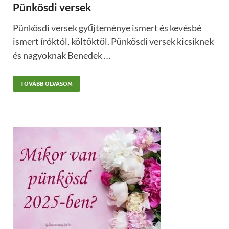
Pünkösdi versek
Pünkösdi versek gyűjteménye ismert és kevésbé
ismert íróktól, költőktől. Pünkösdi versek kicsiknek
és nagyoknak Benedek …
TOVÁBB OLVASOM