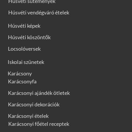
Húsvéti sütemények
Húsvéti vendégváró ételek
Húsvéti képek
Húsvéti köszöntők
Locsolóversek
Iskolai szünetek
Karácsony
Karácsonyfa
Karácsonyi ajándék ötletek
Karácsonyi dekorációk
Karácsonyi ételek
Karácsonyi főétel receptek