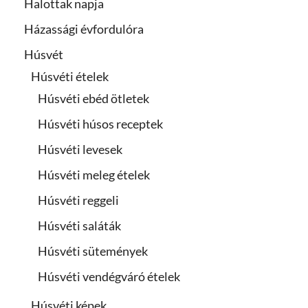
Halottak napja
Házassági évfordulóra
Húsvét
Húsvéti ételek
Húsvéti ebéd ötletek
Húsvéti húsos receptek
Húsvéti levesek
Húsvéti meleg ételek
Húsvéti reggeli
Húsvéti saláták
Húsvéti sütemények
Húsvéti vendégváró ételek
Húsvéti képek