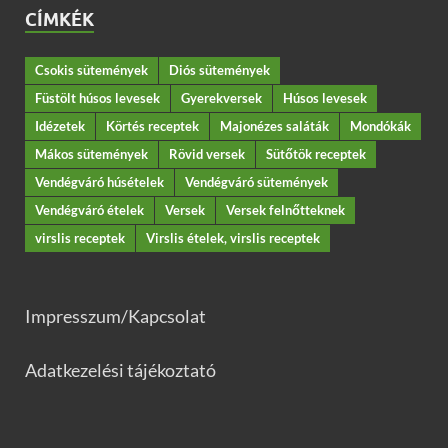
CÍMKÉK
Csokis sütemények
Diós sütemények
Füstölt húsos levesek
Gyerekversek
Húsos levesek
Idézetek
Körtés receptek
Majonézes saláták
Mondókák
Mákos sütemények
Rövid versek
Sütőtök receptek
Vendégváró húsételek
Vendégváró sütemények
Vendégváró ételek
Versek
Versek felnőtteknek
virslis receptek
Virslis ételek, virslis receptek
Impresszum/Kapcsolat
Adatkezelési tájékoztató