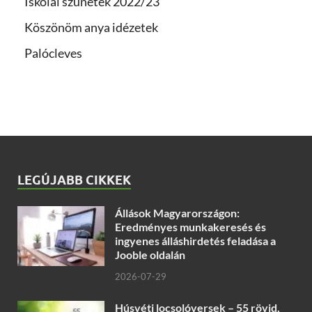
Iskolai szünetek 2022/23
Köszönöm anya idézetek
Palócleves
LEGÚJABB CIKKEK
Állások Magyarországon:
Eredményes munkakeresés és
ingyenes álláshirdetés feladása a
Jooble oldalán
2026-07-29
Húsvéti locsolóversek – 55 rövid,