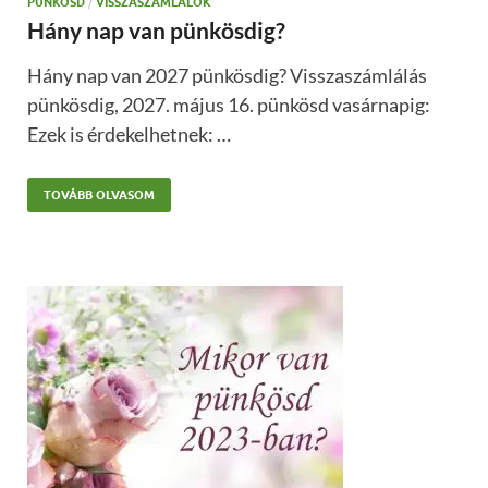
PÜNKÖSD
/
VISSZASZÁMLÁLÓK
Hány nap van pünkösdig?
Hány nap van 2027 pünkösdig? Visszaszámlálás
pünkösdig, 2027. május 16. pünkösd vasárnapig:
Ezek is érdekelhetnek: …
TOVÁBB OLVASOM