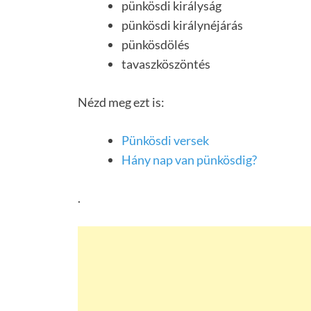
pünkösdi királyság
pünkösdi királynéjárás
pünkösdölés
tavaszköszöntés
Nézd meg ezt is:
Pünkösdi versek
Hány nap van pünkösdig?
.