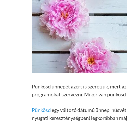
Pünkösd ünnepét azért is szeretjük, mert az
programokat szervezni. Mikor van pünkösd
Pünkösd
egy változó dátumú ünnep, húsvét 
nyugati kereszténységben) legkorábban máju