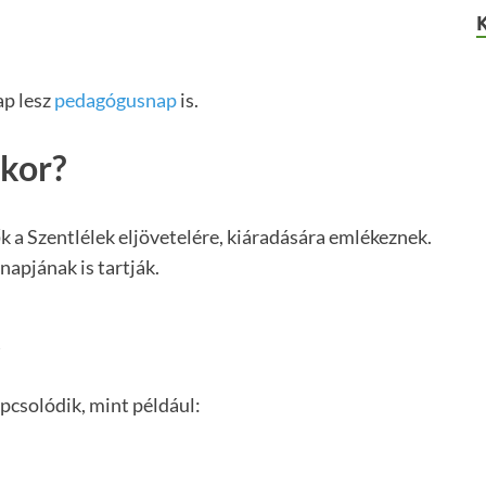
p lesz
pedagógusnap
is.
kor?
 a Szentlélek eljövetelére, kiáradására emlékeznek.
napjának is tartják.
k
csolódik, mint például: