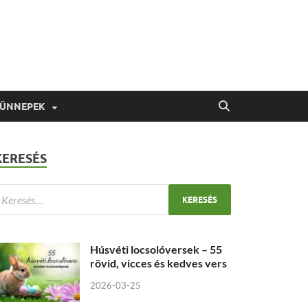
 ÜNNEPEK
KERESÉS
Húsvéti locsolóversek – 55
rövid, vicces és kedves vers
2026-03-25