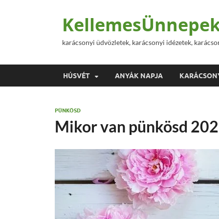
KellemesÜnnepek
karácsonyi üdvözletek, karácsonyi idézetek, karácso
HÚSVÉT
ANYÁK NAPJA
KARÁCSON
PÜNKÖSD
Mikor van pünkösd 202