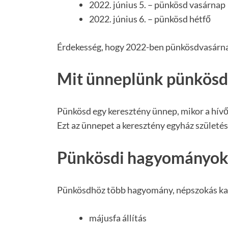
2022. június 5. – pünkösd vasárnap
2022. június 6. – pünkösd hétfő
Érdekesség, hogy 2022-ben pünkösdvasárna
Mit ünneplünk pünkösd
Pünkösd egy keresztény ünnep, mikor a hívők
Ezt az ünnepet a keresztény egyház születés
Pünkösdi hagyományo
Pünkösdhöz több hagyomány, népszokás kap
májusfa állítás