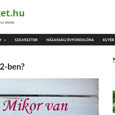
et.hu
nyi ételek
Y
SZILVESZTER
HÁZASSÁGI ÉVFORDULÓRA
EGYÉB
2-ben?