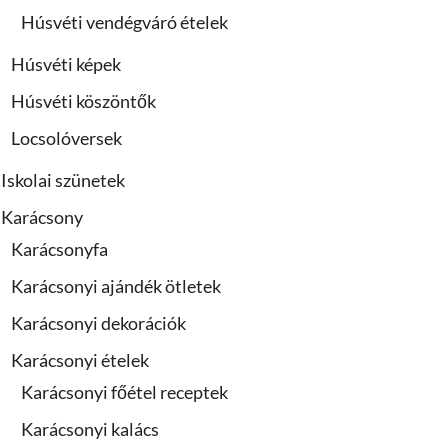
Húsvéti vendégváró ételek
Húsvéti képek
Húsvéti köszöntők
Locsolóversek
Iskolai szünetek
Karácsony
Karácsonyfa
Karácsonyi ajándék ötletek
Karácsonyi dekorációk
Karácsonyi ételek
Karácsonyi főétel receptek
Karácsonyi kalács