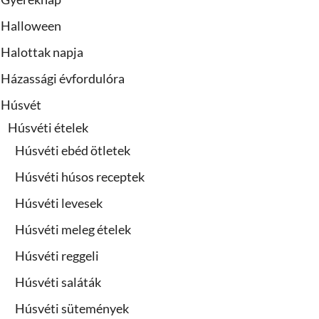
Halloween
Halottak napja
Házassági évfordulóra
Húsvét
Húsvéti ételek
Húsvéti ebéd ötletek
Húsvéti húsos receptek
Húsvéti levesek
Húsvéti meleg ételek
Húsvéti reggeli
Húsvéti saláták
Húsvéti sütemények