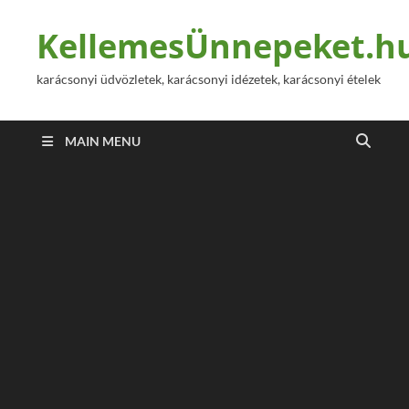
KellemesÜnnepeket.h
karácsonyi üdvözletek, karácsonyi idézetek, karácsonyi ételek
MAIN MENU