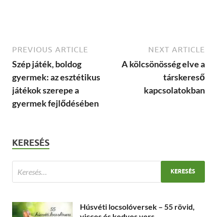
PREVIOUS ARTICLE
NEXT ARTICLE
Szép játék, boldog
A kölcsönösség elve a
gyermek: az esztétikus
társkereső
játékok szerepe a
kapcsolatokban
gyermek fejlődésében
KERESÉS
Húsvéti locsolóversek – 55 rövid,
vicces és kedves vers