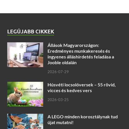
LEGÚJABB CIKKEK
Állások Magyarországon:
Eredményes munkakeresés és
ingyenes álláshirdetés feladása a
Jooble oldalán
2026-07-29
Húsvéti locsolóversek – 55 rövid,
vicces és kedves vers
2026-03-25
A LEGO minden korosztálynak tud
újat mutatni!