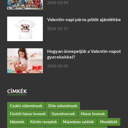
2026-03-04
Valentin-napi páros pólók ajándékba
2026-02-27
Hogyan ünnepeljük a Valentin-napot
gyerekekkel?
2026-02-09
CÍMKÉK
Csokis sütemények
Diós sütemények
Füstölt húsos levesek
Gyerekversek
Húsos levesek
Idézetek
Körtés receptek
Majonézes saláták
Mondókák