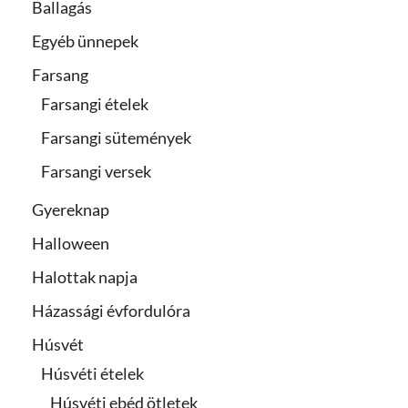
Ballagás
Egyéb ünnepek
Farsang
Farsangi ételek
Farsangi sütemények
Farsangi versek
Gyereknap
Halloween
Halottak napja
Házassági évfordulóra
Húsvét
Húsvéti ételek
Húsvéti ebéd ötletek