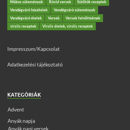
Mákos sütemények
Rövid versek
Sütőtök receptek
Vendégváró húsételek
Vendégváró sütemények
Vendégváró ételek
Versek
Versek felnőtteknek
virslis receptek
Virslis ételek, virslis receptek
Impresszum/Kapcsolat
Adatkezelési tájékoztató
KATEGÓRIÁK
Advent
Anyák napja
Anyák napi versek