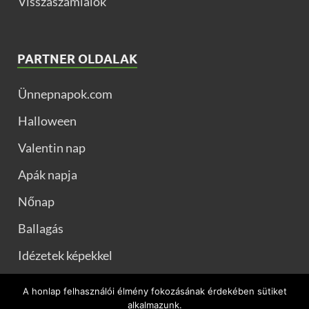
Visszaszámlálók
PARTNER OLDALAK
Ünnepnapok.com
Halloween
Valentin nap
Apák napja
Nőnap
Ballagás
Idézetek képekkel
Muszaj.com
A honlap felhasználói élmény fokozásának érdekében sütiket
alkalmazunk.