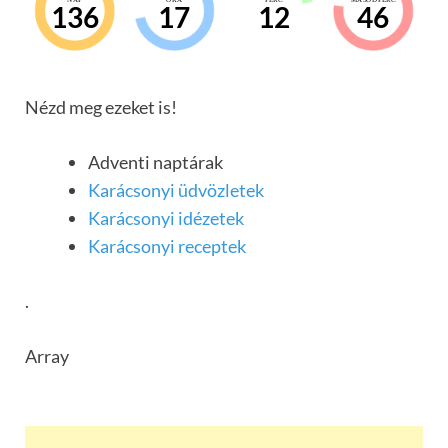
136
17
12
45
Nézd meg ezeket is!
Adventi naptárak
Karácsonyi üdvözletek
Karácsonyi idézetek
Karácsonyi receptek
.
Array