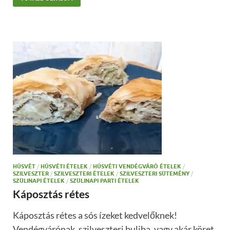
HÚSVÉT
/
HÚSVÉTI ÉTELEK
/
HÚSVÉTI VENDÉGVÁRÓ ÉTELEK
/
SZILVESZTER
/
SZILVESZTERI ÉTELEK
/
SZILVESZTERI SÜTEMÉNY
/
SZÜLINAPI ÉTELEK
/
SZÜLINAPI PARTI ÉTELEK
Káposztás rétes
Káposztás rétes a sós ízeket kedvelőknek!
Vendégvárónak, szilveszteri buliba, vagy akár köret