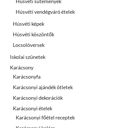
Húsvéti sütemények
Húsvéti vendégváró ételek
Húsvéti képek
Húsvéti köszöntők
Locsolóversek
Iskolai szünetek
Karácsony
Karácsonyfa
Karácsonyi ajándék ötletek
Karácsonyi dekorációk
Karácsonyi ételek
Karácsonyi főétel receptek