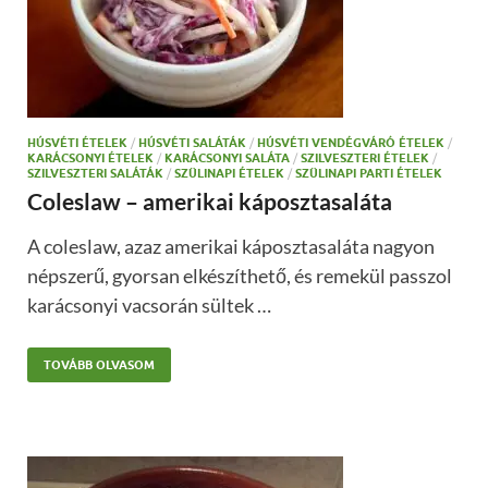
HÚSVÉTI ÉTELEK
/
HÚSVÉTI SALÁTÁK
/
HÚSVÉTI VENDÉGVÁRÓ ÉTELEK
/
KARÁCSONYI ÉTELEK
/
KARÁCSONYI SALÁTA
/
SZILVESZTERI ÉTELEK
/
SZILVESZTERI SALÁTÁK
/
SZÜLINAPI ÉTELEK
/
SZÜLINAPI PARTI ÉTELEK
Coleslaw – amerikai káposztasaláta
A coleslaw, azaz amerikai káposztasaláta nagyon
népszerű, gyorsan elkészíthető, és remekül passzol
karácsonyi vacsorán sültek …
TOVÁBB OLVASOM