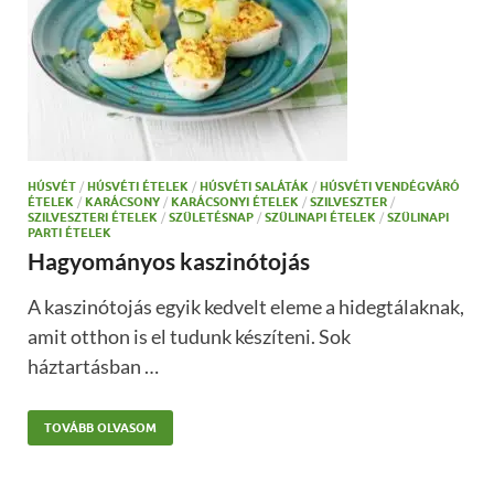
HÚSVÉT
/
HÚSVÉTI ÉTELEK
/
HÚSVÉTI SALÁTÁK
/
HÚSVÉTI VENDÉGVÁRÓ
ÉTELEK
/
KARÁCSONY
/
KARÁCSONYI ÉTELEK
/
SZILVESZTER
/
SZILVESZTERI ÉTELEK
/
SZÜLETÉSNAP
/
SZÜLINAPI ÉTELEK
/
SZÜLINAPI
PARTI ÉTELEK
Hagyományos kaszinótojás
A kaszinótojás egyik kedvelt eleme a hidegtálaknak,
amit otthon is el tudunk készíteni. Sok
háztartásban …
TOVÁBB OLVASOM