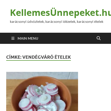
KellemesÜnnepeket.h
karácsonyi üdvözletek, karácsonyi idézetek, karácsonyi ételek
MAIN MENU
CÍMKE:
VENDÉGVÁRÓ ÉTELEK