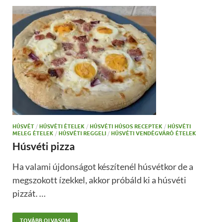
HÚSVÉT
/
HÚSVÉTI ÉTELEK
/
HÚSVÉTI HÚSOS RECEPTEK
/
HÚSVÉTI
MELEG ÉTELEK
/
HÚSVÉTI REGGELI
/
HÚSVÉTI VENDÉGVÁRÓ ÉTELEK
Húsvéti pizza
Ha valami újdonságot készítenél húsvétkor de a
megszokott ízekkel, akkor próbáld ki a húsvéti
pizzát. …
TOVÁBB OLVASOM