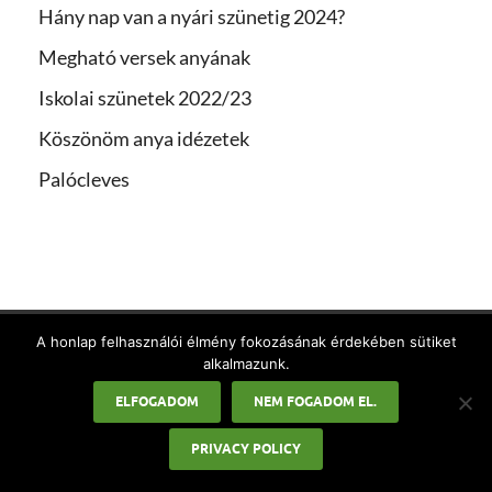
Hány nap van a nyári szünetig 2024?
Megható versek anyának
Iskolai szünetek 2022/23
Köszönöm anya idézetek
Palócleves
A honlap felhasználói élmény fokozásának érdekében sütiket
alkalmazunk.
LEGÚJABB CIKKEK
ELFOGADOM
NEM FOGADOM EL.
Állások Magyarországon:
PRIVACY POLICY
Eredményes munkakeresés és
ingyenes álláshirdetés feladása a