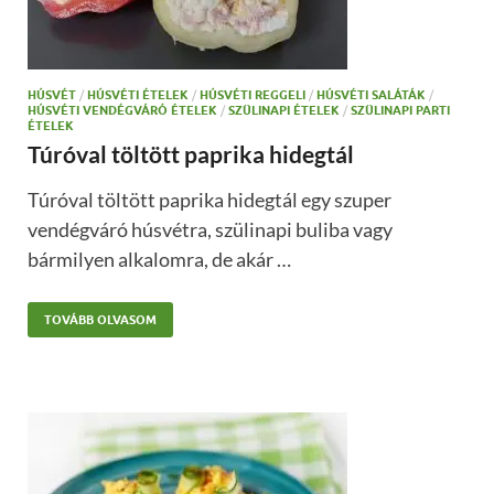
HÚSVÉT
/
HÚSVÉTI ÉTELEK
/
HÚSVÉTI REGGELI
/
HÚSVÉTI SALÁTÁK
/
HÚSVÉTI VENDÉGVÁRÓ ÉTELEK
/
SZÜLINAPI ÉTELEK
/
SZÜLINAPI PARTI
ÉTELEK
Túróval töltött paprika hidegtál
Túróval töltött paprika hidegtál egy szuper
vendégváró húsvétra, szülinapi buliba vagy
bármilyen alkalomra, de akár …
TOVÁBB OLVASOM