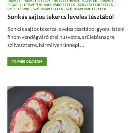
HÚSVÉT
/
HÚSVÉTI ÉTELEK
/
HÚSVÉTI HÚSOS RECEPTEK
/
HÚSVÉTI
REGGELI
/
HÚSVÉTI VENDÉGVÁRÓ ÉTELEK
/
SZILVESZTERI ÉTELEK
/
SZÜLETÉSNAP
/
SZÜLINAPI ÉTELEK
/
SZÜLINAPI PARTI ÉTELEK
Sonkás sajtos tekercs leveles tésztából
Sonkás sajtos tekercs leveles tésztából gyors, isteni
finom vendégváró étel húsvétra, születésnapra,
szilveszterre, bármilyen ünnepi …
TOVÁBB OLVASOM