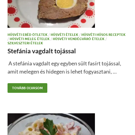
HÚSVÉTI EBÉD ÖTLETEK
/
HÚSVÉTI ÉTELEK
/
HÚSVÉTI HÚSOS RECEPTEK
/
HÚSVÉTI MELEG ÉTELEK
/
HÚSVÉTI VENDÉGVÁRÓ ÉTELEK
/
SZILVESZTERI ÉTELEK
Stefánia vagdalt tojással
A stefánia vagdalt egy egyben sült fasírt tojással,
amit melegen és hidegen is lehet fogyasztani, …
TOVÁBB OLVASOM