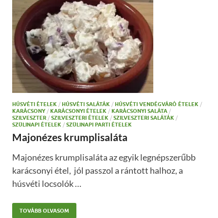
HÚSVÉTI ÉTELEK
/
HÚSVÉTI SALÁTÁK
/
HÚSVÉTI VENDÉGVÁRÓ ÉTELEK
/
KARÁCSONY
/
KARÁCSONYI ÉTELEK
/
KARÁCSONYI SALÁTA
/
SZILVESZTER
/
SZILVESZTERI ÉTELEK
/
SZILVESZTERI SALÁTÁK
/
SZÜLINAPI ÉTELEK
/
SZÜLINAPI PARTI ÉTELEK
Majonézes krumplisaláta
Majonézes krumplisaláta az egyik legnépszerűbb
karácsonyi étel, jól passzol a rántott halhoz, a
húsvéti locsolók …
TOVÁBB OLVASOM