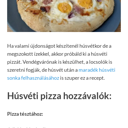
Ha valami újdonságot készítenél húsvétkor de a
megszokott ízekkel, akkor próbáld ki a húsvéti
pizzát. Vendégvárónak is készülhet, a locsolók is
szeretni fogják, de húsvét után a
maradék húsvéti
sonka felhasználásához
is szuper ez a recept.
Húsvéti pizza hozzávalók:
Pizza tésztához: