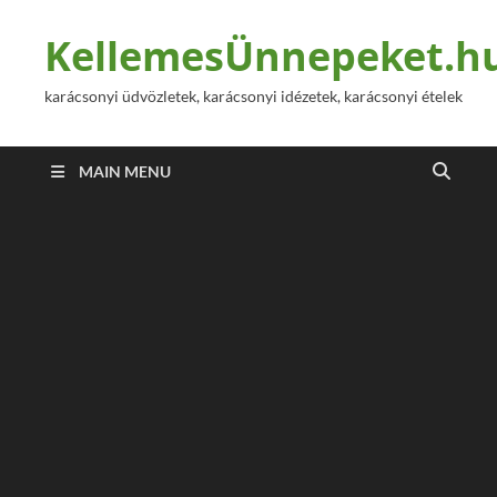
KellemesÜnnepeket.h
karácsonyi üdvözletek, karácsonyi idézetek, karácsonyi ételek
MAIN MENU