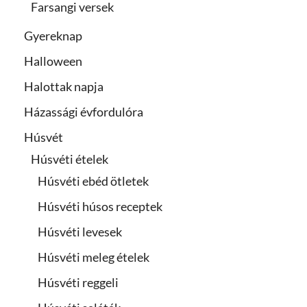
Farsangi versek
Gyereknap
Halloween
Halottak napja
Házassági évfordulóra
Húsvét
Húsvéti ételek
Húsvéti ebéd ötletek
Húsvéti húsos receptek
Húsvéti levesek
Húsvéti meleg ételek
Húsvéti reggeli