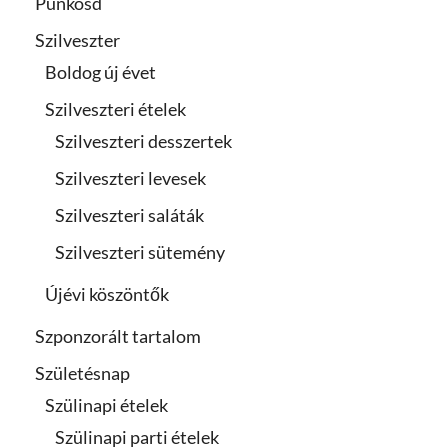
Pünkösd
Szilveszter
Boldog új évet
Szilveszteri ételek
Szilveszteri desszertek
Szilveszteri levesek
Szilveszteri saláták
Szilveszteri sütemény
Újévi köszöntők
Szponzorált tartalom
Születésnap
Szülinapi ételek
Szülinapi parti ételek