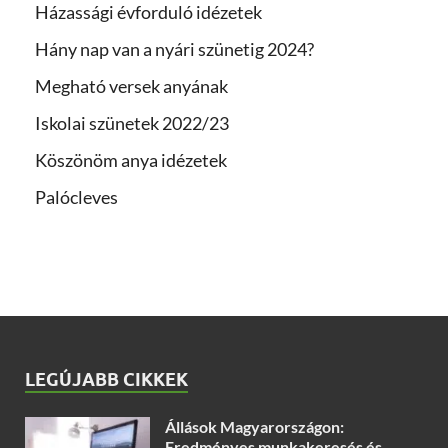
Házassági évforduló idézetek
Hány nap van a nyári szünetig 2024?
Megható versek anyának
Iskolai szünetek 2022/23
Köszönöm anya idézetek
Palócleves
LEGÚJABB CIKKEK
Állások Magyarországon:
Eredményes munkakeresés és