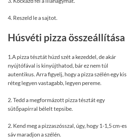
3. Kockázd fel a lilahagymát.
4. Reszeld le a sajtot.
Húsvéti pizza összeállítása
1.A pizza tésztát húzd szét a kezeddel, de akár
nyújtófával is kinyújthatod, bár ez nem túl
autentikus. Arra figyelj, hogy a pizza szélén egy kis
réteg legyen vastagabb, legyen pereme.
2. Tedd a megformázott pizza tésztát egy
sütőpapírral bélelt tepsibe.
2. Kend meg a pizzaszósszal, úgy, hogy 1-1,5 cm-es
sáv maradjon a szélén.