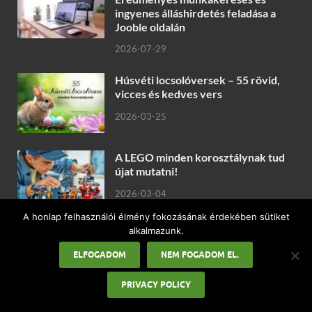
ingyenes álláshirdetés feladása a
Jooble oldalán
2026-07-29
Húsvéti locsolóversek – 55 rövid,
vicces és kedves vers
2026-03-25
A LEGO minden korosztálynak tud
újat mutatni!
2026-03-04
A honlap felhasználói élmény fokozásának érdekében sütiket
alkalmazunk.
Valentin-napi páros pólók ajándékba
ELFOGADOM
NEM FOGADOM EL.
2026-02-27
PRIVACY POLICY