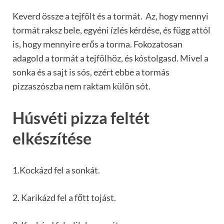
Keverd össze a tejfölt és a tormát. Az, hogy mennyi
tormát raksz bele, egyéni ízlés kérdése, és függ attól
is, hogy mennyire erős a torma. Fokozatosan
adagold a tormát a tejfölhöz, és kóstolgasd. Mivel a
sonka és a sajt is sós, ezért ebbe a tormás
pizzaszószba nem raktam külön sót.
Húsvéti pizza feltét
elkészítése
1.Kockázd fel a sonkát.
2. Karikázd fel a főtt tojást.