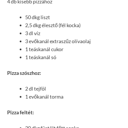
4 db kisebb pizzához
50 dkg liszt
2,5 dkg élesztő (fél kocka)
3 dl víz
3 evőkanál extraszűz olívaolaj
1 teáskanál cukor
1 teáskanál só
Pizza szószhoz:
2 dl tejföl
1 evőkanál torma
Pizza feltét: