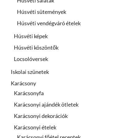
Húsvéti saláták
Húsvéti sütemények
Húsvéti vendégváró ételek
Húsvéti képek
Húsvéti köszöntők
Locsolóversek
Iskolai szünetek
Karácsony
Karácsonyfa
Karácsonyi ajándék ötletek
Karácsonyi dekorációk
Karácsonyi ételek
Karácsonyi főétel receptek