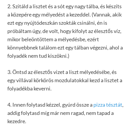
2. Szitáld a lisztet és a sót egy nagy tálba, és készíts
a közepére egy mélyedést a kezeddel. (Vannak, akik
ezt egy nyújtódeszkán szokták csinálni, én is
próbáltam úgy, de volt, hogy kifolyt az élesztős víz,
mikor beleöntöttem a mélyedésbe, ezért
könnyebbnek találom ezt egy tálban végezni, ahol a
folyadék nem tud kiszökni.)
3. Öntsd az élesztős vizet a liszt mélyedésébe, és
egy villával körkörös mozdulatokkal kezd a lisztet a
folyadékba keverni.
4. Innen folytasd kézzel, gyúrd össze a
pizza tésztát
,
addig folytasd míg már nem ragad, nem tapad a
kezedre.