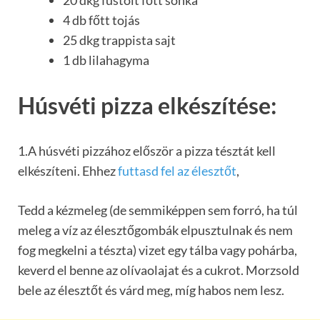
20 dkg füstölt főtt sonka
4 db főtt tojás
25 dkg trappista sajt
1 db lilahagyma
Húsvéti pizza elkészítése:
1.A húsvéti pizzához először a pizza tésztát kell
elkészíteni. Ehhez
futtasd fel az élesztőt
,
Tedd a kézmeleg (de semmiképpen sem forró, ha túl
meleg a víz az élesztőgombák elpusztulnak és nem
fog megkelni a tészta) vizet egy tálba vagy pohárba,
keverd el benne az olívaolajat és a cukrot. Morzsold
bele az élesztőt és várd meg, míg habos nem lesz.