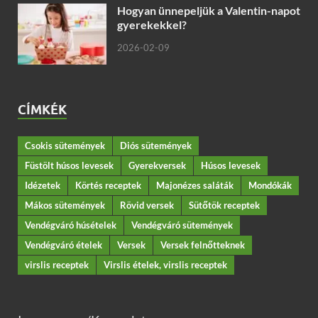
Hogyan ünnepeljük a Valentin-napot
gyerekekkel?
2026-02-09
CÍMKÉK
Csokis sütemények
Diós sütemények
Füstölt húsos levesek
Gyerekversek
Húsos levesek
Idézetek
Körtés receptek
Majonézes saláták
Mondókák
Mákos sütemények
Rövid versek
Sütőtök receptek
Vendégváró húsételek
Vendégváró sütemények
Vendégváró ételek
Versek
Versek felnőtteknek
virslis receptek
Virslis ételek, virslis receptek