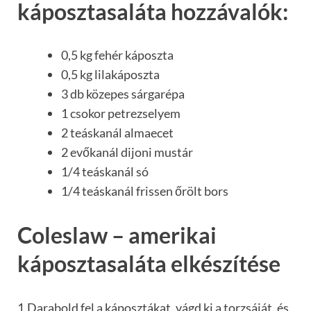
káposztasaláta hozzávalók:
0,5 kg fehér káposzta
0,5 kg lilakáposzta
3 db közepes sárgarépa
1 csokor petrezselyem
2 teáskanál almaecet
2 evőkanál dijoni mustár
1/4 teáskanál só
1/4 teáskanál frissen őrölt bors
Coleslaw – amerikai
káposztasaláta elkészítése
1.Darabold fel a káposztákat, vágd ki a torzsáját, és