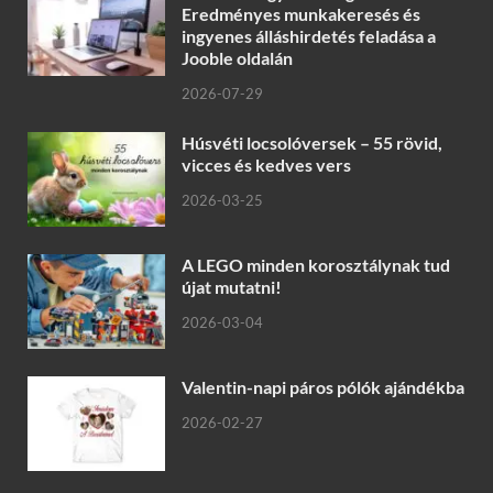
Eredményes munkakeresés és
ingyenes álláshirdetés feladása a
Jooble oldalán
2026-07-29
Húsvéti locsolóversek – 55 rövid,
vicces és kedves vers
2026-03-25
A LEGO minden korosztálynak tud
újat mutatni!
2026-03-04
Valentin-napi páros pólók ajándékba
2026-02-27