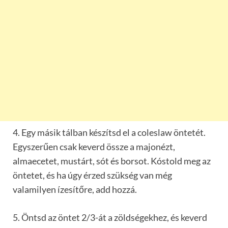
4. Egy másik tálban készítsd el a coleslaw öntetét.
Egyszerűen csak keverd össze a majonézt,
almaecetet, mustárt, sót és borsot. Kóstold meg az
öntetet, és ha úgy érzed szükség van még
valamilyen ízesítőre, add hozzá.
5. Öntsd az öntet 2/3-át a zöldségekhez, és keverd