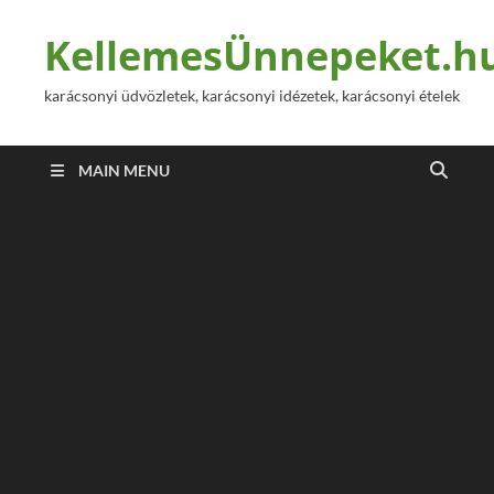
KellemesÜnnepeket.h
karácsonyi üdvözletek, karácsonyi idézetek, karácsonyi ételek
MAIN MENU