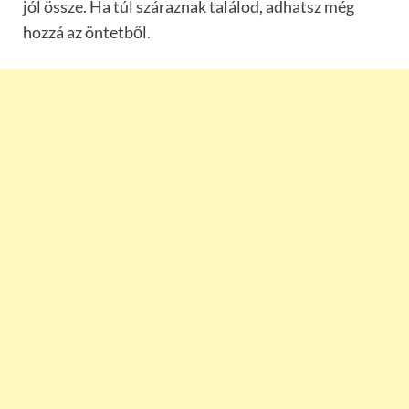
jól össze. Ha túl száraznak találod, adhatsz még
hozzá az öntetből.