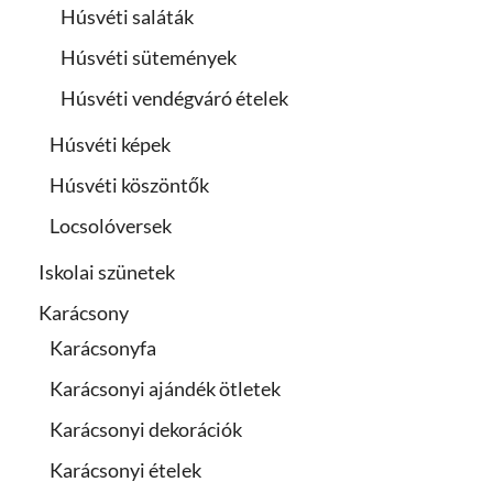
Húsvéti saláták
Húsvéti sütemények
Húsvéti vendégváró ételek
Húsvéti képek
Húsvéti köszöntők
Locsolóversek
Iskolai szünetek
Karácsony
Karácsonyfa
Karácsonyi ajándék ötletek
Karácsonyi dekorációk
Karácsonyi ételek