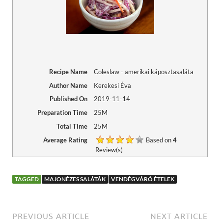
Recipe Name
Coleslaw - amerikai káposztasaláta
Author Name
Kerekesi Éva
Published On
2019-11-14
Preparation Time
25M
Total Time
25M
Average Rating
Based on
4
Review(s)
TAGGED
MAJONÉZES SALÁTÁK
VENDÉGVÁRÓ ÉTELEK
PREVIOUS ARTICLE
NEXT ARTICLE