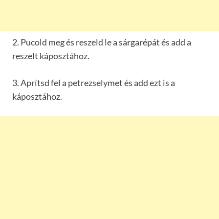
2. Pucold meg és reszeld le a sárgarépát és add a
reszelt káposztához.
3. Aprítsd fel a petrezselymet és add ezt is a
káposztához.