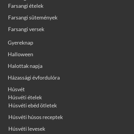
Farsangi ételek
Farsangi sütemények
Farsangi versek
Gyereknap
Halloween
Halottak napja
Házassági évfordulóra
Húsvét
Húsvéti ételek
Húsvéti ebéd ötletek
Húsvéti húsos receptek
Húsvéti levesek