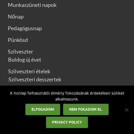
Munkaszüneti napok
Nőnap
Pedagógusnap
Pünkösd
Szilveszter
Boldog új évet
Szilveszteri ételek
Szilveszteri desszertek
Szilveszteri levesek
A honlap felhasználói élmény fokozásának érdekében sütiket
alkalmazunk.
Szilveszteri saláták
ELFOGADOM
NEM FOGADOM EL.
Szilveszteri sütemény
PRIVACY POLICY
Újévi köszöntők