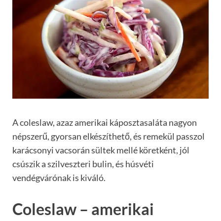
A coleslaw, azaz amerikai káposztasaláta nagyon
népszerű, gyorsan elkészíthető, és remekül passzol
karácsonyi vacsorán sültek mellé köretként, jól
csúszik a szilveszteri bulin, és húsvéti
vendégvárónak is kiváló.
Coleslaw – amerikai