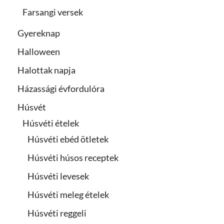
Farsangi versek
Gyereknap
Halloween
Halottak napja
Házassági évfordulóra
Húsvét
Húsvéti ételek
Húsvéti ebéd ötletek
Húsvéti húsos receptek
Húsvéti levesek
Húsvéti meleg ételek
Húsvéti reggeli