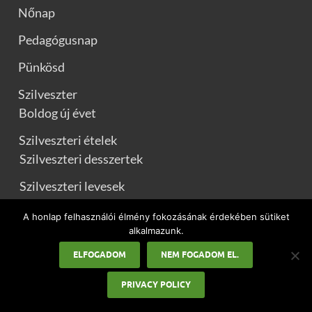
Nőnap
Pedagógusnap
Pünkösd
Szilveszter
Boldog új évet
Szilveszteri ételek
Szilveszteri desszertek
Szilveszteri levesek
Szilveszteri saláták
A honlap felhasználói élmény fokozásának érdekében sütiket
alkalmazunk.
Szilveszteri sütemény
ELFOGADOM
NEM FOGADOM EL.
Újévi köszöntők
PRIVACY POLICY
Szponzorált tartalom