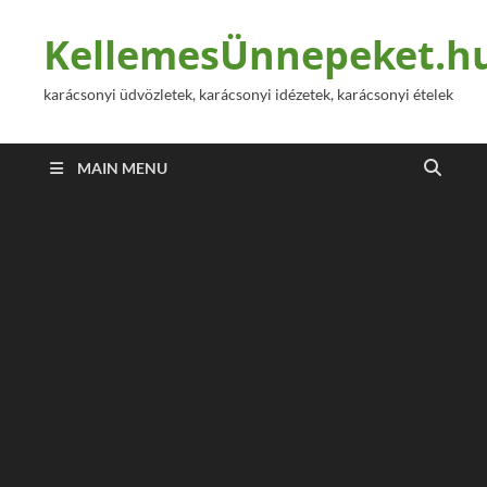
KellemesÜnnepeket.h
karácsonyi üdvözletek, karácsonyi idézetek, karácsonyi ételek
MAIN MENU