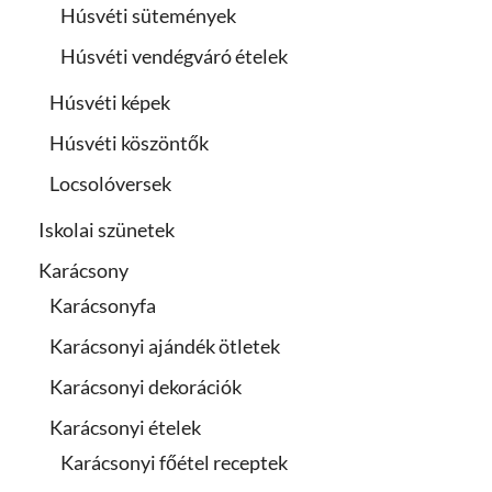
Húsvéti sütemények
Húsvéti vendégváró ételek
Húsvéti képek
Húsvéti köszöntők
Locsolóversek
Iskolai szünetek
Karácsony
Karácsonyfa
Karácsonyi ajándék ötletek
Karácsonyi dekorációk
Karácsonyi ételek
Karácsonyi főétel receptek