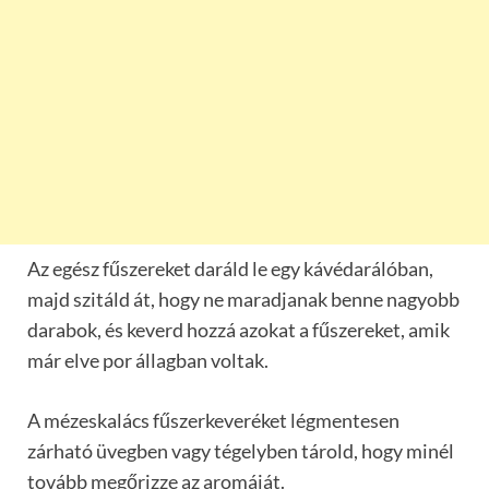
Az egész fűszereket daráld le egy kávédarálóban,
majd szitáld át, hogy ne maradjanak benne nagyobb
darabok, és keverd hozzá azokat a fűszereket, amik
már elve por állagban voltak.
A mézeskalács fűszerkeveréket légmentesen
zárható üvegben vagy tégelyben tárold, hogy minél
tovább megőrizze az aromáját.