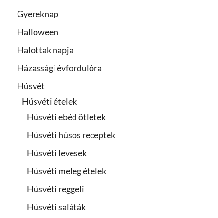
Gyereknap
Halloween
Halottak napja
Házassági évfordulóra
Húsvét
Húsvéti ételek
Húsvéti ebéd ötletek
Húsvéti húsos receptek
Húsvéti levesek
Húsvéti meleg ételek
Húsvéti reggeli
Húsvéti saláták