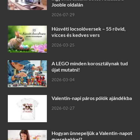
Jooble oldalán
2026-07-29
Húsvéti locsolóversek – 55 rövid,
vicces és kedves vers
2026-03-25
A LEGO minden korosztálynak tud
újat mutatni!
2026-03-04
Valentin-napi páros pólók ajándékba
2026-02-27
Hogyan ünnepeljük a Valentin-napot
gyerekekkel?