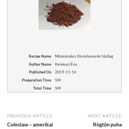
Recipe Name
Mézeskalács fűszerkeverék házilag
Author Name
Kerekesi Éva
Published On
2019-11-14
Preparation Time
5M
Total Time
5M
PREVIOUS ARTICLE
NEXT ARTICLE
Coleslaw – amerikai
Rögtön puha