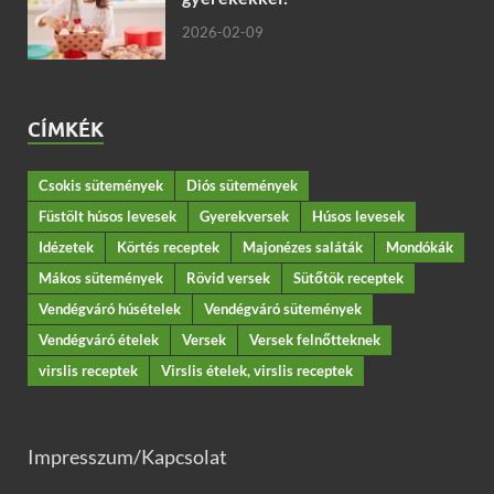
2026-02-09
CÍMKÉK
Csokis sütemények
Diós sütemények
Füstölt húsos levesek
Gyerekversek
Húsos levesek
Idézetek
Körtés receptek
Majonézes saláták
Mondókák
Mákos sütemények
Rövid versek
Sütőtök receptek
Vendégváró húsételek
Vendégváró sütemények
Vendégváró ételek
Versek
Versek felnőtteknek
virslis receptek
Virslis ételek, virslis receptek
Impresszum/Kapcsolat