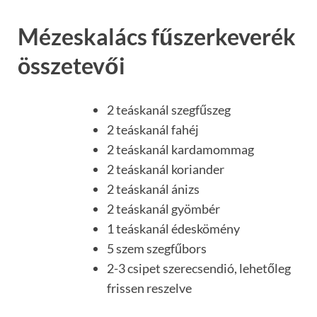
Mézeskalács fűszerkeverék
összetevői
2 teáskanál szegfűszeg
2 teáskanál fahéj
2 teáskanál kardamommag
2 teáskanál koriander
2 teáskanál ánizs
2 teáskanál gyömbér
1 teáskanál édeskömény
5 szem szegfűbors
2-3 csipet szerecsendió, lehetőleg
frissen reszelve