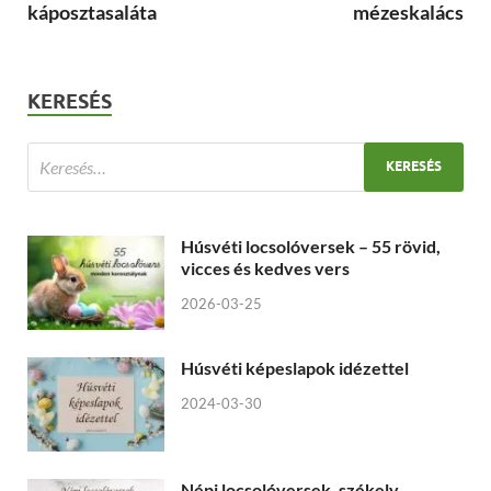
káposztasaláta
mézeskalács
KERESÉS
Húsvéti locsolóversek – 55 rövid,
vicces és kedves vers
2026-03-25
Húsvéti képeslapok idézettel
2024-03-30
Népi locsolóversek, székely