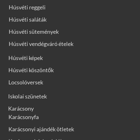
Húsvéti reggeli
Húsvéti saláták
Húsvéti sütemények
Húsvéti vendégváró ételek
Húsvéti képek
Húsvéti köszöntők
Locsolóversek
Iskolai szünetek
Karácsony
Karácsonyfa
Karácsonyi ajándék ötletek