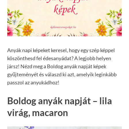
Anyák napi képeket keresel, hogy egy szép képpel
köszönthesd fel édesanyádat? A legjobb helyen
jársz! Nézd meg a Boldog anyák napját képek
gyűjteményét és válaszd ki azt, amelyik leginkább
passzol az anyukádhoz!
Boldog anyák napját – lila
virág, macaron