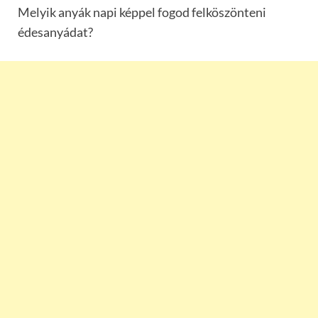
Melyik anyák napi képpel fogod felköszönteni
édesanyádat?