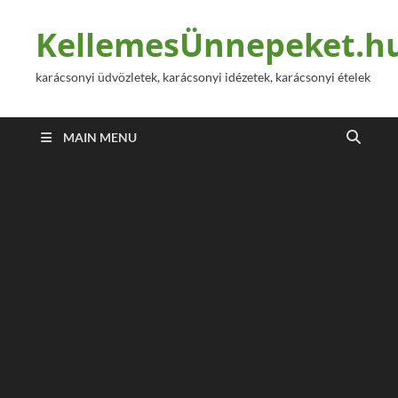
KellemesÜnnepeket.h
karácsonyi üdvözletek, karácsonyi idézetek, karácsonyi ételek
MAIN MENU