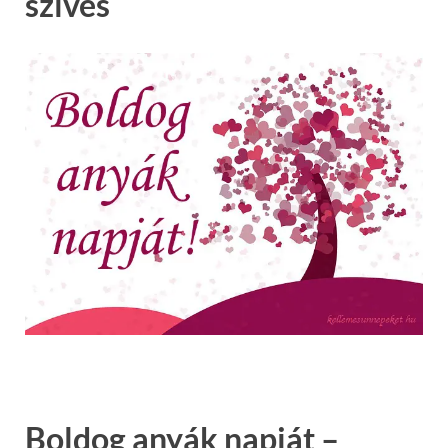
szíves
Boldog anyák napját –