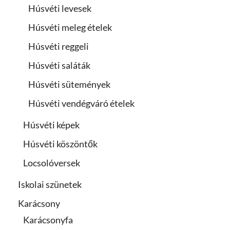
Húsvéti levesek
Húsvéti meleg ételek
Húsvéti reggeli
Húsvéti saláták
Húsvéti sütemények
Húsvéti vendégváró ételek
Húsvéti képek
Húsvéti köszöntők
Locsolóversek
Iskolai szünetek
Karácsony
Karácsonyfa