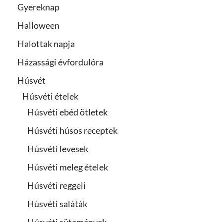
Gyereknap
Halloween
Halottak napja
Házassági évfordulóra
Húsvét
Húsvéti ételek
Húsvéti ebéd ötletek
Húsvéti húsos receptek
Húsvéti levesek
Húsvéti meleg ételek
Húsvéti reggeli
Húsvéti saláták