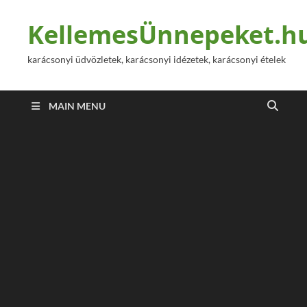
KellemesÜnnepeket.h
karácsonyi üdvözletek, karácsonyi idézetek, karácsonyi ételek
MAIN MENU