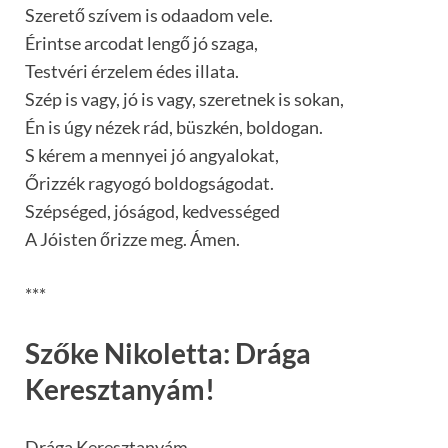
Szerető szívem is odaadom vele.
Érintse arcodat lengő jó szaga,
Testvéri érzelem édes illata.
Szép is vagy, jó is vagy, szeretnek is sokan,
Én is úgy nézek rád, büszkén, boldogan.
S kérem a mennyei jó angyalokat,
Őrizzék ragyogó boldogságodat.
Szépséged, jóságod, kedvességed
A Jóisten őrizze meg. Ámen.
***
Szőke Nikoletta: Drága
Keresztanyám!
Drága Keresztanyám,