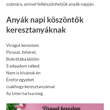
számára, amivel felköszönhetjük anyák napján.
Anyák napi köszöntők
keresztanyáknak
Virágot kerestem
Pirosat, fehéret,
Bokrétába kötöm
S odaadom néked.
Nem is kívánok én
Érette egyebet
csakhogy keresztanyámat
Az Isten tartsa meg.