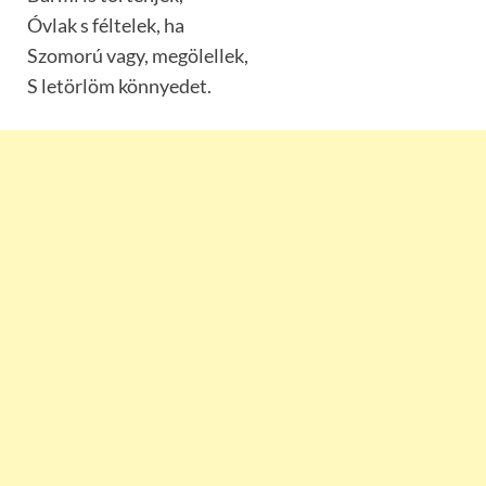
Óvlak s féltelek, ha
Szomorú vagy, megölellek,
S letörlöm könnyedet.