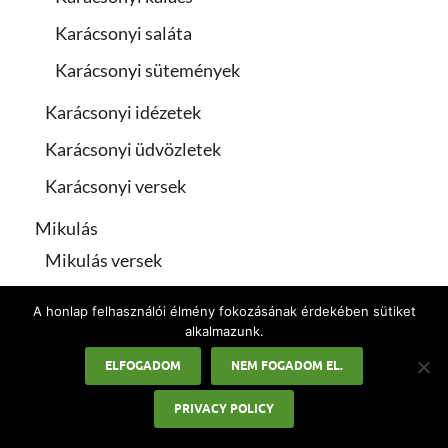
Karácsonyi saláta
Karácsonyi sütemények
Karácsonyi idézetek
Karácsonyi üdvözletek
Karácsonyi versek
Mikulás
Mikulás versek
Munkaszüneti napok
A honlap felhasználói élmény fokozásának érdekében sütiket
alkalmazunk.
Nőnap
ELFOGADOM
NEM FOGADOM EL.
Pedagógusnap
PRIVACY POLICY
Pünkösd