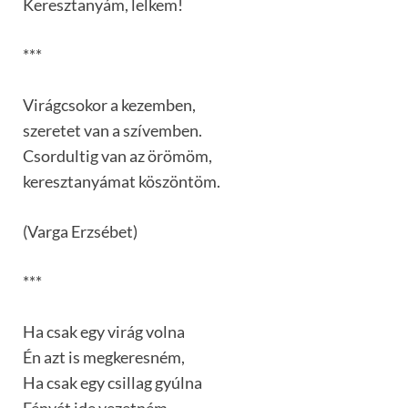
Keresztanyám, lelkem!
***
Virágcsokor a kezemben,
szeretet van a szívemben.
Csordultig van az örömöm,
keresztanyámat köszöntöm.
(Varga Erzsébet)
***
Ha csak egy virág volna
Én azt is megkeresném,
Ha csak egy csillag gyúlna
Fényét ide vezetném.