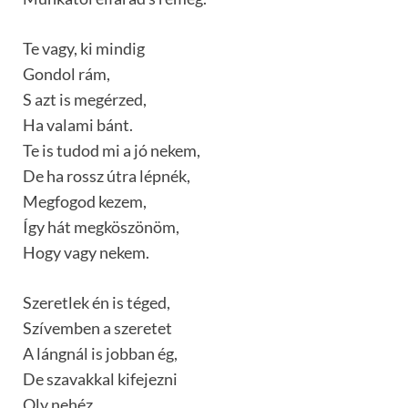
Te vagy, ki mindig
Gondol rám,
S azt is megérzed,
Ha valami bánt.
Te is tudod mi a jó nekem,
De ha rossz útra lépnék,
Megfogod kezem,
Így hát megköszönöm,
Hogy vagy nekem.
Szeretlek én is téged,
Szívemben a szeretet
A lángnál is jobban ég,
De szavakkal kifejezni
Oly nehéz.