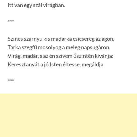
itt van egy szál virágban.
***
Szines szárnyú kis madárka csicsereg az ágon,
Tarka szegfű mosolyog a meleg napsugáron.
Virág, madár, s az én szivem őszintén kivánja:
Keresztanyát a jó Isten éltesse, megáldja.
***