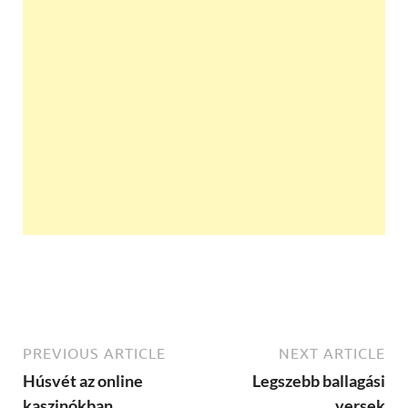
PREVIOUS ARTICLE
NEXT ARTICLE
Húsvét az online
Legszebb ballagási
kaszinókban
versek