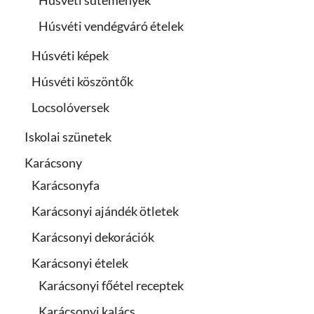
Húsvéti sütemények
Húsvéti vendégváró ételek
Húsvéti képek
Húsvéti köszöntők
Locsolóversek
Iskolai szünetek
Karácsony
Karácsonyfa
Karácsonyi ajándék ötletek
Karácsonyi dekorációk
Karácsonyi ételek
Karácsonyi főétel receptek
Karácsonyi kalács