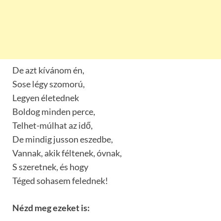
De azt kívánom én,
Sose légy szomorú,
Legyen életednek
Boldog minden perce,
Telhet-múlhat az idő,
De mindig jusson eszedbe,
Vannak, akik féltenek, óvnak,
S szeretnek, és hogy
Téged sohasem felednek!
Nézd meg ezeket is: