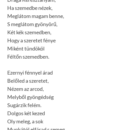
Ha szemedbe nézek,
Meglátom magam benne,
S meglátom gyönyörű,
Két kék szemedben,
Hogy a szeretet fénye
Miként tündököl
Féltőn szemedben.
Ezernyi fénnyel árad
Belőled a szeretet,
Nézem az arcod,
Melyből gyöngédség
Sugárzik felém.
Dolgos két kezed
Oly meleg, a sok
Munkától elfárad s remeg.