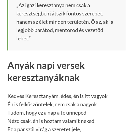
„Az igazi keresztanya nem csak a
keresztségben játszik fontos szerepet,
hanem az élet minden területén. Ő az, aki a
legjobb barátod, mentorod és vezetőd
lehet.”
Anyák napi versek
keresztanyáknak
Kedves Keresztanyám, édes, én is itt vagyok,
Én is felköszöntelek, nem csak a nagyok.
Tudom, hogy ez a nap a te ünneped,
Nézd csak, én is hoztam valamit neked.
Ez a pár szál virág a szeretet jele,