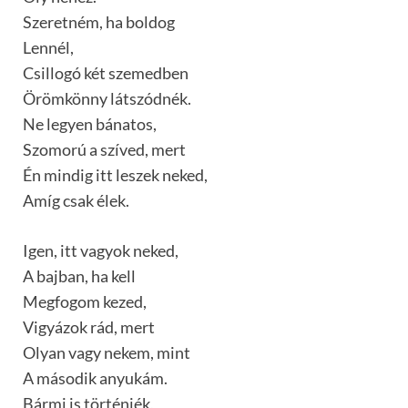
Szeretném, ha boldog
Lennél,
Csillogó két szemedben
Örömkönny látszódnék.
Ne legyen bánatos,
Szomorú a szíved, mert
Én mindig itt leszek neked,
Amíg csak élek.
Igen, itt vagyok neked,
A bajban, ha kell
Megfogom kezed,
Vigyázok rád, mert
Olyan vagy nekem, mint
A második anyukám.
Bármi is történjék,