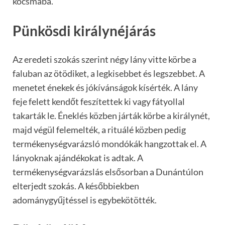
kocsmába.
Pünkösdi királynéjárás
Az eredeti szokás szerint négy lány vitte körbe a
faluban az ötödiket, a legkisebbet és legszebbet. A
menetet énekek és jókívánságok kísérték. A lány
feje felett kendőt feszítettek ki vagy fátyollal
takarták le. Éneklés közben járták körbe a királynét,
majd végül felemelték, a rituálé közben pedig
termékenységvarázsló mondókák hangzottak el. A
lányoknak ajándékokat is adtak. A
termékenységvarázslás elsősorban a Dunántúlon
elterjedt szokás. A későbbiekben
adománygyűjtéssel is egybekötötték.