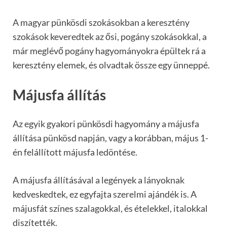
A magyar pünkösdi szokásokban a keresztény
szokások keveredtek az ősi, pogány szokásokkal, a
már meglévő pogány hagyományokra épültek rá a
keresztény elemek, és olvadtak össze egy ünneppé.
Májusfa állítás
Az egyik gyakori pünkösdi hagyomány a májusfa
állítása pünkösd napján, vagy a korábban, május 1-
én felállított májusfa ledöntése.
A májusfa állításával a legények a lányoknak
kedveskedtek, ez egyfajta szerelmi ajándék is. A
májusfát színes szalagokkal, és ételekkel, italokkal
diszítették.