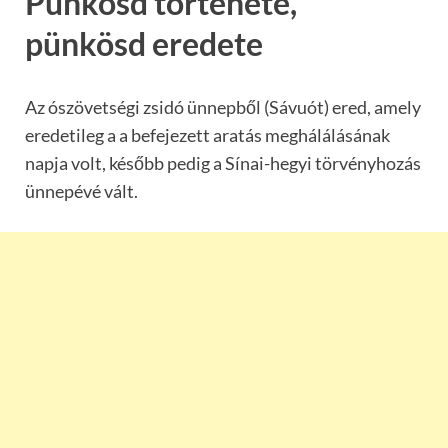
Pünkösd története,
pünkösd eredete
Az ószövetségi zsidó ünnepből (Sávuót) ered, amely
eredetileg a a befejezett aratás meghálálásának
napja volt, később pedig a Sínai-hegyi törvényhozás
ünnepévé vált.