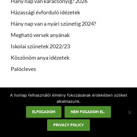
Hány nap van karácsonyig? 2026
Házassági évforduló idézetek
Hány nap van a nyári szünetig 2024?
Megható versek anyának
Iskolai szünetek 2022/23
Köszönöm anya idézetek
Palócleves
A honlap felhasználói élmény fokozásának érdekében sütiket
alkalmazunk.
ELFOGADOM
NEM FOGADOM EL.
LEGÚJABB CIKKEK
PRIVACY POLICY