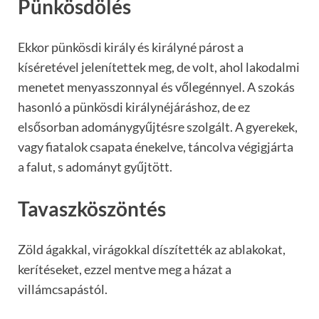
Pünkösdölés
Ekkor pünkösdi király és királyné párost a
kíséretével jelenítettek meg, de volt, ahol lakodalmi
menetet menyasszonnyal és vőlegénnyel. A szokás
hasonló a pünkösdi királynéjáráshoz, de ez
elsősorban adománygyűjtésre szolgált. A gyerekek,
vagy fiatalok csapata énekelve, táncolva végigjárta
a falut, s adományt gyűjtött.
Tavaszköszöntés
Zöld ágakkal, virágokkal díszítették az ablakokat,
kerítéseket, ezzel mentve meg a házat a
villámcsapástól.