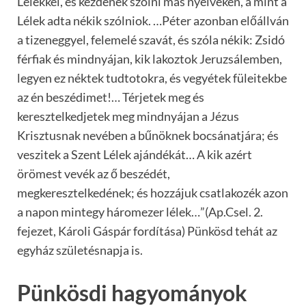
Lélekkel, és kezdének szólni más nyelveken, a mint a
Lélek adta nékik szólniok. …Péter azonban előállván
a tizeneggyel, felemelé szavát, és szóla nékik: Zsidó
férfiak és mindnyájan, kik lakoztok Jeruzsálemben,
legyen ez néktek tudtotokra, és vegyétek füleitekbe
az én beszédimet!… Térjetek meg és
keresztelkedjetek meg mindnyájan a Jézus
Krisztusnak nevében a bűnöknek bocsánatjára; és
veszitek a Szent Lélek ajándékát… A kik azért
örömest vevék az ő beszédét,
megkeresztelkedének; és hozzájuk csatlakozék azon
a napon mintegy háromezer lélek…”(Ap.Csel. 2.
fejezet, Károli Gáspár fordítása) Pünkösd tehát az
egyház születésnapja is.
Pünkösdi hagyományok