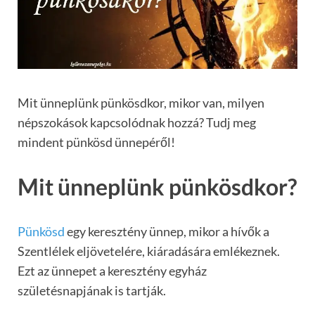
Mit ünneplünk pünkösdkor, mikor van, milyen
népszokások kapcsolódnak hozzá? Tudj meg
mindent pünkösd ünnepéről!
Mit ünneplünk pünkösdkor?
Pünkösd
egy keresztény ünnep, mikor a hívők a
Szentlélek eljövetelére, kiáradására emlékeznek.
Ezt az ünnepet a keresztény egyház
születésnapjának is tartják.