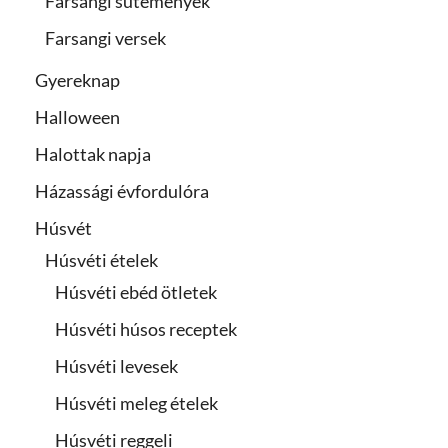
Farsangi sütemények
Farsangi versek
Gyereknap
Halloween
Halottak napja
Házassági évfordulóra
Húsvét
Húsvéti ételek
Húsvéti ebéd ötletek
Húsvéti húsos receptek
Húsvéti levesek
Húsvéti meleg ételek
Húsvéti reggeli