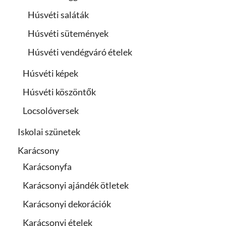
Húsvéti saláták
Húsvéti sütemények
Húsvéti vendégváró ételek
Húsvéti képek
Húsvéti köszöntők
Locsolóversek
Iskolai szünetek
Karácsony
Karácsonyfa
Karácsonyi ajándék ötletek
Karácsonyi dekorációk
Karácsonyi ételek