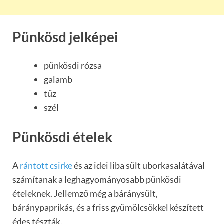
Pünkösd jelképei
pünkösdi rózsa
galamb
tűz
szél
Pünkösdi ételek
A
rántott csirke
és az idei liba sült uborkasalátával
számítanak a leghagyományosabb pünkösdi
ételeknek. Jellemző még a báránysült,
báránypaprikás, és a friss gyümölcsökkel készített
édes tészták.