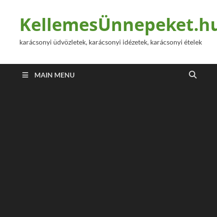
KellemesÜnnepeket.h
karácsonyi üdvözletek, karácsonyi idézetek, karácsonyi ételek
MAIN MENU