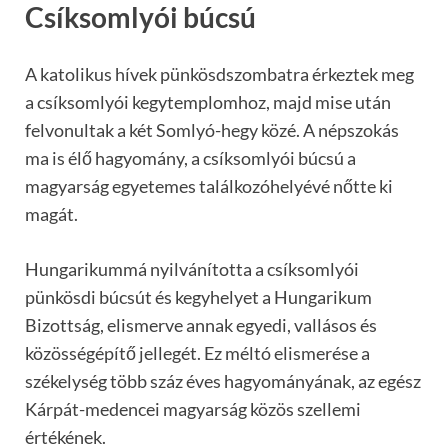
Csíksomlyói búcsú
A katolikus hívek pünkösdszombatra érkeztek meg
a csíksomlyói kegytemplomhoz, majd mise után
felvonultak a két Somlyó-hegy közé. A népszokás
ma is élő hagyomány, a csíksomlyói búcsú a
magyarság egyetemes találkozóhelyévé nőtte ki
magát.
Hungarikummá nyilvánította a csíksomlyói
pünkösdi búcsút és kegyhelyet a Hungarikum
Bizottság, elismerve annak egyedi, vallásos és
közösségépítő jellegét. Ez méltó elismerése a
székelység több száz éves hagyományának, az egész
Kárpát-medencei magyarság közös szellemi
értékének.