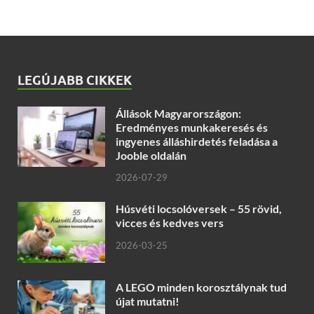
LEGÚJABB CIKKEK
Állások Magyarországon:
Eredményes munkakeresés és
ingyenes álláshirdetés feladása a
Jooble oldalán
2026-07-29
Húsvéti locsolóversek – 55 rövid,
vicces és kedves vers
2026-03-25
A LEGO minden korosztálynak tud
újat mutatni!