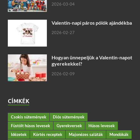
2026-03-04
Valentin-napi páros pólók ajándékba
2026-02-27
Hogyan ünnepeljük a Valentin-napot
gyerekekkel?
2026-02-09
CÍMKÉK
Csokis sütemények
Diós sütemények
Füstölt húsos levesek
Gyerekversek
Húsos levesek
Idézetek
Körtés receptek
Majonézes saláták
Mondókák