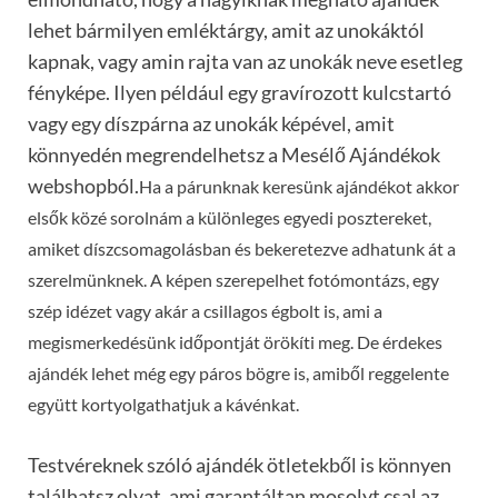
lehet bármilyen emléktárgy, amit az unokáktól
kapnak, vagy amin rajta van az unokák neve esetleg
fényképe. Ilyen például egy gravírozott kulcstartó
vagy egy díszpárna az unokák képével, amit
könnyedén megrendelhetsz a Mesélő Ajándékok
webshopból.
Ha a párunknak keresünk ajándékot akkor
elsők közé sorolnám a különleges egyedi posztereket,
amiket díszcsomagolásban és bekeretezve adhatunk át a
szerelmünknek. A képen szerepelhet fotómontázs, egy
szép idézet vagy akár a csillagos égbolt is, ami a
megismerkedésünk időpontját örökíti meg. De érdekes
ajándék lehet még egy páros bögre is, amiből reggelente
együtt kortyolgathatjuk a kávénkat.
Testvéreknek szóló ajándék ötletekből is könnyen
találhatsz olyat, ami garantáltan mosolyt csal az