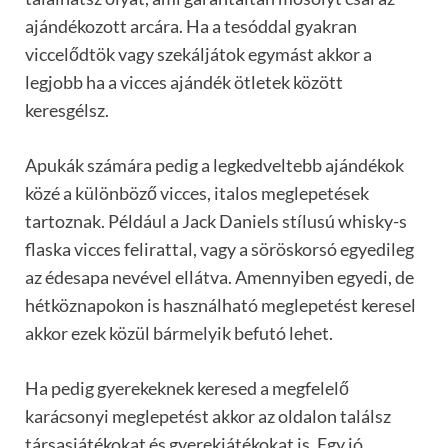
ajándékozott arcára. Ha a tesóddal gyakran
viccelődtök vagy szekáljátok egymást akkor a
legjobb ha a vicces ajándék ötletek között
keresgélsz.
Apukák számára pedig a legkedveltebb ajándékok
közé a különböző vicces, italos meglepetések
tartoznak. Például a Jack Daniels stílusú whisky-s
flaska vicces felirattal, vagy a söröskorsó egyedileg
az édesapa nevével ellátva. Amennyiben egyedi, de
hétköznapokon is használható meglepetést keresel
akkor ezek közül bármelyik befutó lehet.
Ha pedig gyerekeknek keresed a megfelelő
karácsonyi meglepetést akkor az oldalon találsz
társasjátékokat és gyerekjátékokat is. Egy jó