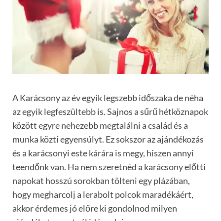
A Karácsony az év egyik legszebb időszaka de néha
az egyik legfeszültebb is. Sajnos a sűrű hétköznapok
között egyre nehezebb megtalálni a család és a
munka közti egyensúlyt. Ez sokszor az ajándékozás
és a karácsonyi este kárára is megy, hiszen annyi
teendőnk van. Ha nem szeretnéd a karácsony előtti
napokat hosszú sorokban tölteni egy plázában,
hogy megharcolj a lerabolt polcok maradékáért,
akkor érdemes jó előre ki gondolnod milyen