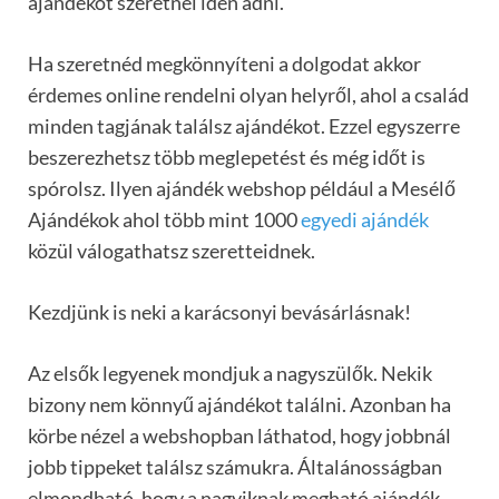
ajándékot szeretnél idén adni.
Ha szeretnéd megkönnyíteni a dolgodat akkor
érdemes online rendelni olyan helyről, ahol a család
minden tagjának találsz ajándékot. Ezzel egyszerre
beszerezhetsz több meglepetést és még időt is
spórolsz. Ilyen ajándék webshop például a Mesélő
Ajándékok ahol több mint 1000
egyedi ajándék
közül válogathatsz szeretteidnek.
Kezdjünk is neki a karácsonyi bevásárlásnak!
Az elsők legyenek mondjuk a nagyszülők. Nekik
bizony nem könnyű ajándékot találni. Azonban ha
körbe nézel a webshopban láthatod, hogy jobbnál
jobb tippeket találsz számukra. Általánosságban
elmondható, hogy a nagyiknak megható ajándék