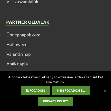
Visszaszámlálók
PARTNER OLDALAK
Ünnepnapok.com
Halloween
Valentin nap
Apák napja
Nőnap
A honlap felhasználói élmény fokozásának érdekében sütiket
alkalmazunk.
Ballagás
ELFOGADOM
NEM FOGADOM EL.
Idézetek képekkel
PRIVACY POLICY
Muszaj.com