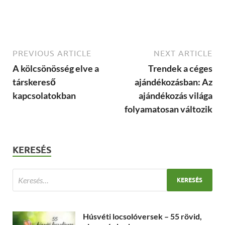
PREVIOUS ARTICLE
NEXT ARTICLE
A kölcsönösség elve a
Trendek a céges
társkereső
ajándékozásban: Az
kapcsolatokban
ajándékozás világa
folyamatosan változik
KERESÉS
Húsvéti locsolóversek – 55 rövid,