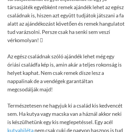
társasjáték egyébként remek ajándék lehet az egész
családnak is, hiszen azt együtt tudjátok játszani a fa
alatt az ajándékozást követően és remek hangulatot
tud varázsolni. Persze csak ha senki sem veszi
vérkomolyan! 
Az egész családnak szóló ajándék lehet még egy
óriási családfa kép is, amin akár a teljes rokonság is
helyet kaphat. Nem csak remek dísze lesz a
nappalinak de a vendégek garantáltan
megcsodálják majd!
Természetesen ne hagyjuk ki a család kis kedvencét
sem. Ha kutya vagy macska van a háznál akkor neki
is készülhetünk egy kis meglepetéssel. Egy acél
kutyabiléta
nem csak cuki de nagyon hasznos is tud