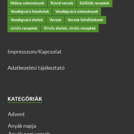
Mákos sütemények
Rövid versek
Sütőtök receptek
Vendégváró húsételek
Vendégváró sütemények
Vendégváró ételek
Versek
Versek felnőtteknek
virslis receptek
Virslis ételek, virslis receptek
Impresszum/Kapcsolat
Adatkezelési tájékoztató
KATEGÓRIÁK
Advent
Anyák napja
Anyák napi versek