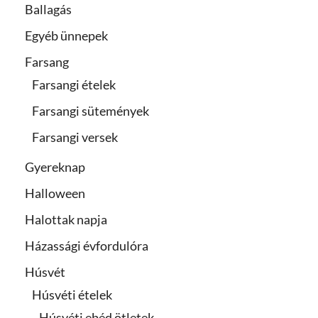
Ballagás
Egyéb ünnepek
Farsang
Farsangi ételek
Farsangi sütemények
Farsangi versek
Gyereknap
Halloween
Halottak napja
Házassági évfordulóra
Húsvét
Húsvéti ételek
Húsvéti ebéd ötletek