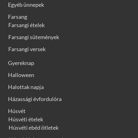
Egyéb ünnepek
Farsang
Farsangi ételek
Farsangi sütemények
Farsangi versek
Gyereknap
Halloween
Halottak napja
Házassági évfordulóra
Húsvét
Húsvéti ételek
Húsvéti ebéd ötletek