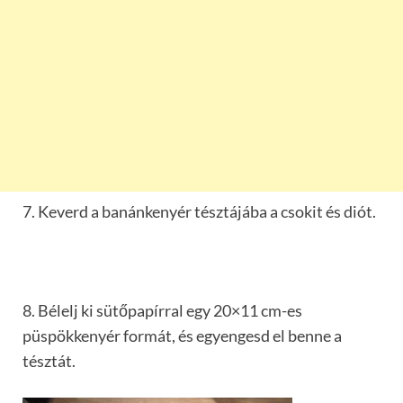
7. Keverd a banánkenyér tésztájába a csokit és diót.
8. Bélelj ki sütőpapírral egy 20×11 cm-es
püspökkenyér formát, és egyengesd el benne a
tésztát.