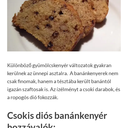
Különböző gyümölcskenyér változatok gyakran
kerülnek az ünnepi asztalra. A banánkenyerek nem
csak finomak, hanem a tésztába került banántól
igazán szaftosak is. Az ízélményt a csoki darabok, és
a ropogós dió fokozzák.
Csokis diós banánkenyér
hozzávalók: