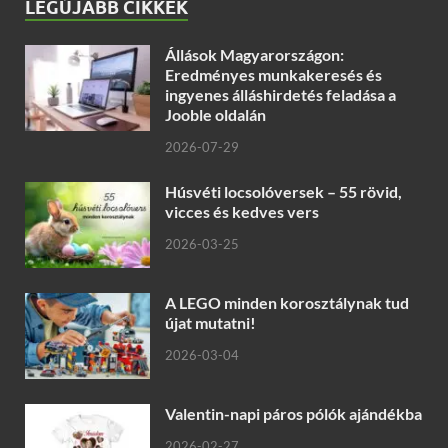
LEGÚJABB CIKKEK
Állások Magyarországon:
Eredményes munkakeresés és
ingyenes álláshirdetés feladása a
Jooble oldalán
2026-07-29
Húsvéti locsolóversek – 55 rövid,
vicces és kedves vers
2026-03-25
A LEGO minden korosztálynak tud
újat mutatni!
2026-03-04
Valentin-napi páros pólók ajándékba
2026-02-27