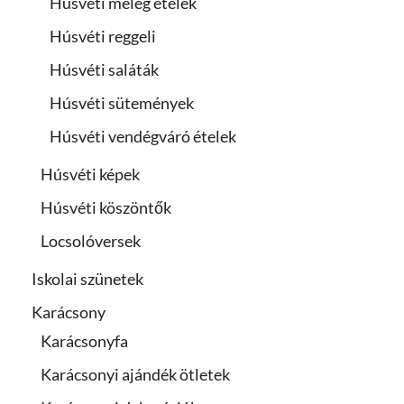
Húsvéti meleg ételek
Húsvéti reggeli
Húsvéti saláták
Húsvéti sütemények
Húsvéti vendégváró ételek
Húsvéti képek
Húsvéti köszöntők
Locsolóversek
Iskolai szünetek
Karácsony
Karácsonyfa
Karácsonyi ajándék ötletek