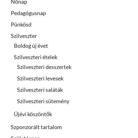
Nőnap
Pedagógusnap
Pünkösd
Szilveszter
Boldog új évet
Szilveszteri ételek
Szilveszteri desszertek
Szilveszteri levesek
Szilveszteri saláták
Szilveszteri sütemény
Újévi köszöntők
Szponzorált tartalom