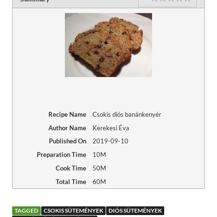
Recipe Name
Csokis diós banánkenyér
Author Name
Kerekesi Éva
Published On
2019-09-10
Preparation Time
10M
Cook Time
50M
Total Time
60M
TAGGED
CSOKIS SÜTEMÉNYEK
DIÓS SÜTEMÉNYEK