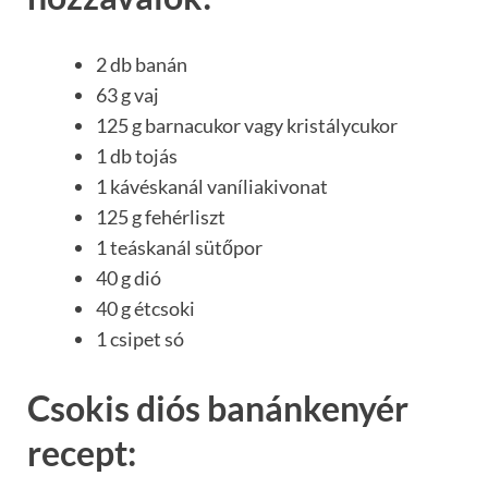
2 db banán
63 g vaj
125 g barnacukor vagy kristálycukor
1 db tojás
1 kávéskanál vaníliakivonat
125 g fehérliszt
1 teáskanál sütőpor
40 g dió
40 g étcsoki
1 csipet só
Csokis diós banánkenyér
recept: