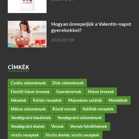
Hogyan ünnepeljük a Valentin-napot
gyerekekkel?
2026-02-09
CÍMKÉK
Csokis sütemények
Diós sütemények
Füstölt húsos levesek
Gyerekversek
Húsos levesek
Idézetek
Körtés receptek
Majonézes saláták
Mondókák
Mákos sütemények
Rövid versek
Sütőtök receptek
Vendégváró húsételek
Vendégváró sütemények
Vendégváró ételek
Versek
Versek felnőtteknek
virslis receptek
Virslis ételek, virslis receptek