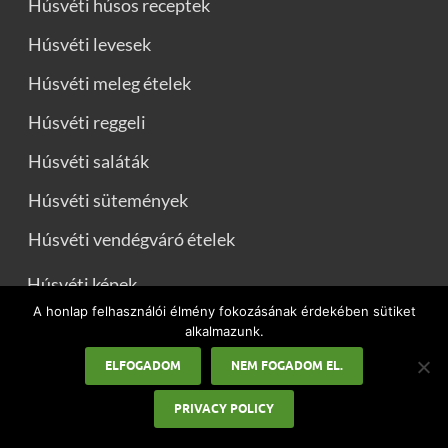
Húsvéti húsos receptek
Húsvéti levesek
Húsvéti meleg ételek
Húsvéti reggeli
Húsvéti saláták
Húsvéti sütemények
Húsvéti vendégváró ételek
Húsvéti képek
A honlap felhasználói élmény fokozásának érdekében sütiket
Húsvéti köszöntők
alkalmazunk.
Locsolóversek
ELFOGADOM
NEM FOGADOM EL.
Iskolai szünetek
PRIVACY POLICY
Karácsony