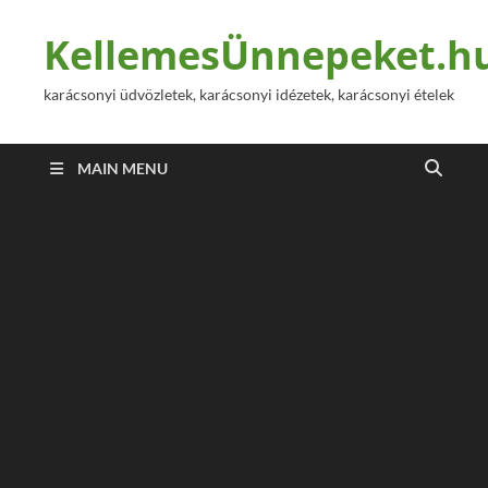
KellemesÜnnepeket.h
karácsonyi üdvözletek, karácsonyi idézetek, karácsonyi ételek
MAIN MENU