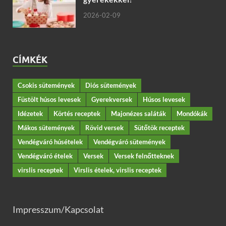
2026-02-09
CÍMKÉK
Csokis sütemények
Diós sütemények
Füstölt húsos levesek
Gyerekversek
Húsos levesek
Idézetek
Körtés receptek
Majonézes saláták
Mondókák
Mákos sütemények
Rövid versek
Sütőtök receptek
Vendégváró húsételek
Vendégváró sütemények
Vendégváró ételek
Versek
Versek felnőtteknek
virslis receptek
Virslis ételek, virslis receptek
Impresszum/Kapcsolat