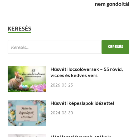
nem gondoltál
KERESÉS
Húsvéti locsolóversek – 55 rövid,
vicces és kedves vers
2026-03-25
Húsvéti képeslapok idézettel
2024-03-30
Népi locsolóversek, székely