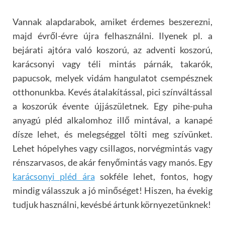
Vannak alapdarabok, amiket érdemes beszerezni,
majd évről-évre újra felhasználni. Ilyenek pl. a
bejárati ajtóra való koszorú, az adventi koszorú,
karácsonyi vagy téli mintás párnák, takarók,
papucsok, melyek vidám hangulatot csempésznek
otthonunkba. Kevés átalakítással, pici színváltással
a koszorúk évente újjászületnek. Egy pihe-puha
anyagú pléd alkalomhoz illő mintával, a kanapé
dísze lehet, és melegséggel tölti meg szívünket.
Lehet hópelyhes vagy csillagos, norvégmintás vagy
rénszarvasos, de akár fenyőmintás vagy manós. Egy
karácsonyi pléd ára
sokféle lehet, fontos, hogy
mindig válasszuk a jó minőséget! Hiszen, ha évekig
tudjuk használni, kevésbé ártunk környezetünknek!