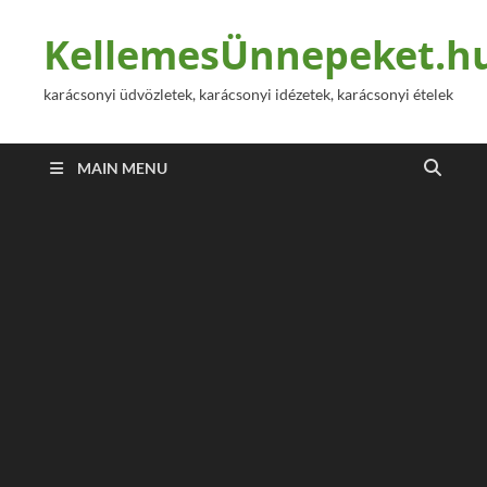
KellemesÜnnepeket.h
karácsonyi üdvözletek, karácsonyi idézetek, karácsonyi ételek
MAIN MENU