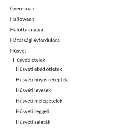
Gyereknap
Halloween
Halottak napja
Házassági évfordulóra
Húsvét
Húsvéti ételek
Húsvéti ebéd ötletek
Húsvéti húsos receptek
Húsvéti levesek
Húsvéti meleg ételek
Húsvéti reggeli
Húsvéti saláták