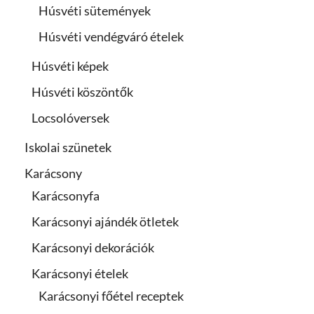
Húsvéti sütemények
Húsvéti vendégváró ételek
Húsvéti képek
Húsvéti köszöntők
Locsolóversek
Iskolai szünetek
Karácsony
Karácsonyfa
Karácsonyi ajándék ötletek
Karácsonyi dekorációk
Karácsonyi ételek
Karácsonyi főétel receptek