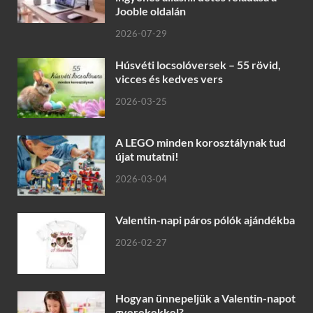
Jooble oldalán
2026-07-29
Húsvéti locsolóversek – 55 rövid,
vicces és kedves vers
2026-03-25
A LEGO minden korosztálynak tud
újat mutatni!
2026-03-04
Valentin-napi páros pólók ajándékba
2026-02-27
Hogyan ünnepeljük a Valentin-napot
gyerekekkel?