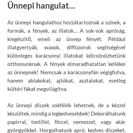
Ünnepi hangulat…
Az ünnepi hangulathoz hozzátartoznak a színek, a
formák, a fények, az illatok… A sok-sok apróság,
kiegészítő, emeli az ünnep fényét. Például
illatgyertyák, waxok, diffúzorok segítségével
különleges karácsonyi illatokat kölcsönözhetünk
otthonunknak. A fények elmaradhatatlan kellékei
az ünnepnek! Nemcsak a karácsonyfán végigfutva,
hanem ablakokat, ajtókat, asztalokat, esetleg
kültéri fákat megvilágítva.
Az ünnepi díszek sokfélék lehetnek, de a kézzel
készültek, mindig a legkedvesebbek! Dekorálhatunk
papírral, textillel, filccel, nemezzel, vagy akár
gyöngyökkel. Horgolhatunk apró, kedves díszeket,