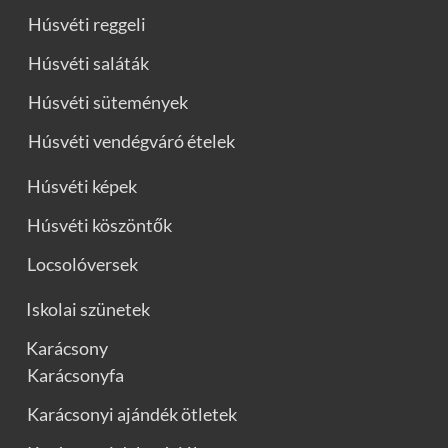
Húsvéti reggeli
Húsvéti saláták
Húsvéti sütemények
Húsvéti vendégváró ételek
Húsvéti képek
Húsvéti köszöntők
Locsolóversek
Iskolai szünetek
Karácsony
Karácsonyfa
Karácsonyi ajándék ötletek