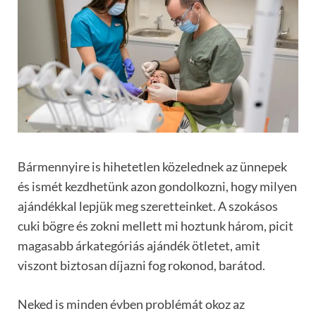
Bármennyire is hihetetlen közelednek az ünnepek
és ismét kezdhetünk azon gondolkozni, hogy milyen
ajándékkal lepjük meg szeretteinket. A szokásos
cuki bögre és zokni mellett mi hoztunk három, picit
magasabb árkategóriás ajándék ötletet, amit
viszont biztosan díjazni fog rokonod, barátod.
Neked is minden évben problémát okoz az