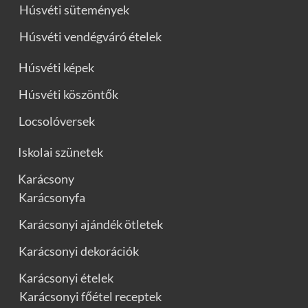
Húsvéti sütemények
Húsvéti vendégváró ételek
Húsvéti képek
Húsvéti köszöntők
Locsolóversek
Iskolai szünetek
Karácsony
Karácsonyfa
Karácsonyi ajándék ötletek
Karácsonyi dekorációk
Karácsonyi ételek
Karácsonyi főétel receptek