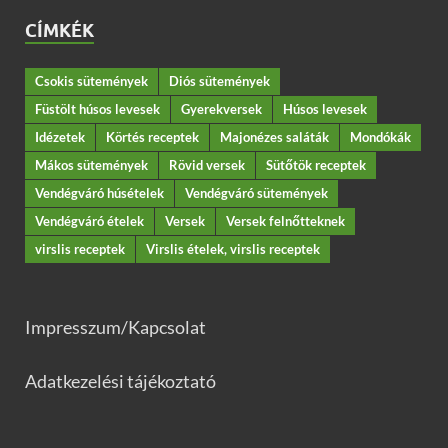
CÍMKÉK
Csokis sütemények
Diós sütemények
Füstölt húsos levesek
Gyerekversek
Húsos levesek
Idézetek
Körtés receptek
Majonézes saláták
Mondókák
Mákos sütemények
Rövid versek
Sütőtök receptek
Vendégváró húsételek
Vendégváró sütemények
Vendégváró ételek
Versek
Versek felnőtteknek
virslis receptek
Virslis ételek, virslis receptek
Impresszum/Kapcsolat
Adatkezelési tájékoztató