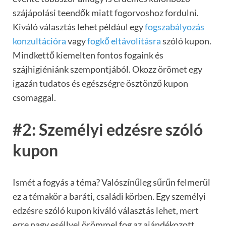
szájápolási teendők miatt fogorvoshoz fordulni.
Kiváló választás lehet például egy
fogszabályozás
konzultációra
vagy
fogkő eltávolításra
szóló kupon.
Mindkettő kiemelten fontos fogaink és
szájhigiéniánk szempontjából. Okozz örömet egy
igazán tudatos és egészségre ösztönző kupon
csomaggal.
#2: Személyi edzésre szóló
kupon
Ismét a fogyás a téma? Valószínűleg sűrűn felmerül
ez a témakör a baráti, családi körben. Egy személyi
edzésre szóló kupon kiváló választás lehet, mert
erre nagy eséllyel örömmel fog az ajándékozott