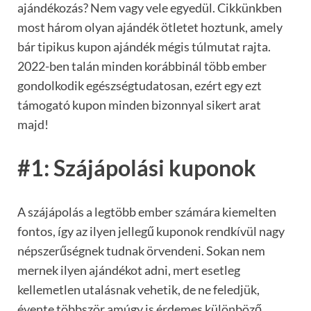
ajándékozás? Nem vagy vele egyedül. Cikkünkben
most három olyan ajándék ötletet hoztunk, amely
bár tipikus kupon ajándék mégis túlmutat rajta.
2022-ben talán minden korábbinál több ember
gondolkodik egészségtudatosan, ezért egy ezt
támogató kupon minden bizonnyal sikert arat
majd!
#1: Szájápolási kuponok
A szájápolás a legtöbb ember számára kiemelten
fontos, így az ilyen jellegű kuponok rendkívül nagy
népszerűségnek tudnak örvendeni. Sokan nem
mernek ilyen ajándékot adni, mert esetleg
kellemetlen utalásnak vehetik, de ne feledjük,
évente többször amúgy is érdemes különböző