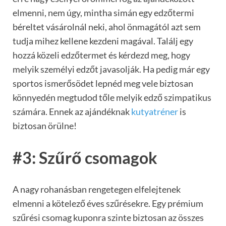
elmenni, nem úgy, mintha simán egy edzőtermi
béreltet vásárolnál neki, ahol önmagától azt sem
tudja mihez kellene kezdeni magával. Találj egy
hozzá közeli edzőtermet és kérdezd meg, hogy
melyik személyi edzőt javasolják. Ha pedig már egy
sportos ismerősödet lepnéd meg vele biztosan
könnyedén megtudod tőle melyik edző szimpatikus
számára. Ennek az ajándéknak
kutyatréner
is
biztosan örülne!
#3: Szűrő csomagok
A nagy rohanásban rengetegen elfelejtenek
elmenni a kötelező éves szűrésekre. Egy prémium
szűrési csomag kuponra szinte biztosan az összes