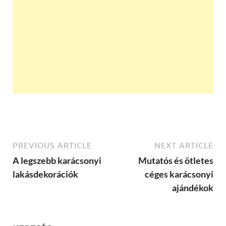
PREVIOUS ARTICLE
NEXT ARTICLE
A legszebb karácsonyi
Mutatós és ötletes
lakásdekorációk
céges karácsonyi
ajándékok