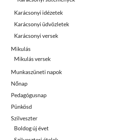
Karácsonyi idézetek
Karácsonyi üdvözletek
Karácsonyi versek
Mikulás
Mikulás versek
Munkaszüneti napok
Nőnap
Pedagógusnap
Pünkösd
Szilveszter
Boldog új évet
Szilveszteri ételek