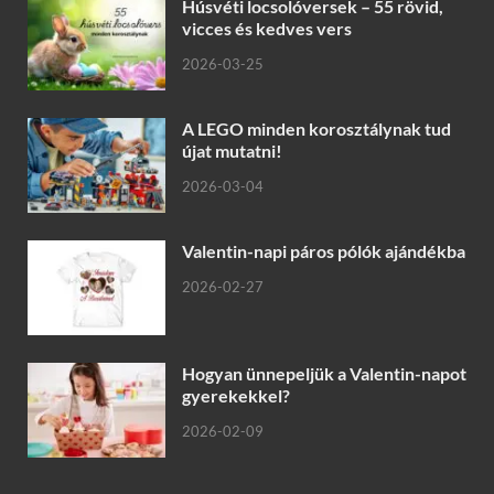
Húsvéti locsolóversek – 55 rövid,
vicces és kedves vers
2026-03-25
A LEGO minden korosztálynak tud
újat mutatni!
2026-03-04
Valentin-napi páros pólók ajándékba
2026-02-27
Hogyan ünnepeljük a Valentin-napot
gyerekekkel?
2026-02-09