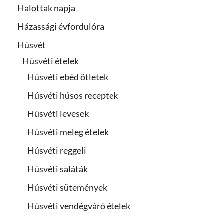
Halottak napja
Házassági évfordulóra
Húsvét
Húsvéti ételek
Húsvéti ebéd ötletek
Húsvéti húsos receptek
Húsvéti levesek
Húsvéti meleg ételek
Húsvéti reggeli
Húsvéti saláták
Húsvéti sütemények
Húsvéti vendégváró ételek