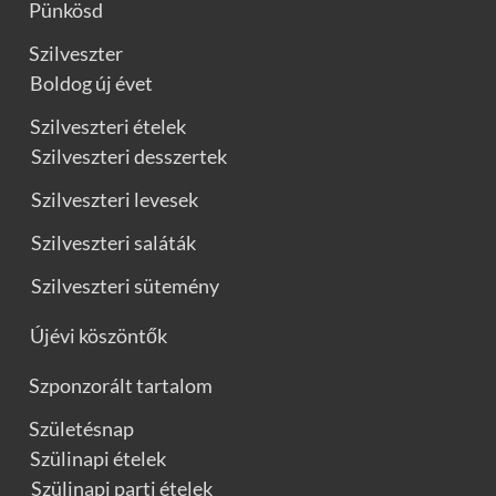
Pünkösd
Szilveszter
Boldog új évet
Szilveszteri ételek
Szilveszteri desszertek
Szilveszteri levesek
Szilveszteri saláták
Szilveszteri sütemény
Újévi köszöntők
Szponzorált tartalom
Születésnap
Szülinapi ételek
Szülinapi parti ételek