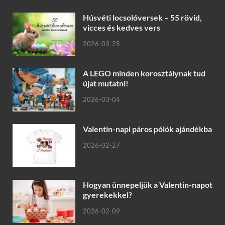
Húsvéti locsolóversek – 55 rövid,
vicces és kedves vers
2026-03-25
A LEGO minden korosztálynak tud
újat mutatni!
2026-03-04
Valentin-napi páros pólók ajándékba
2026-02-27
Hogyan ünnepeljük a Valentin-napot
gyerekekkel?
2026-02-09