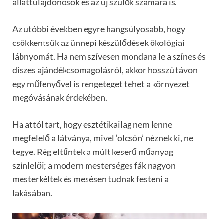
állattulajdonosok és az új szülők számára is.
Az utóbbi években egyre hangsúlyosabb, hogy
csökkentsük az ünnepi készülődések ökológiai
lábnyomát. Ha nem szívesen mondana le a színes és
díszes ajándékcsomagolásról, akkor hosszú távon
egy műfenyővel is rengeteget tehet a környezet
megóvásának érdekében.
Ha attól tart, hogy esztétikailag nem lenne
megfelelő a látványa, mivel ‘olcsón’ néznek ki, ne
tegye. Rég eltűntek a múlt keserű műanyag
színlelői; a modern mesterséges fák nagyon
mesterkéltek és mesésen tudnak festeni a
lakásában.