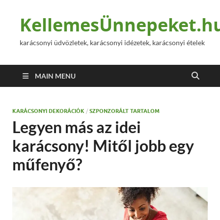
KellemesÜnnepeket.h
karácsonyi üdvözletek, karácsonyi idézetek, karácsonyi ételek
MAIN MENU
KARÁCSONYI DEKORÁCIÓK
/
SZPONZORÁLT TARTALOM
Legyen más az idei
karácsony! Mitől jobb egy
műfenyő?