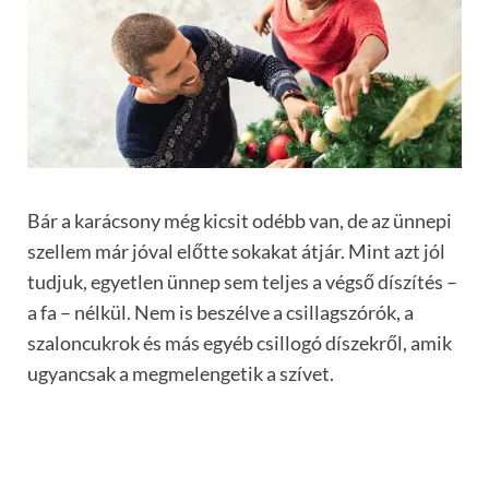
Bár a karácsony még kicsit odébb van, de az ünnepi
szellem már jóval előtte sokakat átjár. Mint azt jól
tudjuk, egyetlen ünnep sem teljes a végső díszítés –
a fa – nélkül. Nem is beszélve a csillagszórók, a
szaloncukrok és más egyéb csillogó díszekről, amik
ugyancsak a megmelengetik a szívet.