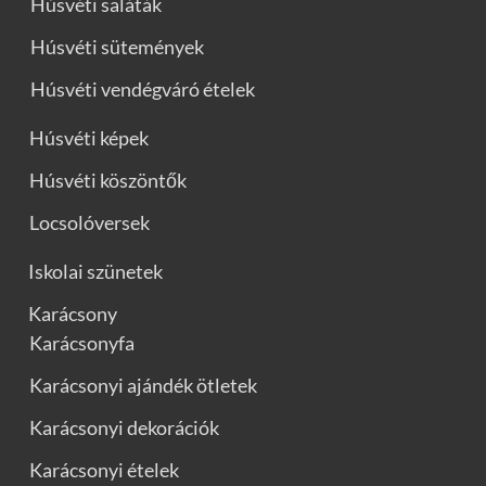
Húsvéti saláták
Húsvéti sütemények
Húsvéti vendégváró ételek
Húsvéti képek
Húsvéti köszöntők
Locsolóversek
Iskolai szünetek
Karácsony
Karácsonyfa
Karácsonyi ajándék ötletek
Karácsonyi dekorációk
Karácsonyi ételek