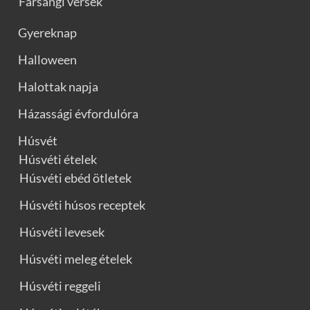
Farsangi versek
Gyereknap
Halloween
Halottak napja
Házassági évfordulóra
Húsvét
Húsvéti ételek
Húsvéti ebéd ötletek
Húsvéti húsos receptek
Húsvéti levesek
Húsvéti meleg ételek
Húsvéti reggeli