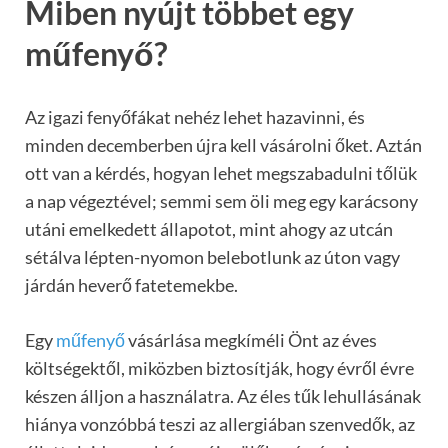
Miben nyújt többet egy
műfenyő?
Az igazi fenyőfákat nehéz lehet hazavinni, és
minden decemberben újra kell vásárolni őket. Aztán
ott van a kérdés, hogyan lehet megszabadulni tőlük
a nap végeztével; semmi sem öli meg egy karácsony
utáni emelkedett állapotot, mint ahogy az utcán
sétálva lépten-nyomon belebotlunk az úton vagy
járdán heverő fatetemekbe.
Egy
műfenyő
vásárlása megkíméli Önt az éves
költségektől, miközben biztosítják, hogy évről évre
készen álljon a használatra. Az éles tűk lehullásának
hiánya vonzóbbá teszi az allergiában szenvedők, az