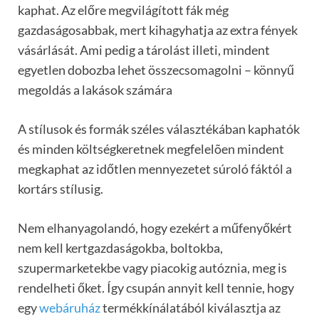
kaphat. Az előre megvilágított fák még
gazdaságosabbak, mert kihagyhatja az extra fények
vásárlását. Ami pedig a tárolást illeti, mindent
egyetlen dobozba lehet összecsomagolni – könnyű
megoldás a lakások számára
A stílusok és formák széles választékában kaphatók
és minden költségkeretnek megfelelõen mindent
megkaphat az időtlen mennyezetet súroló fáktól a
kortárs stílusig.
Nem elhanyagolandó, hogy ezekért a műfenyőkért
nem kell kertgazdaságokba, boltokba,
szupermarketekbe vagy piacokig autóznia, meg is
rendelheti őket. Így csupán annyit kell tennie, hogy
egy
webáruház
termékkínálatából kiválasztja az