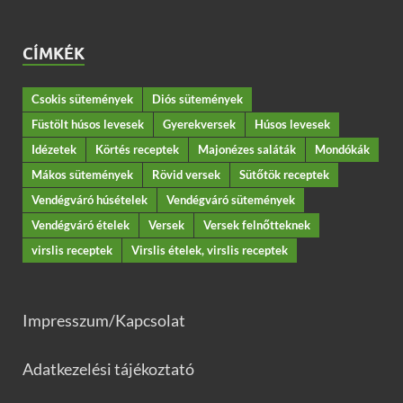
CÍMKÉK
Csokis sütemények
Diós sütemények
Füstölt húsos levesek
Gyerekversek
Húsos levesek
Idézetek
Körtés receptek
Majonézes saláták
Mondókák
Mákos sütemények
Rövid versek
Sütőtök receptek
Vendégváró húsételek
Vendégváró sütemények
Vendégváró ételek
Versek
Versek felnőtteknek
virslis receptek
Virslis ételek, virslis receptek
Impresszum/Kapcsolat
Adatkezelési tájékoztató