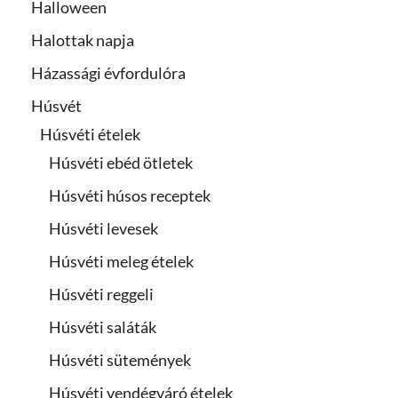
Halloween
Halottak napja
Házassági évfordulóra
Húsvét
Húsvéti ételek
Húsvéti ebéd ötletek
Húsvéti húsos receptek
Húsvéti levesek
Húsvéti meleg ételek
Húsvéti reggeli
Húsvéti saláták
Húsvéti sütemények
Húsvéti vendégváró ételek