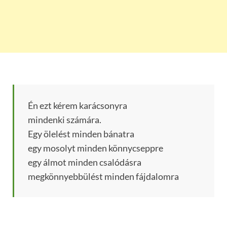
Én ezt kérem karácsonyra
mindenki számára.
Egy ölelést minden bánatra
egy mosolyt minden könnycseppre
egy álmot minden csalódásra
megkönnyebbülést minden fájdalomra