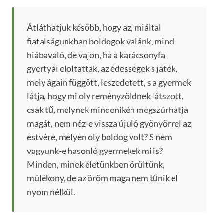
Átláthatjuk később, hogy az, miáltal
fiatalságunkban boldogok valánk, mind
hiábavaló, de vajon, ha a karácsonyfa
gyertyái eloltattak, az édességek s játék,
mely ágain függött, leszedetett, s a gyermek
látja, hogy mi oly reményzöldnek látszott,
csak tű, melynek mindenikén megszúrhatja
magát, nem néz-e vissza újuló gyönyörrel az
estvére, melyen oly boldog volt? S nem
vagyunk-e hasonló gyermekek mi is?
Minden, minek életünkben örültünk,
múlékony, de az öröm maga nem tűnik el
nyom nélkül.