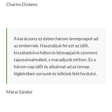
Charles Dickens
A karácsony ez évben három ünnepnapot ad
az embernek. Használjuk fel ezt az időt,
kiszabadulva háborús köznapjaink szomorú
taposómalmából, s maradjunk otthon. Ez a
három nap időt és alkalmat ad az ünnep
légkörében sorsunk és lelkünk felé fordulni.
Márai Sándor