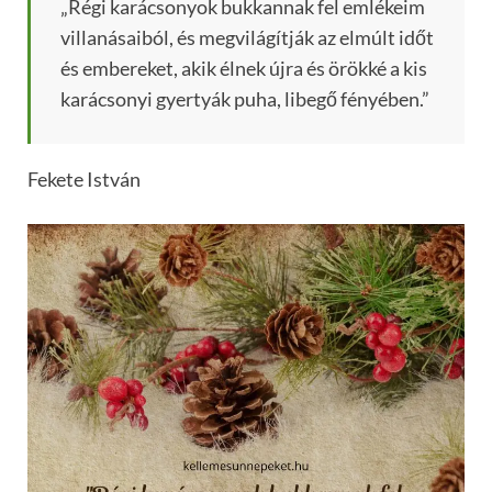
„Régi karácsonyok bukkannak fel emlékeim
villanásaiból, és megvilágítják az elmúlt időt
és embereket, akik élnek újra és örökké a kis
karácsonyi gyertyák puha, libegő fényében.”
Fekete István