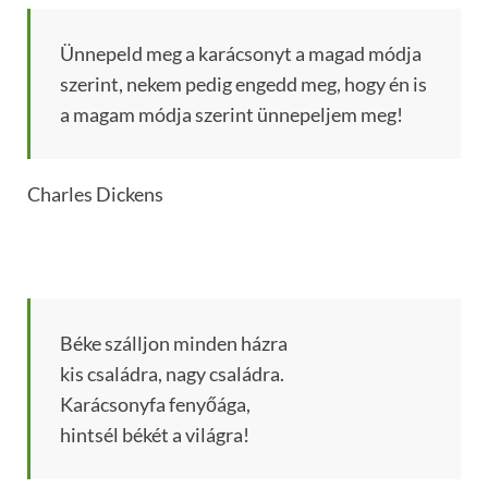
Ünnepeld meg a karácsonyt a magad módja
szerint, nekem pedig engedd meg, hogy én is
a magam módja szerint ünnepeljem meg!
Charles Dickens
Béke szálljon minden házra
kis családra, nagy családra.
Karácsonyfa fenyőága,
hintsél békét a világra!