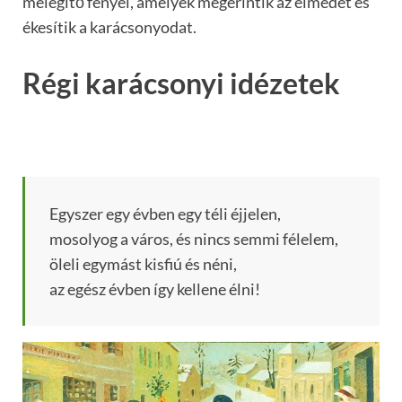
melegítő fényei, amelyek megérintik az elmédet és
ékesítik a karácsonyodat.
Régi karácsonyi idézetek
Egyszer egy évben egy téli éjjelen,
mosolyog a város, és nincs semmi félelem,
öleli egymást kisfiú és néni,
az egész évben így kellene élni!