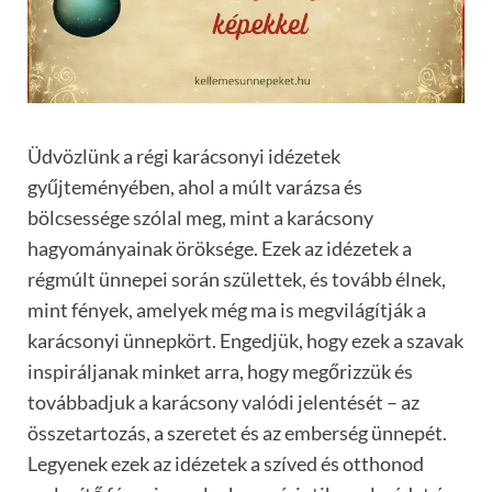
Üdvözlünk a régi karácsonyi idézetek
gyűjteményében, ahol a múlt varázsa és
bölcsessége szólal meg, mint a karácsony
hagyományainak öröksége. Ezek az idézetek a
régmúlt ünnepei során születtek, és tovább élnek,
mint fények, amelyek még ma is megvilágítják a
karácsonyi ünnepkört. Engedjük, hogy ezek a szavak
inspiráljanak minket arra, hogy megőrizzük és
továbbadjuk a karácsony valódi jelentését – az
összetartozás, a szeretet és az emberség ünnepét.
Legyenek ezek az idézetek a szíved és otthonod