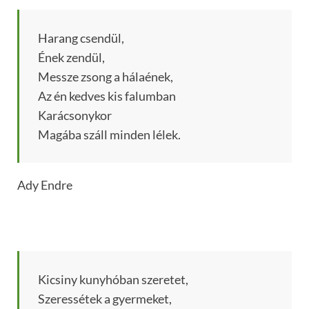
Harang csendül,
Ének zendül,
Messze zsong a hálaének,
Az én kedves kis falumban
Karácsonykor
Magába száll minden lélek.
Ady Endre
Kicsiny kunyhóban szeretet,
Szeressétek a gyermeket,