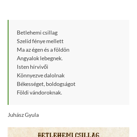
Betlehemi csillag
Szelíd fénye mellett
Ma az égen és a földön
Angyalok lebegnek.
Isten hírvivői
Könnyezve dalolnak
Békességet, boldogságot
Földi vándoroknak.
Juhász Gyula