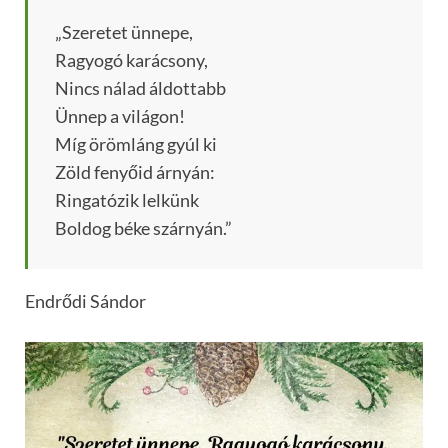
„Szeretet ünnepe,
Ragyogó karácsony,
Nincs nálad áldottabb
Ünnep a világon!
Míg örömláng gyúl ki
Zöld fenyőid árnyán:
Ringatózik lelkünk
Boldog béke szárnyán.”
Endrődi Sándor