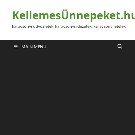
KellemesÜnnepeket.h
karácsonyi üdvözletek, karácsonyi idézetek, karácsonyi ételek
MAIN MENU