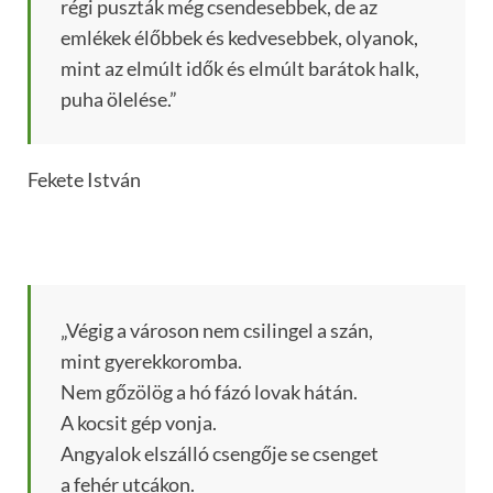
régi puszták még csendesebbek, de az
emlékek élőbbek és kedvesebbek, olyanok,
mint az elmúlt idők és elmúlt barátok halk,
puha ölelése.”
Fekete István
„Végig a városon nem csilingel a szán,
mint gyerekkoromba.
Nem gőzölög a hó fázó lovak hátán.
A kocsit gép vonja.
Angyalok elszálló csengője se csenget
a fehér utcákon.