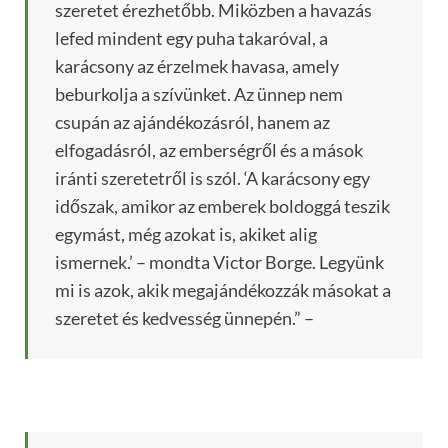
szeretet érezhetőbb. Miközben a havazás
lefed mindent egy puha takaróval, a
karácsony az érzelmek havasa, amely
beburkolja a szívünket. Az ünnep nem
csupán az ajándékozásról, hanem az
elfogadásról, az emberségről és a mások
iránti szeretetről is szól. ‘A karácsony egy
időszak, amikor az emberek boldoggá teszik
egymást, még azokat is, akiket alig
ismernek.’ – mondta Victor Borge. Legyünk
mi is azok, akik megajándékozzák másokat a
szeretet és kedvesség ünnepén.” –