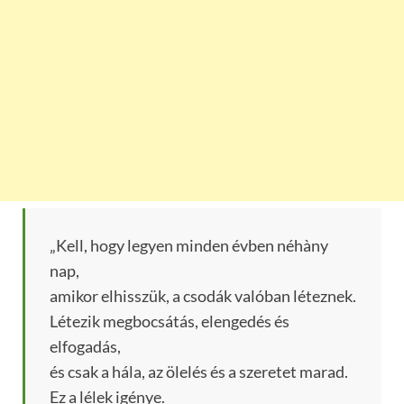
„Kell, hogy legyen minden évben néhàny
nap,
amikor elhisszük, a csodák valóban léteznek.
Létezik megbocsátás, elengedés és
elfogadás,
és csak a hála, az ölelés és a szeretet marad.
Ez a lélek igénye.