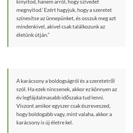
kinyitod, hanem arról, hogy szívedet
megnyitod.’ Ezért hagyjuk, hogy a szeretet
színesítse az ünnepünket, és osszuk meg azt
mindenkivel, akivel csak találkozunk az
életünk útján.”
A karácsony a boldogságról és a szeretetről
szól. Ha ezek nincsenek, akkor ez könnyen az
év legfájdalmasabb időszaka tud lenni.
Viszont amikor egyszer csak észreveszed,
hogy boldogabb vagy, mint valaha, akkor a
karácsony is új életre kel.