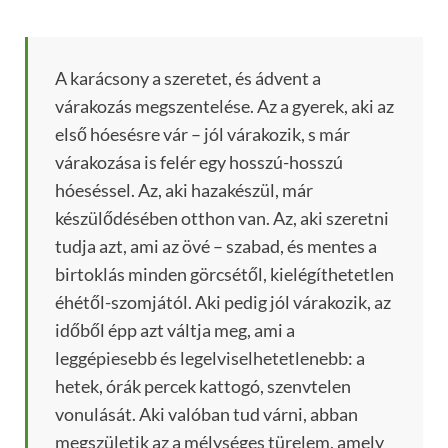
A karácsony a szeretet, és ádvent a
várakozás megszentelése. Az a gyerek, aki az
első hóesésre vár – jól várakozik, s már
várakozása is felér egy hosszú-hosszú
hóeséssel. Az, aki hazakészül, már
készülődésében otthon van. Az, aki szeretni
tudja azt, ami az övé – szabad, és mentes a
birtoklás minden görcsétől, kielégíthetetlen
éhétől-szomjától. Aki pedig jól várakozik, az
időből épp azt váltja meg, ami a
leggépiesebb és legelviselhetetlenebb: a
hetek, órák percek kattogó, szenvtelen
vonulását. Aki valóban tud várni, abban
megszületik az a mélységes türelem, amely