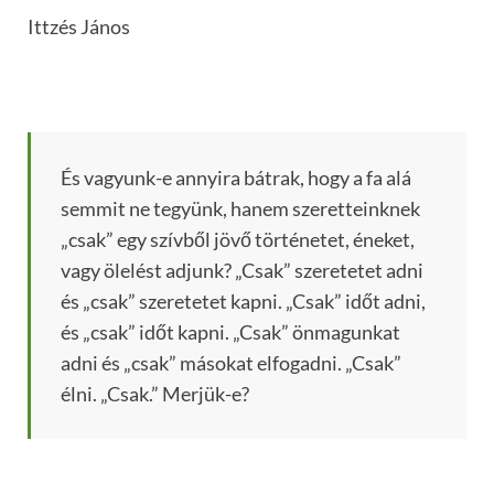
Ittzés János
És vagyunk-e annyira bátrak, hogy a fa alá
semmit ne tegyünk, hanem szeretteinknek
„csak” egy szívből jövő történetet, éneket,
vagy ölelést adjunk? „Csak” szeretetet adni
és „csak” szeretetet kapni. „Csak” időt adni,
és „csak” időt kapni. „Csak” önmagunkat
adni és „csak” másokat elfogadni. „Csak”
élni. „Csak.” Merjük-e?