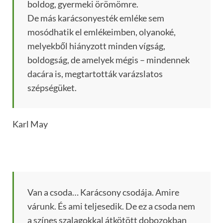
boldog, gyermeki örömömre.
De más karácsonyesték emléke sem
mosódhatik el emlékeimben, olyanoké,
melyekből hiányzott minden vígság,
boldogság, de amelyek mégis – mindennek
dacára is, megtartották varázslatos
szépségüket.
Karl May
Van a csoda… Karácsony csodája. Amire
várunk. És ami teljesedik. De ez a csoda nem
a színes szalagokkal átkötött dobozokban