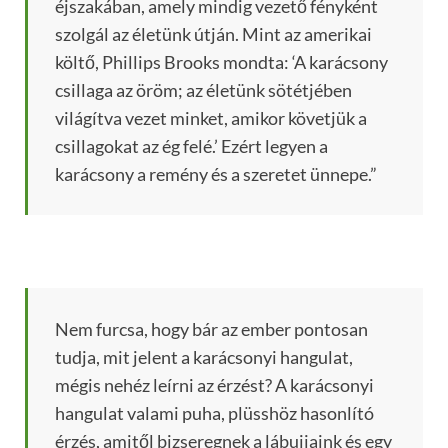
éjszakában, amely mindig vezető fényként
szolgál az életünk útján. Mint az amerikai
költő, Phillips Brooks mondta: ‘A karácsony
csillaga az öröm; az életünk sötétjében
világítva vezet minket, amikor követjük a
csillagokat az ég felé.’ Ezért legyen a
karácsony a remény és a szeretet ünnepe.”
Nem furcsa, hogy bár az ember pontosan
tudja, mit jelent a karácsonyi hangulat,
mégis nehéz leírni az érzést? A karácsonyi
hangulat valami puha, plüsshöz hasonlító
érzés, amitől bizseregnek a lábujjaink és egy