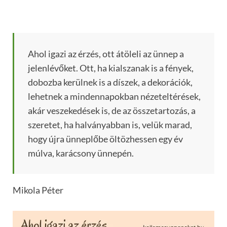
Ahol igazi az érzés, ott átöleli az ünnep a
jelenlévőket. Ott, ha kialszanak is a fények,
dobozba kerülnek is a díszek, a dekorációk,
lehetnek a mindennapokban nézeteltérések,
akár veszekedések is, de az összetartozás, a
szeretet, ha halványabban is, velük marad,
hogy újra ünneplőbe öltözhessen egy év
múlva, karácsony ünnepén.
Mikola Péter