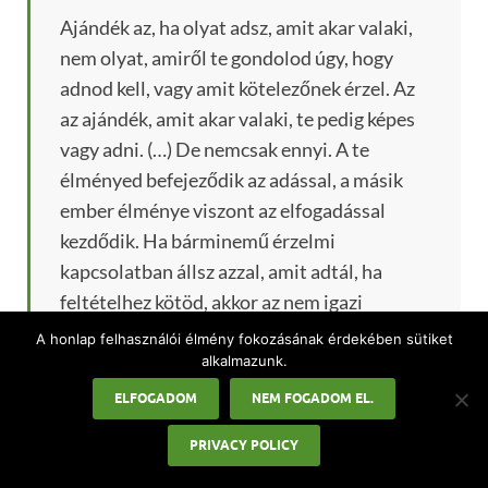
Ajándék az, ha olyat adsz, amit akar valaki,
nem olyat, amiről te gondolod úgy, hogy
adnod kell, vagy amit kötelezőnek érzel. Az
az ajándék, amit akar valaki, te pedig képes
vagy adni. (…) De nemcsak ennyi. A te
élményed befejeződik az adással, a másik
ember élménye viszont az elfogadással
kezdődik. Ha bárminemű érzelmi
kapcsolatban állsz azzal, amit adtál, ha
feltételhez kötöd, akkor az nem igazi
ajándék. Az ajándék azé, aki kapja, és ő azt
A honlap felhasználói élmény fokozásának érdekében sütiket
teheti vele, amit akar.
alkalmazunk.
ELFOGADOM
NEM FOGADOM EL.
Marlo Morgan
PRIVACY POLICY