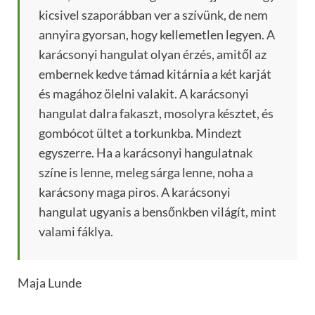
kicsivel szaporábban ver a szívünk, de nem
annyira gyorsan, hogy kellemetlen legyen. A
karácsonyi hangulat olyan érzés, amitől az
embernek kedve támad kitárnia a két karját
és magához ölelni valakit. A karácsonyi
hangulat dalra fakaszt, mosolyra késztet, és
gombócot ültet a torkunkba. Mindezt
egyszerre. Ha a karácsonyi hangulatnak
színe is lenne, meleg sárga lenne, noha a
karácsony maga piros. A karácsonyi
hangulat ugyanis a bensőnkben világít, mint
valami fáklya.
Maja Lunde