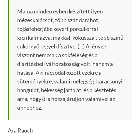
Mama minden évben készített ilyen
mézeskalácsot, több száz darabot,
tojásfehérjébe kevert porcukorral
kicirkalmazva, mákkal, kókusszal, több színű
cukorgyönggyel díszítve. (…) A lényeg
viszont nemcsak a sokféleség és a
díszítésbeli változatosság volt, hanem a
hatása. Aki rácsodálkozott ezekre a
süteményekre, valami melegség, karácsonyi
hangulat, békesség járta át, és a késztetés
arra, hogy ő is hozzájáruljon valamivel az
ünnephez.
Ara Rauch