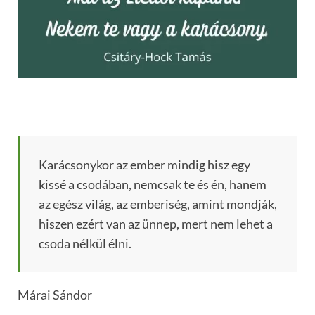
Karácsonykor az ember mindig hisz egy
kissé a csodában, nemcsak te és én, hanem
az egész világ, az emberiség, amint mondják,
hiszen ezért van az ünnep, mert nem lehet a
csoda nélkül élni.
Márai Sándor