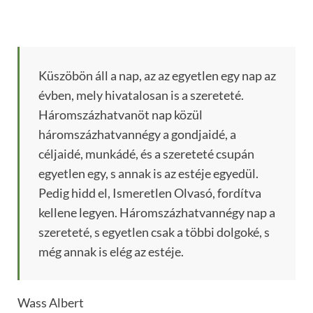
Küszöbön áll a nap, az az egyetlen egy nap az
évben, mely hivatalosan is a szereteté.
Háromszázhatvanöt nap közül
háromszázhatvannégy a gondjaidé, a
céljaidé, munkádé, és a szereteté csupán
egyetlen egy, s annak is az estéje egyedül.
Pedig hidd el, Ismeretlen Olvasó, fordítva
kellene legyen. Háromszázhatvannégy nap a
szereteté, s egyetlen csak a többi dolgoké, s
még annak is elég az estéje.
Wass Albert