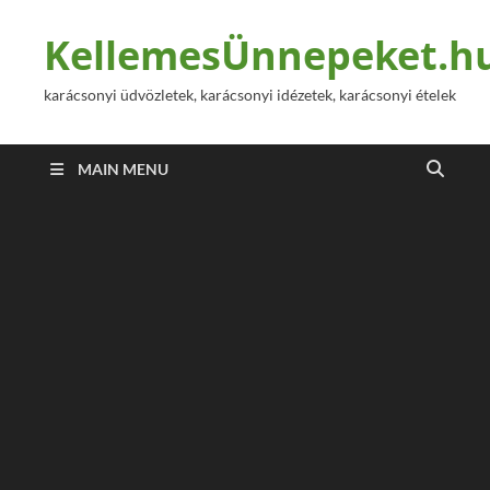
KellemesÜnnepeket.h
karácsonyi üdvözletek, karácsonyi idézetek, karácsonyi ételek
MAIN MENU