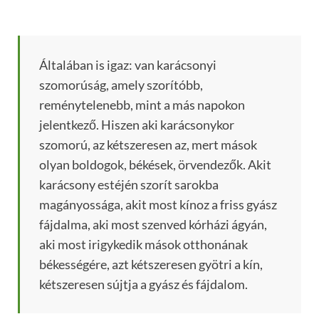
Általában is igaz: van karácsonyi
szomorúság, amely szorítóbb,
reménytelenebb, mint a más napokon
jelentkező. Hiszen aki karácsonykor
szomorú, az kétszeresen az, mert mások
olyan boldogok, békések, örvendezők. Akit
karácsony estéjén szorít sarokba
magányossága, akit most kínoz a friss gyász
fájdalma, aki most szenved kórházi ágyán,
aki most irigykedik mások otthonának
békességére, azt kétszeresen gyötri a kín,
kétszeresen sújtja a gyász és fájdalom.