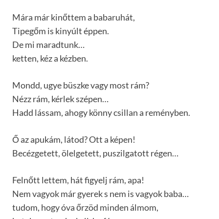
Mára már kinőttem a babaruhát,
Tipegőm is kinyúlt éppen.
De mi maradtunk…
ketten, kéz a kézben.
Mondd, ugye büszke vagy most rám?
Nézz rám, kérlek szépen…
Hadd lássam, ahogy könny csillan a reményben.
Ő az apukám, látod? Ott a képen!
Becézgetett, ölelgetett, puszilgatott régen…
Felnőtt lettem, hát figyelj rám, apa!
Nem vagyok már gyerek s nem is vagyok baba…
tudom, hogy óva őrzöd minden álmom,