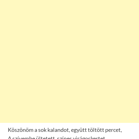
Köszönöm a sok kalandot, együtt töltött percet,
A szívembe ültetett, színes virágoskertet.