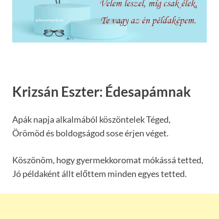
Krizsán Eszter: Édesapámnak
Apák napja alkalmából köszöntelek Téged,
Örömöd és boldogságod sose érjen véget.
Köszönöm, hogy gyermekkoromat mókássá tetted,
Jó példaként állt előttem minden egyes tetted.