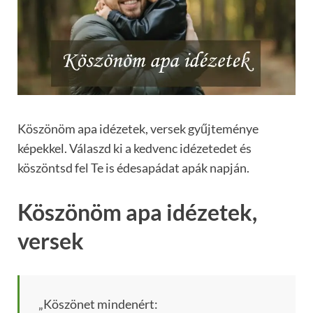
Köszönöm apa idézetek, versek gyűjteménye
képekkel. Válaszd ki a kedvenc idézetedet és
köszöntsd fel Te is édesapádat apák napján.
Köszönöm apa idézetek,
versek
„Köszönet mindenért: