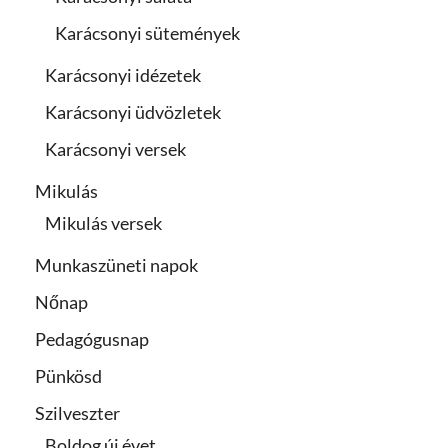
Karácsonyi sütemények
Karácsonyi idézetek
Karácsonyi üdvözletek
Karácsonyi versek
Mikulás
Mikulás versek
Munkaszüneti napok
Nőnap
Pedagógusnap
Pünkösd
Szilveszter
Boldog új évet