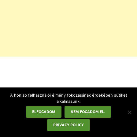
LEGOLVASOTTABB CIKKEK
A honlap felhasználói élmény fokozásának érdekében sütiket
alkalmazunk.
Hány nap van karácsonyig? 2026
ELFOGADOM
NEM FOGADOM EL.
Házassági évforduló idézetek
PRIVACY POLICY
Hány nap van a nyári szünetig 2024?