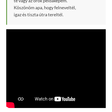
te vagy az örök példaképem.
Köszönöm apa, hogy felneveltél,
igaz és tiszta útra tereltél.