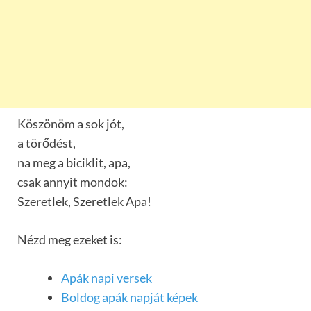
Köszönöm a sok jót,
a törődést,
na meg a biciklit, apa,
csak annyit mondok:
Szeretlek, Szeretlek Apa!
Nézd meg ezeket is:
Apák napi versek
Boldog apák napját képek