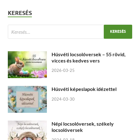
KERESÉS
Húsvéti locsolóversek – 55 rövid,
vicces és kedves vers
2026-03-25
Húsvéti képeslapok idézettel
2024-03-30
Népi locsolóversek, székely
locsolóversek
2024-03-18