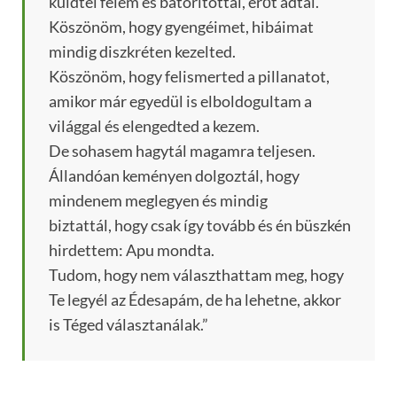
küldtél felém és bátorítottál, erőt adtál.
Köszönöm, hogy gyengéimet, hibáimat
mindig diszkréten kezelted.
Köszönöm, hogy felismerted a pillanatot,
amikor már egyedül is elboldogultam a
világgal és elengedted a kezem.
De sohasem hagytál magamra teljesen.
Állandóan keményen dolgoztál, hogy
mindenem meglegyen és mindig
biztattál, hogy csak így tovább és én büszkén
hirdettem: Apu mondta.
Tudom, hogy nem választhattam meg, hogy
Te legyél az Édesapám, de ha lehetne, akkor
is Téged választanálak.”