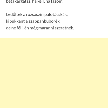
betakargatsz, ha kell, ha fázom.
Ledőltek a rózsaszín palotácskák,
kipukkant a szappanbuborék,
de ne félj, én még maradni szeretnék.