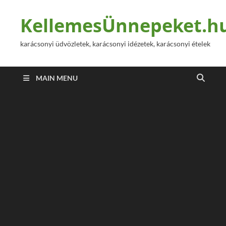
KellemesÜnnepeket.h
karácsonyi üdvözletek, karácsonyi idézetek, karácsonyi ételek
MAIN MENU