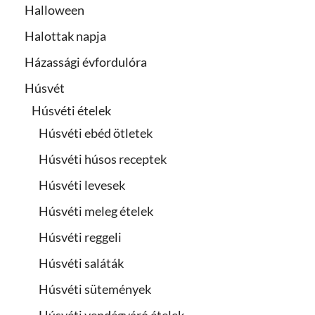
Halloween
Halottak napja
Házassági évfordulóra
Húsvét
Húsvéti ételek
Húsvéti ebéd ötletek
Húsvéti húsos receptek
Húsvéti levesek
Húsvéti meleg ételek
Húsvéti reggeli
Húsvéti saláták
Húsvéti sütemények