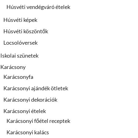
Húsvéti vendégváró ételek
Húsvéti képek
Húsvéti köszöntők
Locsolóversek
Iskolai szünetek
Karácsony
Karácsonyfa
Karácsonyi ajándék ötletek
Karácsonyi dekorációk
Karácsonyi ételek
Karácsonyi főétel receptek
Karácsonyi kalács