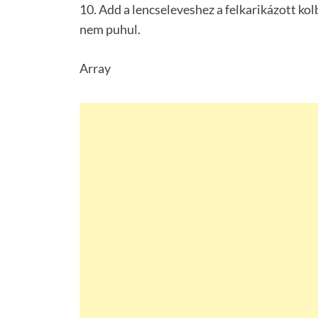
10. Add a lencseleveshez a felkarikázott kol
nem puhul.
Array