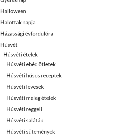
Halloween
Halottak napja
Házassági évfordulóra
Húsvét
Húsvéti ételek
Húsvéti ebéd ötletek
Húsvéti húsos receptek
Húsvéti levesek
Húsvéti meleg ételek
Húsvéti reggeli
Húsvéti saláták
Húsvéti sütemények