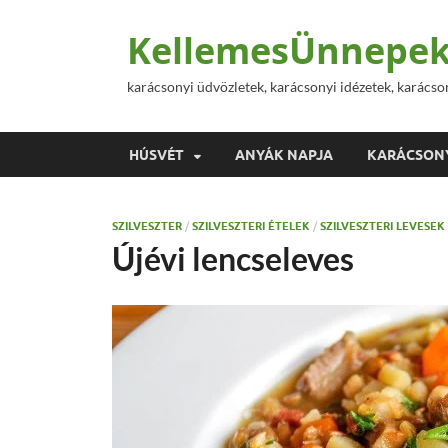
KellemesÜnnepek
karácsonyi üdvözletek, karácsonyi idézetek, karácso
HÚSVÉT
ANYÁK NAPJA
KARÁCSON
SZILVESZTER
/
SZILVESZTERI ÉTELEK
/
SZILVESZTERI LEVESEK
Újévi lencseleves