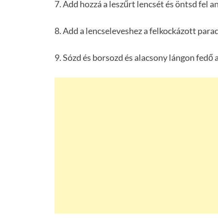
7. Add hozzá a leszűrt lencsét és öntsd fel an
8. Add a lencseleveshez a felkockázott para
9. Sózd és borsozd és alacsony lángon fedő al