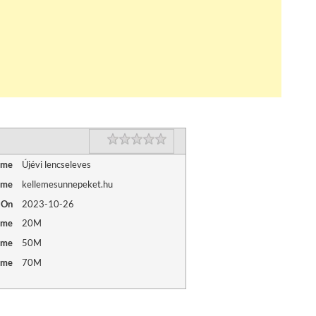
Rating
1 star
2 stars
3 stars
4 stars
5 stars
ame
Újévi lencseleves
ame
kellemesunnepeket.hu
 On
2023-10-26
ime
20M
ime
50M
ime
70M