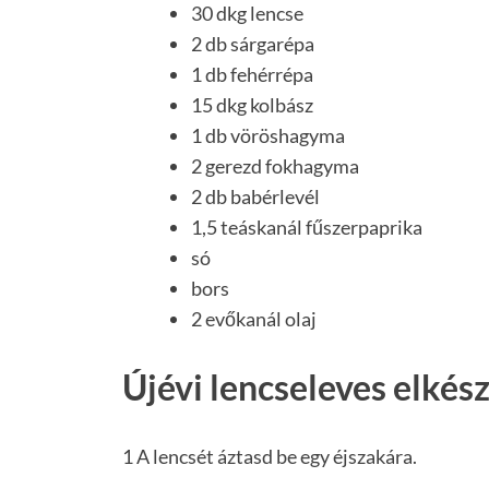
30 dkg lencse
2 db sárgarépa
1 db fehérrépa
15 dkg kolbász
1 db vöröshagyma
2 gerezd fokhagyma
2 db babérlevél
1,5 teáskanál fűszerpaprika
só
bors
2 evőkanál olaj
Újévi lencseleves elkész
1 A lencsét áztasd be egy éjszakára.