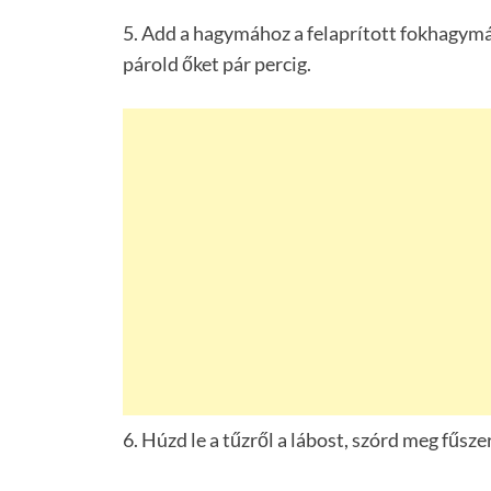
5. Add a hagymához a felaprított fokhagymát
párold őket pár percig.
6. Húzd le a tűzről a lábost, szórd meg fűsze