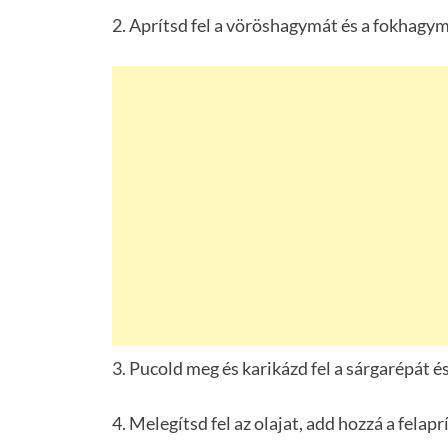
2. Aprítsd fel a vöröshagymát és a fokhagym
3. Pucold meg és karikázd fel a sárgarépát é
4. Melegítsd fel az olajat, add hozzá a fela