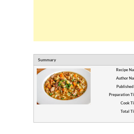
Summary
Recipe N
Author N
Published
Preparation T
Cook T
Total T