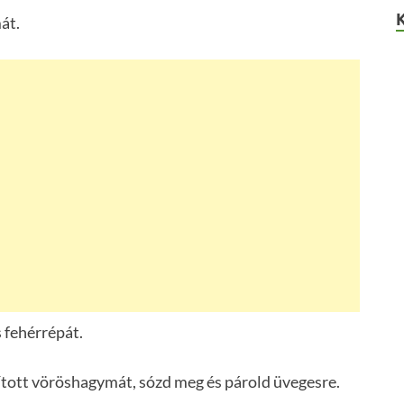
át.
s fehérrépát.
prított vöröshagymát, sózd meg és párold üvegesre.