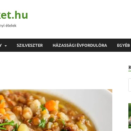
et.hu
nyi ételek
Y
SZILVESZTER
HÁZASSÁGI ÉVFORDULÓRA
EGYÉB