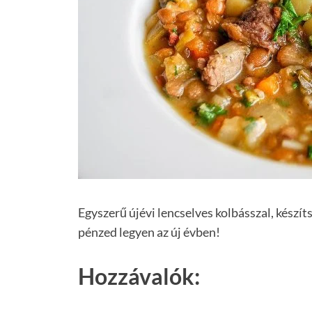
Egyszerű újévi lencselves kolbásszal, készítsd
pénzed legyen az új évben!
Hozzávalók: