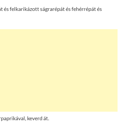
 és felkarikázott ságrarépát és fehérrépát és
rpaprikával, keverd át.