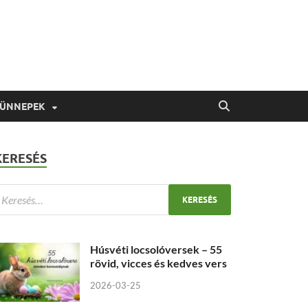
 ÜNNEPEK
KERESÉS
Húsvéti locsolóversek – 55
rövid, vicces és kedves vers
2026-03-25