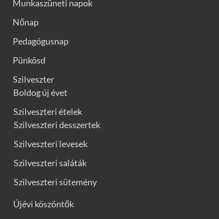
Munkaszüneti napok
Nőnap
Pedagógusnap
Pünkösd
Szilveszter
Boldog új évet
Szilveszteri ételek
Szilveszteri desszertek
Szilveszteri levesek
Szilveszteri saláták
Szilveszteri sütemény
Újévi köszöntők