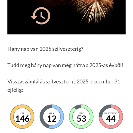
Hány nap van 2025 szilveszterig?
Tudd meg hány nap van még hátra a 2025-as évből!
Visszaszámlálás szilveszterig, 2025. december 31.
éjfélig:
NAP
ÓRA
PERC
MÁSODPERC
146
12
53
43