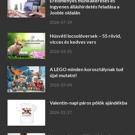
Eredményes munkakeresés és
ingyenes álláshirdetés feladása a
Jooble oldalán
2026-07-29
Húsvéti locsolóversek – 55 rövid,
vicces és kedves vers
2026-03-25
A LEGO minden korosztálynak tud
újat mutatni!
2026-03-04
Valentin-napi páros pólók ajándékba
2026-02-27