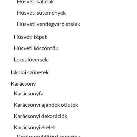
Húsvéti saláták
Húsvéti sütemények
Húsvéti vendégváró ételek
Húsvéti képek
Húsvéti köszöntők
Locsolóversek
Iskolai szünetek
Karácsony
Karácsonyfa
Karácsonyi ajándék ötletek
Karácsonyi dekorációk
Karácsonyi ételek