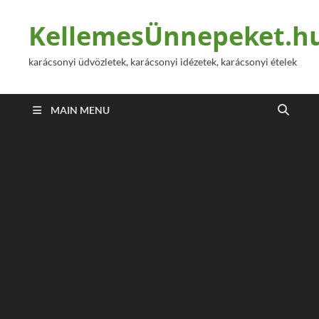
KellemesÜnnepeket.h
karácsonyi üdvözletek, karácsonyi idézetek, karácsonyi ételek
MAIN MENU