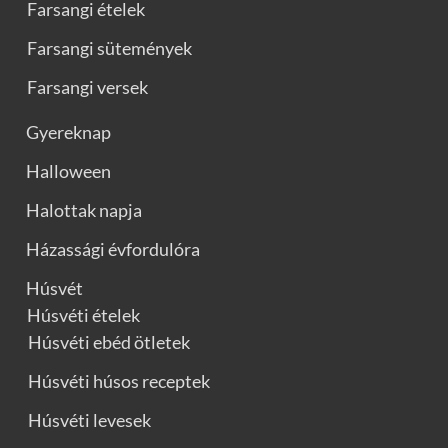
Farsangi ételek
Farsangi sütemények
Farsangi versek
Gyereknap
Halloween
Halottak napja
Házassági évfordulóra
Húsvét
Húsvéti ételek
Húsvéti ebéd ötletek
Húsvéti húsos receptek
Húsvéti levesek