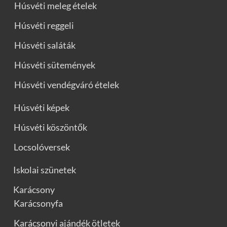
Húsvéti meleg ételek
Húsvéti reggeli
Húsvéti saláták
Húsvéti sütemények
Húsvéti vendégváró ételek
Húsvéti képek
Húsvéti köszöntők
Locsolóversek
Iskolai szünetek
Karácsony
Karácsonyfa
Karácsonyi ajándék ötletek