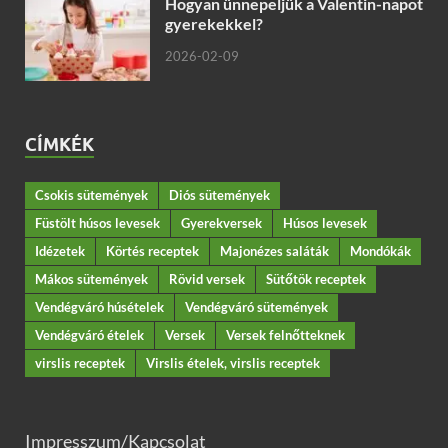
Hogyan ünnepeljük a Valentin-napot
gyerekekkel?
2026-02-09
CÍMKÉK
Csokis sütemények
Diós sütemények
Füstölt húsos levesek
Gyerekversek
Húsos levesek
Idézetek
Körtés receptek
Majonézes saláták
Mondókák
Mákos sütemények
Rövid versek
Sütőtök receptek
Vendégváró húsételek
Vendégváró sütemények
Vendégváró ételek
Versek
Versek felnőtteknek
virslis receptek
Virslis ételek, virslis receptek
Impresszum/Kapcsolat