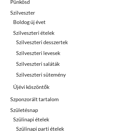
Pünkösd
Szilveszter
Boldog új évet
Szilveszteri ételek
Szilveszteri desszertek
Szilveszteri levesek
Szilveszteri saláták
Szilveszteri sütemény
Újévi köszöntők
Szponzorált tartalom
Születésnap
Szülinapi ételek
Szülinapi parti ételek