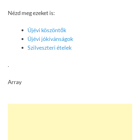
Nézd meg ezeket is:
Újévi köszöntők
Újévi jókívánságok
Szilveszteri ételek
.
Array