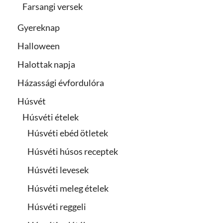
Farsangi versek
Gyereknap
Halloween
Halottak napja
Házassági évfordulóra
Húsvét
Húsvéti ételek
Húsvéti ebéd ötletek
Húsvéti húsos receptek
Húsvéti levesek
Húsvéti meleg ételek
Húsvéti reggeli