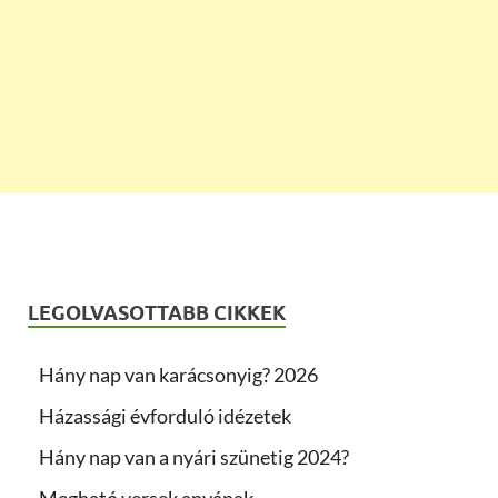
LEGOLVASOTTABB CIKKEK
Hány nap van karácsonyig? 2026
Házassági évforduló idézetek
Hány nap van a nyári szünetig 2024?
Megható versek anyának