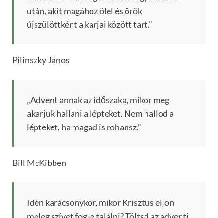
után, akit magához ölel és örök
újszülöttként a karjai között tart.”
Pilinszky János
„Advent annak az időszaka, mikor meg
akarjuk hallani a lépteket. Nem hallod a
lépteket, ha magad is rohansz.”
Bill McKibben
Idén karácsonykor, mikor Krisztus eljön
meleg szívet fog-e találni? Töltsd az adventi