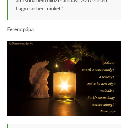
ami soha nem okoz csalódást. Az Úr sosem
hagy cserben minket.”
Ferenc pápa