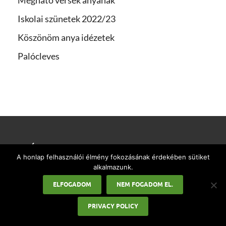
Iskolai szünetek 2022/23
Köszönöm anya idézetek
Palócleves
LEGÚJABB CIKKEK
A honlap felhasználói élmény fokozásának érdekében sütiket
alkalmazunk.
Állások Magyarországon:
Eredményes munkakeresés és
ELFOGADOM
NEM FOGADOM EL.
ingyenes álláshirdetés feladása a
Jooble oldalán
PRIVACY POLICY
2026-07-29