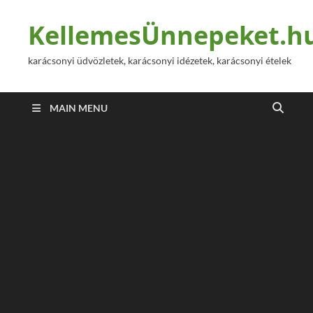
KellemesÜnnepeket.h
karácsonyi üdvözletek, karácsonyi idézetek, karácsonyi ételek
MAIN MENU