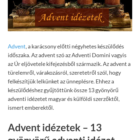
Advent
, a karácsony előtti négyhetes készülődés
időszaka. Az advent szó az Adventi Domini vagyis
az Úr eljövetele kifejezésből származik. Az advent a
türelemről, várakozásról, szeretetről szól, hogy
felkészítjük lelkünket az ünneplésre. Ehhez a
készülődéshez gyűjtöttünk össze 13 gyönyörű
adventi idézetet magyar és külföldi szerzőktől,
ismert emberektől.
Advent idézetek – 13