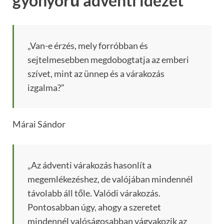
gyönyörű adventi idézet
„Van-e érzés, mely forróbban és
sejtelmesebben megdobogtatja az emberi
szívet, mint az ünnep és a várakozás
izgalma?”
Márai Sándor
„Az ádventi várakozás hasonlít a
megemlékezéshez, de valójában mindennél
távolabb áll tőle. Valódi várakozás.
Pontosabban úgy, ahogy a szeretet
mindennél valóságosabban vágyakozik az