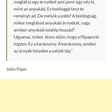
meglátsz egy árnyékot ami pont úgy néz ki,
mint az anyukád. Ez boldoggá tesz és
reményt ad. De melyik a jobb? A boldogság,
mikor meglátod anyukád árnyékát, vagy
amikor anyukád odalép hozzád?
Ugyanaz, mikor Jézus eljön, hogy a főpapunk
legyen. Ez a karácsony. A karácsony, amikor
az árnyék helyébe a valódi lép.”
John Piper