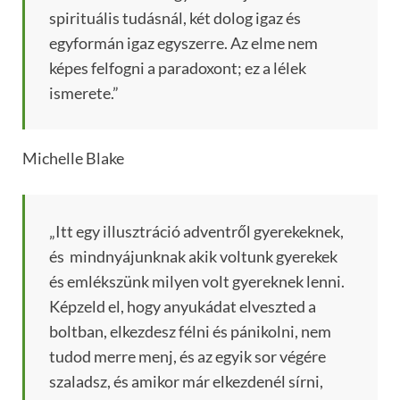
spirituális tudásnál, két dolog igaz és
egyformán igaz egyszerre. Az elme nem
képes felfogni a paradoxont; ez a lélek
ismerete.”
Michelle Blake
„Itt egy illusztráció adventről gyerekeknek,
és mindnyájunknak akik voltunk gyerekek
és emlékszünk milyen volt gyereknek lenni.
Képzeld el, hogy anyukádat elveszted a
boltban, elkezdesz félni és pánikolni, nem
tudod merre menj, és az egyik sor végére
szaladsz, és amikor már elkezdenél sírni,