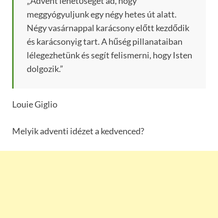
„Advent lehetőséget ad, hogy
meggyógyuljunk egy négy hetes út alatt.
Négy vasárnappal karácsony előtt kezdődik
és karácsonyig tart. A hűség pillanataiban
lélegezhetünk és segít felismerni, hogy Isten
dolgozik.”
Louie Giglio
Melyik adventi idézet a kedvenced?