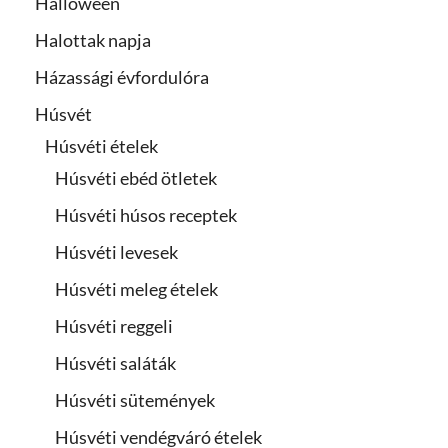
Halloween
Halottak napja
Házassági évfordulóra
Húsvét
Húsvéti ételek
Húsvéti ebéd ötletek
Húsvéti húsos receptek
Húsvéti levesek
Húsvéti meleg ételek
Húsvéti reggeli
Húsvéti saláták
Húsvéti sütemények
Húsvéti vendégváró ételek