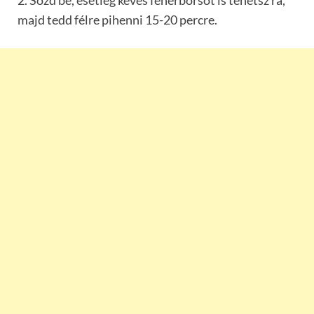
majd tedd félre pihenni 15-20 percre.