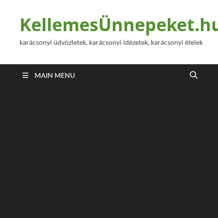
KellemesÜnnepeket.h
karácsonyi üdvözletek, karácsonyi idézetek, karácsonyi ételek
MAIN MENU