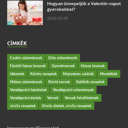
Hogyan ünnepeljük a Valentin-napot
gyerekekkel?
2026-02-09
CÍMKÉK
Csokis sütemények
Diós sütemények
Füstölt húsos levesek
Gyerekversek
Húsos levesek
Idézetek
Körtés receptek
Majonézes saláták
Mondókák
Mákos sütemények
Rövid versek
Sütőtök receptek
Vendégváró húsételek
Vendégváró sütemények
Vendégváró ételek
Versek
Versek felnőtteknek
virslis receptek
Virslis ételek, virslis receptek