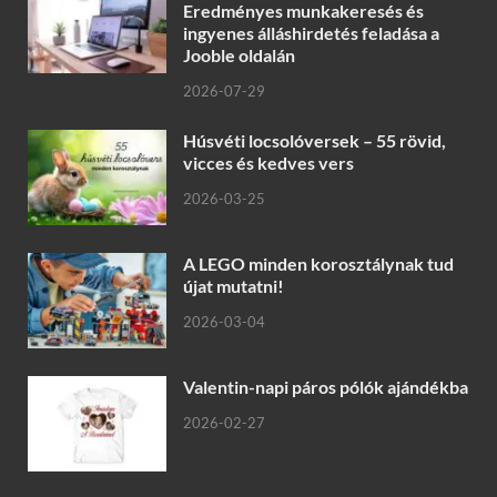
Eredményes munkakeresés és
ingyenes álláshirdetés feladása a
Jooble oldalán
2026-07-29
Húsvéti locsolóversek – 55 rövid,
vicces és kedves vers
2026-03-25
A LEGO minden korosztálynak tud
újat mutatni!
2026-03-04
Valentin-napi páros pólók ajándékba
2026-02-27