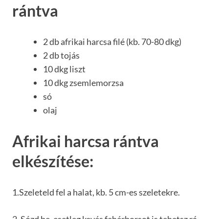
rántva
2 db afrikai harcsa filé (kb. 70-80 dkg)
2 db tojás
10 dkg liszt
10 dkg zsemlemorzsa
só
olaj
Afrikai harcsa rántva
elkészítése:
1.Szeleteld fel a halat, kb. 5 cm-es szeletekre.
2. Sózd be, esetleg kevés fehérborsot is tehetsz rá,