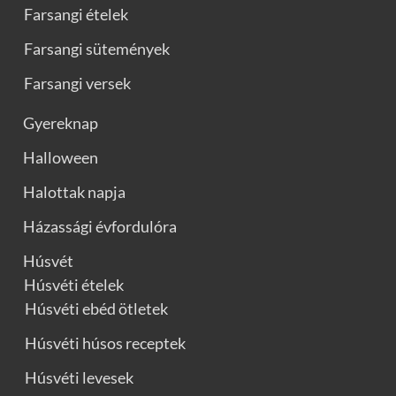
Farsangi ételek
Farsangi sütemények
Farsangi versek
Gyereknap
Halloween
Halottak napja
Házassági évfordulóra
Húsvét
Húsvéti ételek
Húsvéti ebéd ötletek
Húsvéti húsos receptek
Húsvéti levesek