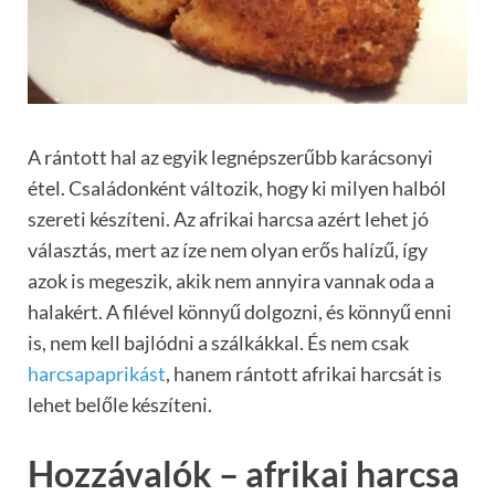
A rántott hal az egyik legnépszerűbb karácsonyi
étel. Családonként változik, hogy ki milyen halból
szereti készíteni. Az afrikai harcsa azért lehet jó
választás, mert az íze nem olyan erős halízű, így
azok is megeszik, akik nem annyira vannak oda a
halakért. A filével könnyű dolgozni, és könnyű enni
is, nem kell bajlódni a szálkákkal. És nem csak
harcsapaprikást
, hanem rántott afrikai harcsát is
lehet belőle készíteni.
Hozzávalók – afrikai harcsa