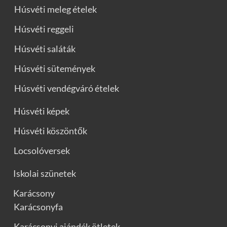
Húsvéti meleg ételek
Húsvéti reggeli
Húsvéti saláták
Húsvéti sütemények
Húsvéti vendégváró ételek
Húsvéti képek
Húsvéti köszöntők
Locsolóversek
Iskolai szünetek
Karácsony
Karácsonyfa
Karácsonyi ajándék ötletek