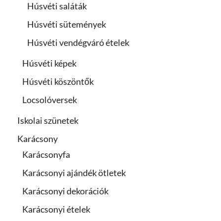
Húsvéti saláták
Húsvéti sütemények
Húsvéti vendégváró ételek
Húsvéti képek
Húsvéti köszöntők
Locsolóversek
Iskolai szünetek
Karácsony
Karácsonyfa
Karácsonyi ajándék ötletek
Karácsonyi dekorációk
Karácsonyi ételek