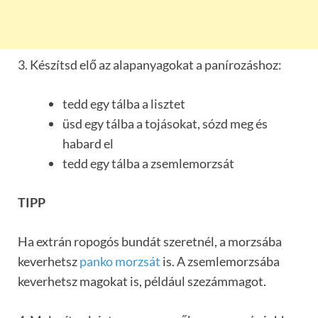
3. Készítsd elő az alapanyagokat a panírozáshoz:
tedd egy tálba a lisztet
üsd egy tálba a tojásokat, sózd meg és
habard el
tedd egy tálba a zsemlemorzsát
TIPP
Ha extrán ropogós bundát szeretnél, a morzsába
keverhetsz
panko morzsát
is. A zsemlemorzsába
keverhetsz magokat is, például szezámmagot.