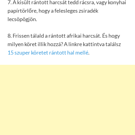
7. A kisült rántott harcsát tedd rácsra, vagy konyhai
papírtörlőre, hogy a felesleges zsiradék
lecsöpögjön.
8. Frissen tálald a rántott afrikai harcsát. És hogy
milyen köret illik hozzá? A linkre kattintva találsz
15 szuper köretet rántott hal mellé
.