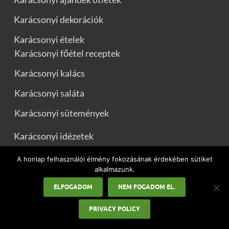
Karácsonyi dekorációk
Karácsonyi ételek
Karácsonyi főétel receptek
Karácsonyi kalács
Karácsonyi saláta
Karácsonyi sütemények
Karácsonyi idézetek
Karácsonyi üdvözletek
A honlap felhasználói élmény fokozásának érdekében sütiket
alkalmazunk.
Karácsonyi versek
ELFOGADOM
NEM FOGADOM EL.
Mikulás
PRIVACY POLICY
Mikulás versek