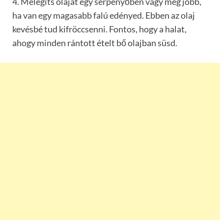
4. Melegíts olajat egy serpenyőben vagy még jobb,
ha van egy magasabb falú edényed. Ebben az olaj
kevésbé tud kifröccsenni. Fontos, hogy a halat,
ahogy minden rántott ételt bő olajban süsd.