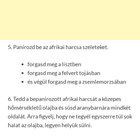
5. Panírozd be az afrikai harcsa szeleteket.
forgasd meg a lisztben
forgasd meg a felvert tojásban
és végül forgasd meg a zsemlemorzsában
6. Tedd a bepanírozott afrikai harcsát a közepes
hőmérsékletű olajba és süsd aranybarnára mindkét
oldalát. Arra figyelj, hogy ne tegyél egyszerre túl sok
halat az olajba, legyen helyük sülni.