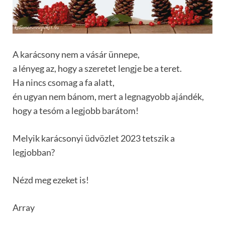
A karácsony nem a vásár ünnepe,
a lényeg az, hogy a szeretet lengje be a teret.
Ha nincs csomag a fa alatt,
én ugyan nem bánom, mert a legnagyobb ajándék,
hogy a tesóm a legjobb barátom!
Melyik karácsonyi üdvözlet 2023 tetszik a
legjobban?
Nézd meg ezeket is!
Array