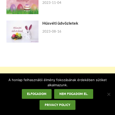
2023-11-04
Húsvéti üdvözletek
2023-08-16
A honlap felhasználói élmény fokozásának érdekében sütiket
alkalmazunk.
ELFOGADOM
NEM FOGADOM EL.
PRIVACY POLICY