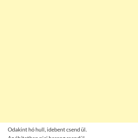
Odakint hó hull, idebent csend ül.