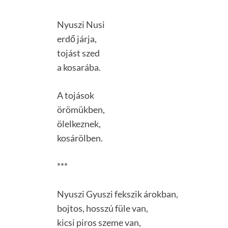
Nyuszi Nusi
erdő járja,
tojást szed
a kosarába.
A tojások
örömükben,
ölelkeznek,
kosárölben.
***
Nyuszi Gyuszi fekszik árokban,
bojtos, hosszú füle van,
kicsi piros szeme van,