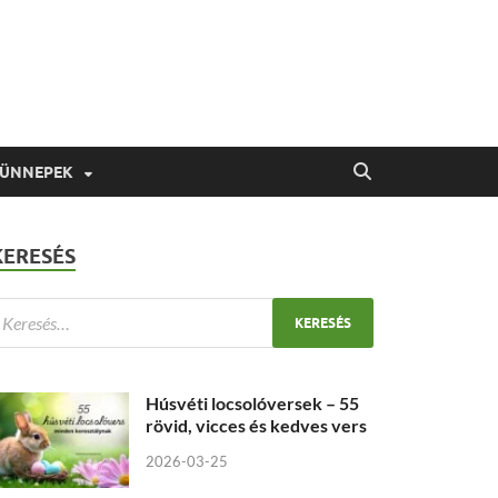
 ÜNNEPEK
KERESÉS
Húsvéti locsolóversek – 55
rövid, vicces és kedves vers
2026-03-25