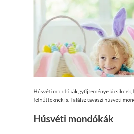
Húsvéti mondókák gyűjteménye kicsiknek, b
felnőtteknek is. Találsz tavaszi húsvéti mo
Húsvéti mondókák