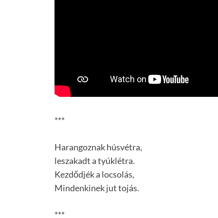
***
Harangoznak húsvétra,
leszakadt a tyúklétra.
Kezdődjék a locsolás,
Mindenkinek jut tojás.
***