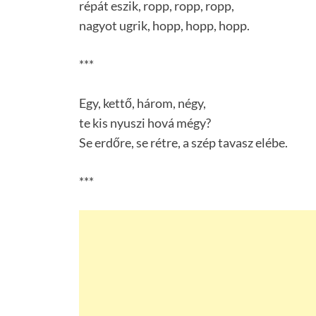
répát eszik, ropp, ropp, ropp,
nagyot ugrik, hopp, hopp, hopp.
***
Egy, kettő, három, négy,
te kis nyuszi hová mégy?
Se erdőre, se rétre, a szép tavasz elébe.
***