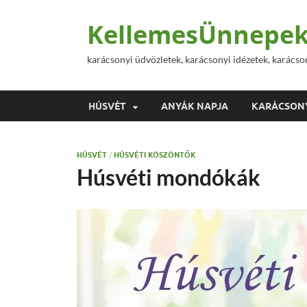
KellemesÜnnepek
karácsonyi üdvözletek, karácsonyi idézetek, karácso
HÚSVÉT
ANYÁK NAPJA
KARÁCSON
HÚSVÉT
/
HÚSVÉTI KÖSZÖNTŐK
Húsvéti mondókák