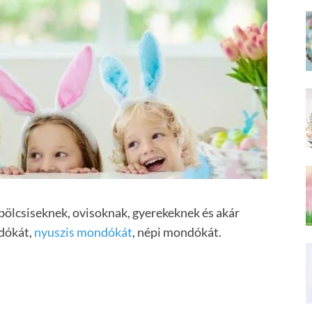
ölcsiseknek, ovisoknak, gyerekeknek és akár
ndókát,
nyuszis mondókát
, népi mondókát.