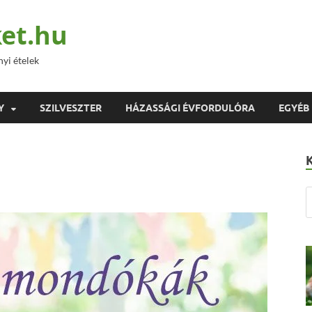
et.hu
nyi ételek
Y
SZILVESZTER
HÁZASSÁGI ÉVFORDULÓRA
EGYÉB