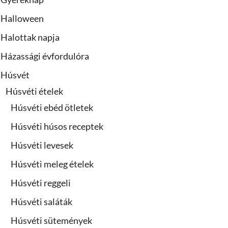
Halloween
Halottak napja
Házassági évfordulóra
Húsvét
Húsvéti ételek
Húsvéti ebéd ötletek
Húsvéti húsos receptek
Húsvéti levesek
Húsvéti meleg ételek
Húsvéti reggeli
Húsvéti saláták
Húsvéti sütemények