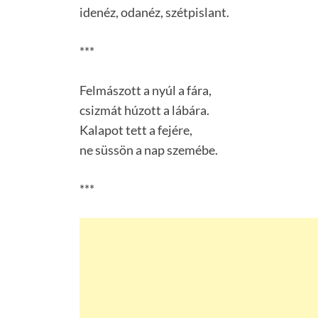
idenéz, odanéz, szétpislant.
***
Felmászott a nyúl a fára,
csizmát húzott a lábára.
Kalapot tett a fejére,
ne süssön a nap szemébe.
***