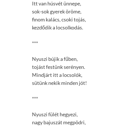
Itt van húsvét ünnepe,
sok-sok gyerek öröme,
finom kalács, csoki tojás,
kezdődik a locsolkodás.
***
Nyuszi bújik a fűben,
tojást festünk serényen.
Mindjárt itt a locsolók,
sütünk nekik minden jót!
***
Nyuszi fülét hegyezi,
nagy bajuszát megpödri,