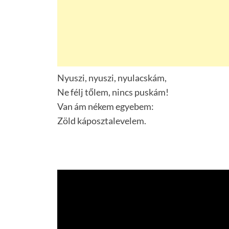
Nyuszi, nyuszi, nyulacskám,
Ne félj tőlem, nincs puskám!
Van ám nékem egyebem:
Zöld káposztalevelem.