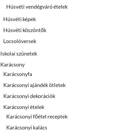
Húsvéti vendégváró ételek
Húsvéti képek
Húsvéti köszöntők
Locsolóversek
Iskolai szünetek
Karácsony
Karácsonyfa
Karácsonyi ajándék ötletek
Karácsonyi dekorációk
Karácsonyi ételek
Karácsonyi főétel receptek
Karácsonyi kalács