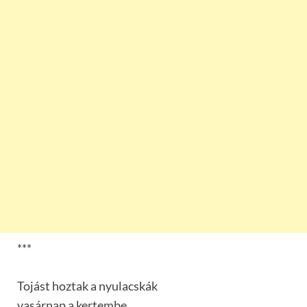
***
Tojást hoztak a nyulacskák
vasárnap a kertembe.