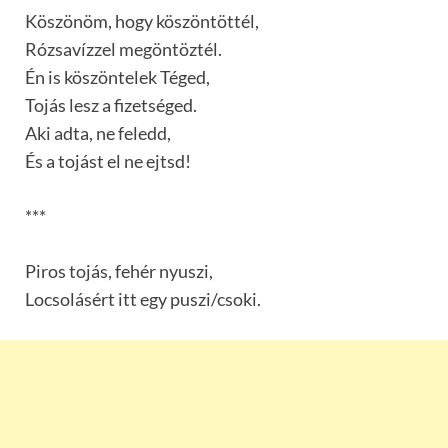
Köszönöm, hogy köszöntöttél,
Rózsavízzel megöntöztél.
Én is köszöntelek Téged,
Tojás lesz a fizetséged.
Aki adta, ne feledd,
És a tojást el ne ejtsd!
***
Piros tojás, fehér nyuszi,
Locsolásért itt egy puszi/csoki.