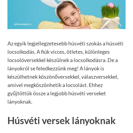
Az egyik legjellegzetesebb húsvéti szokás a húsvéti
locsolkodás. A fiúk vicces, ötletes, különleges
locsolóversekkel készülnek a locsolkodásra. De a
lányokról se feledkezzünk meg! A lányok is
készülhetnek köszönőversekkel, válaszversekkel,
amivel megköszönhetik a locsolást. Ehhez
gyűjtöttük össze a legjobb húsvéti verseket
lányoknak.
Húsvéti versek lányoknak