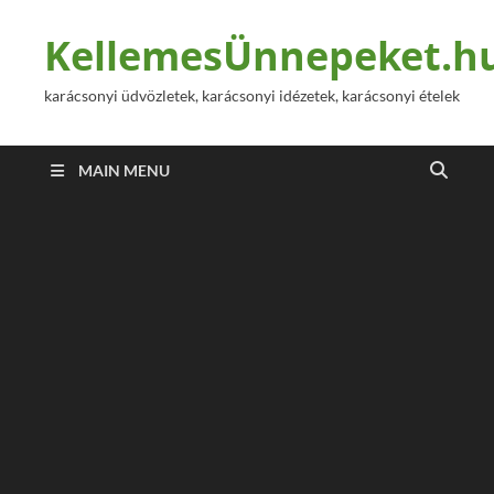
KellemesÜnnepeket.h
karácsonyi üdvözletek, karácsonyi idézetek, karácsonyi ételek
MAIN MENU