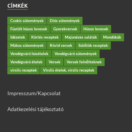
CÍMKÉK
Csokis sütemények
Diós sütemények
Füstölt húsos levesek
Gyerekversek
Húsos levesek
Idézetek
Körtés receptek
Majonézes saláták
Mondókák
Mákos sütemények
Rövid versek
Sütőtök receptek
Vendégváró húsételek
Vendégváró sütemények
Vendégváró ételek
Versek
Versek felnőtteknek
virslis receptek
Virslis ételek, virslis receptek
Impresszum/Kapcsolat
Adatkezelési tájékoztató