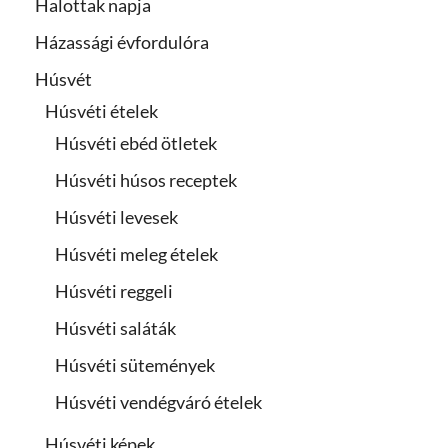
Halottak napja
Házassági évfordulóra
Húsvét
Húsvéti ételek
Húsvéti ebéd ötletek
Húsvéti húsos receptek
Húsvéti levesek
Húsvéti meleg ételek
Húsvéti reggeli
Húsvéti saláták
Húsvéti sütemények
Húsvéti vendégváró ételek
Húsvéti képek