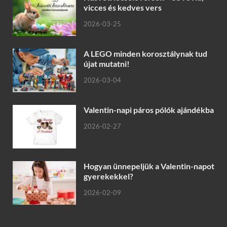
vicces és kedves vers
2026-03-25
A LEGO minden korosztálynak tud
újat mutatni!
2026-03-04
Valentin-napi páros pólók ajándékba
2026-02-27
Hogyan ünnepeljük a Valentin-napot
gyerekekkel?
2026-02-09