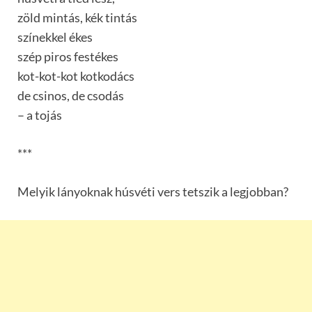
zöld mintás, kék tintás
színekkel ékes
szép piros festékes
kot-kot-kot kotkodács
de csinos, de csodás
– a tojás
***
Melyik lányoknak húsvéti vers tetszik a legjobban?