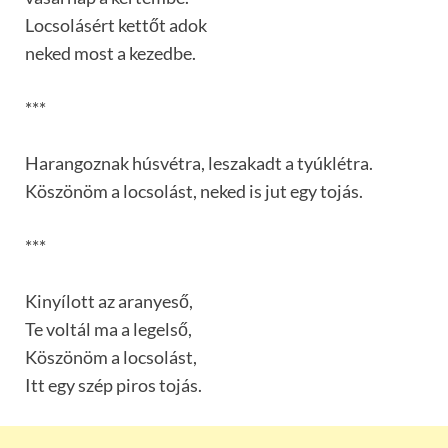
Locsolásért kettőt adok
neked most a kezedbe.
***
Harangoznak húsvétra, leszakadt a tyúklétra.
Köszönöm a locsolást, neked is jut egy tojás.
***
Kinyílott az aranyeső,
Te voltál ma a legelső,
Köszönöm a locsolást,
Itt egy szép piros tojás.