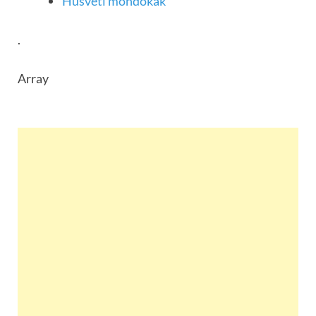
Húsvéti mondókák
.
Array