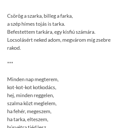
Csörög a szarka, billeg a farka,
a szép hímes tojás is tarka.
Befestettem tarkára, egy kisfiú számára.
Locsolásért neked adom, megvárom míg zsebre
rakod.
***
Minden nap megterem,
kot-kot-kot kotkodács,
hej, minden reggelen,
szalma közt meglelem,
ha fehér, megeszem,
ha tarka, elteszem,
húsvétra tiéd lesz,