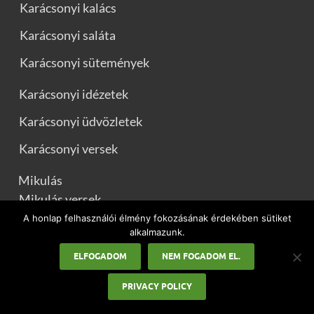
Karácsonyi kalács
Karácsonyi saláta
Karácsonyi sütemények
Karácsonyi idézetek
Karácsonyi üdvözletek
Karácsonyi versek
Mikulás
Mikulás versek
A honlap felhasználói élmény fokozásának érdekében sütiket
Munkaszüneti napok
alkalmazunk.
Nőnap
ELFOGADOM
NEM FOGADOM EL.
Pedagógusnap
PRIVACY POLICY
Pünkösd