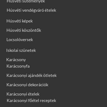
Húsvéti sütemények
Húsvéti vendégváró ételek
Húsvéti képek
Húsvéti köszöntők
Locsolóversek
Iskolai szünetek
Karácsony
Karácsonyfa
Karácsonyi ajándék ötletek
Karácsonyi dekorációk
Karácsonyi ételek
Karácsonyi főétel receptek