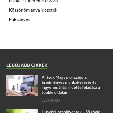
Iskolai szünetek 2022/23
Köszönöm anya idézetek
Palócleves
LEGÚJABB CIKKEK
Állások Magyarországon:
Eredményes munkakeresés és
ingyenes álláshirdetés feladása a
Jooble oldalán
2026-07-29
Húsvéti locsolóversek – 55 rövid,