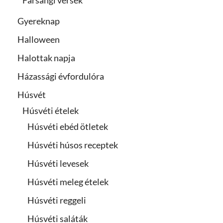
Farsangi versek
Gyereknap
Halloween
Halottak napja
Házassági évfordulóra
Húsvét
Húsvéti ételek
Húsvéti ebéd ötletek
Húsvéti húsos receptek
Húsvéti levesek
Húsvéti meleg ételek
Húsvéti reggeli
Húsvéti saláták