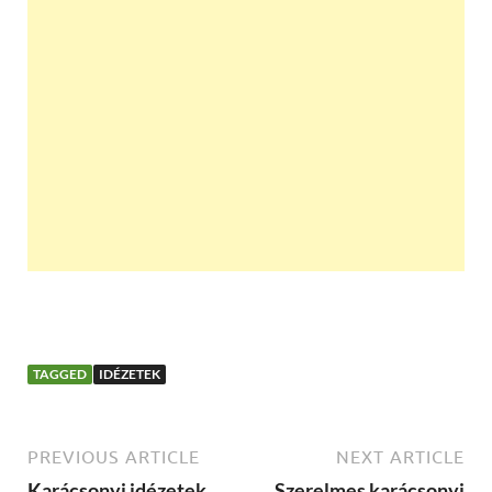
TAGGED
IDÉZETEK
PREVIOUS ARTICLE
NEXT ARTICLE
Karácsonyi idézetek
Szerelmes karácsonyi