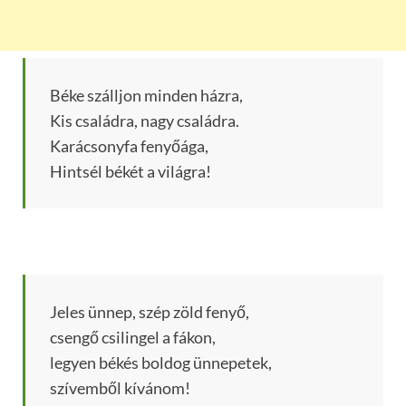
Béke szálljon minden házra,
Kis családra, nagy családra.
Karácsonyfa fenyőága,
Hintsél békét a világra!
Jeles ünnep, szép zöld fenyő,
csengő csilingel a fákon,
legyen békés boldog ünnepetek,
szívemből kívánom!