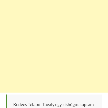
Kedves Télapó! Tavaly egy kishúgot kaptam