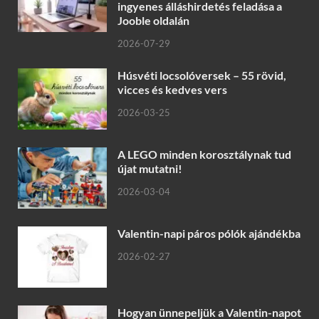
ingyenes álláshirdetés feladása a
Jooble oldalán
2026-07-29
Húsvéti locsolóversek – 55 rövid,
vicces és kedves vers
2026-03-25
A LEGO minden korosztálynak tud
újat mutatni!
2026-03-04
Valentin-napi páros pólók ajándékba
2026-02-27
Hogyan ünnepeljük a Valentin-napot