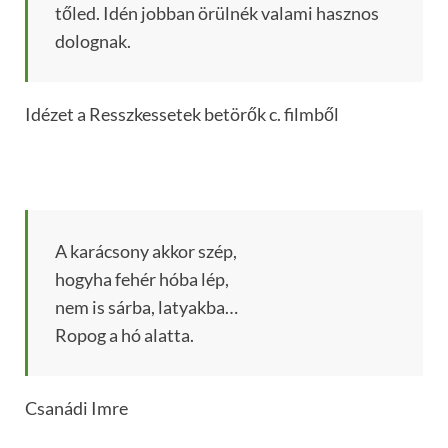
tőled. Idén jobban örülnék valami hasznos
dolognak.
Idézet a Resszkessetek betörők c. filmből
A karácsony akkor szép,
hogyha fehér hóba lép,
nem is sárba, latyakba…
Ropog a hó alatta.
Csanádi Imre