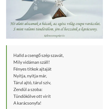
Halld a csengő szép szavát,
Mily vidáman száll!
Fényes titkok ajtaját
Nyitja, nyitja már,
Tárul ajtó, tárul szív,
Zendül a szoba:
Tündökölve ott virít
A karácsonyfa!