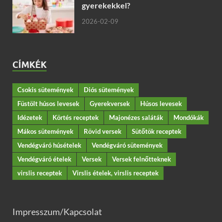
gyerekekkel?
2026-02-09
CÍMKÉK
Csokis sütemények
Diós sütemények
Füstölt húsos levesek
Gyerekversek
Húsos levesek
Idézetek
Körtés receptek
Majonézes saláták
Mondókák
Mákos sütemények
Rövid versek
Sütőtök receptek
Vendégváró húsételek
Vendégváró sütemények
Vendégváró ételek
Versek
Versek felnőtteknek
virslis receptek
Virslis ételek, virslis receptek
Impresszum/Kapcsolat