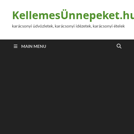
KellemesÜnnepeket.h
karácsonyi üdvözletek, karácsonyi idézetek, karácsonyi ételek
MAIN MENU