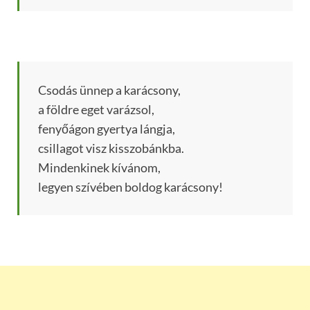
Csodás ünnep a karácsony,
a földre eget varázsol,
fenyőágon gyertya lángja,
csillagot visz kisszobánkba.
Mindenkinek kívánom,
legyen szívében boldog karácsony!