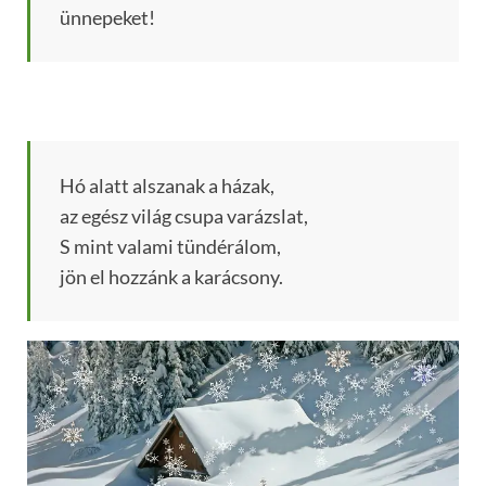
ünnepeket!
Hó alatt alszanak a házak,
az egész világ csupa varázslat,
S mint valami tündérálom,
jön el hozzánk a karácsony.