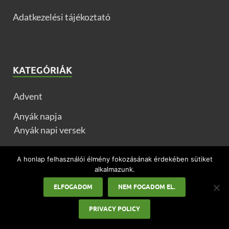
Adatkezelési tájékoztató
KATEGÓRIÁK
Advent
Anyák napja
Anyák napi versek
Apák napja
A honlap felhasználói élmény fokozásának érdekében sütiket
alkalmazunk.
Ballagás
ELFOGADOM
NEM FOGADOM EL.
Egyéb ünnepek
PRIVACY POLICY
Farsang
Farsangi ételek