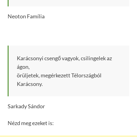
Neoton Família
Karácsonyi csengő vagyok, csilingelek az
ágon,
örüljetek, megérkezett Télországból
Karácsony.
Sarkady Sándor
Nézd meg ezeket is: