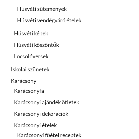
Húsvéti sütemények
Húsvéti vendégváró ételek
Húsvéti képek
Húsvéti köszöntők
Locsolóversek
Iskolai szünetek
Karácsony
Karácsonyfa
Karácsonyi ajándék ötletek
Karácsonyi dekorációk
Karácsonyi ételek
Karácsonyi főétel receptek