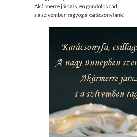
Akármerre jársz is, én gondolok rád,
s a szívemben ragyog a karácsonyfánk!