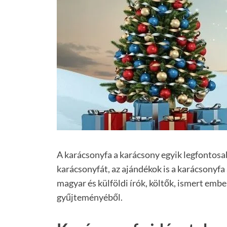
A karácsonyfa a karácsony egyik legfontosab
karácsonyfát, az ajándékok is a karácsonyfa
magyar és külföldi írók, költők, ismert emb
gyűjteményéből.