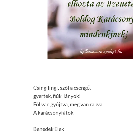
Csingilingi, szól a csengő,
gyertek, fiúk, lányok!
Föl van gyújtva, meg van rakva
A karácsonyfátok.
Benedek Elek