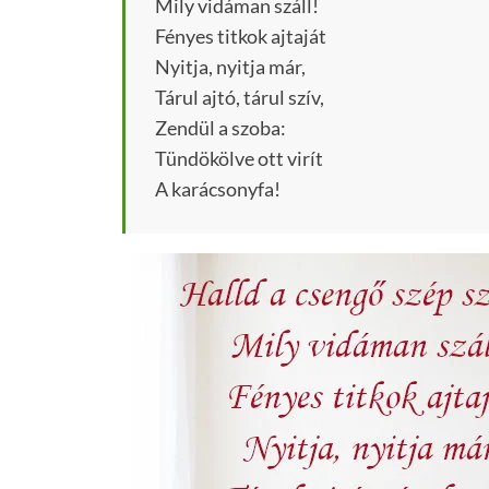
Mily vidáman száll!
Fényes titkok ajtaját
Nyitja, nyitja már,
Tárul ajtó, tárul szív,
Zendül a szoba:
Tündökölve ott virít
A karácsonyfa!