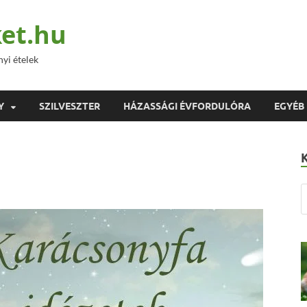
et.hu
nyi ételek
Y
SZILVESZTER
HÁZASSÁGI ÉVFORDULÓRA
EGYÉB