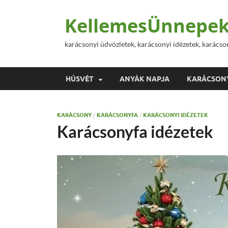
KellemesÜnnepek
karácsonyi üdvözletek, karácsonyi idézetek, karácso
HÚSVÉT
ANYÁK NAPJA
KARÁCSON
KARÁCSONY
/
KARÁCSONYFA
/
KARÁCSONYI IDÉZETEK
Karácsonyfa idézetek