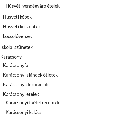
Húsvéti vendégváró ételek
Húsvéti képek
Húsvéti köszöntők
Locsolóversek
Iskolai szünetek
Karácsony
Karácsonyfa
Karácsonyi ajándék ötletek
Karácsonyi dekorációk
Karácsonyi ételek
Karácsonyi főétel receptek
Karácsonyi kalács