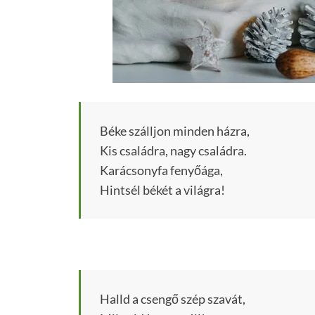
Béke szálljon minden házra,
Kis családra, nagy családra.
Karácsonyfa fenyőága,
Hintsél békét a világra!
Halld a csengő szép szavát,