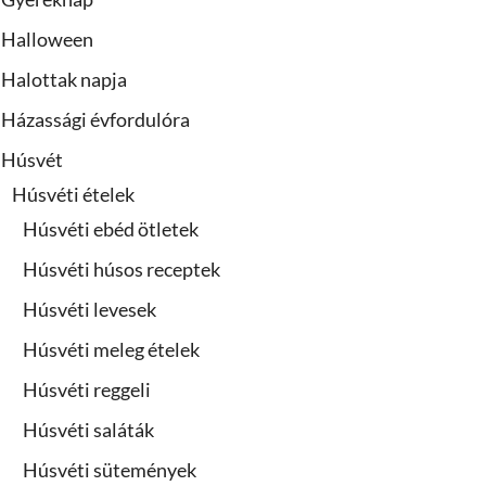
Halloween
Halottak napja
Házassági évfordulóra
Húsvét
Húsvéti ételek
Húsvéti ebéd ötletek
Húsvéti húsos receptek
Húsvéti levesek
Húsvéti meleg ételek
Húsvéti reggeli
Húsvéti saláták
Húsvéti sütemények