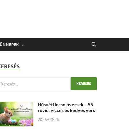
 ÜNNEPEK
KERESÉS
Húsvéti locsolóversek – 55
rövid, vicces és kedves vers
2026-03-25