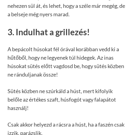
nehezen sül át, és lehet, hogy a széle már megég, de
a belseje még nyers marad.
3. Indulhat a grillezés!
A bepácolt húsokat fél órával korábban vedd ki a
hűtőből, hogy ne legyenek túl hidegek. Az inas
húsokat sütés előtt vagdosd be, hogy sütés közben
ne ránduljanak össze!
Sütés közben ne szúrkáld a húst, mert kifolyik
belőle az értékes szaft, húsfogót vagy falapátot
használj!
Csak akkor helyezd a rácsra a húst, ha a faszén csak
izzik, parázslik.