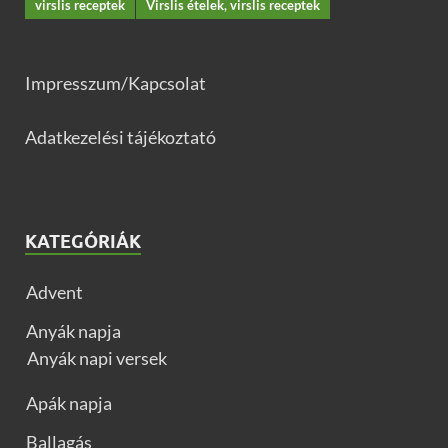
virslis receptek
Virslis ételek, virslis receptek
Impresszum/Kapcsolat
Adatkezelési tájékoztató
KATEGÓRIÁK
Advent
Anyák napja
Anyák napi versek
Apák napja
Ballagás