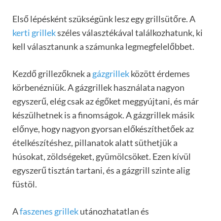
Első lépésként szükségünk lesz egy grillsütőre. A
kerti grillek
széles választékával találkozhatunk, ki
kell választanunk a számunka legmegfelelőbbet.
Kezdő grillezőknek a
gázgrillek
között érdemes
körbenézniük. A gázgrillek használata nagyon
egyszerű, elég csak az égőket meggyújtani, és már
készülhetnek is a finomságok. A gázgrillek másik
előnye, hogy nagyon gyorsan előkészíthetőek az
ételkészítéshez, pillanatok alatt süthetjük a
húsokat, zöldségeket, gyümölcsöket. Ezen kívül
egyszerű tisztán tartani, és a gázgrill szinte alig
füstöl.
A
faszenes grillek
utánozhatatlan és