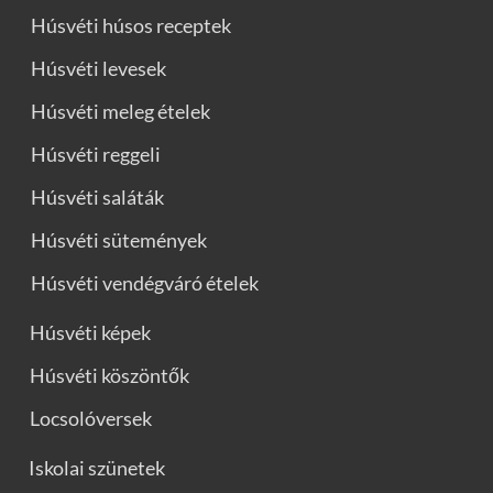
Húsvéti húsos receptek
Húsvéti levesek
Húsvéti meleg ételek
Húsvéti reggeli
Húsvéti saláták
Húsvéti sütemények
Húsvéti vendégváró ételek
Húsvéti képek
Húsvéti köszöntők
Locsolóversek
Iskolai szünetek