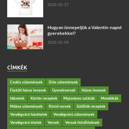
2026-02-27
Hogyan ünnepeljük a Valentin-napot
gyerekekkel?
2026-02-09
CÍMKÉK
Csokis sütemények
Diós sütemények
Füstölt húsos levesek
Gyerekversek
Húsos levesek
Idézetek
Körtés receptek
Majonézes saláták
Mondókák
Mákos sütemények
Rövid versek
Sütőtök receptek
Vendégváró húsételek
Vendégváró sütemények
Vendégváró ételek
Versek
Versek felnőtteknek