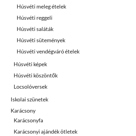
Húsvéti meleg ételek
Húsvéti reggeli
Húsvéti saláták
Húsvéti sütemények
Húsvéti vendégváró ételek
Húsvéti képek
Húsvéti köszöntők
Locsolóversek
Iskolai szünetek
Karácsony
Karácsonyfa
Karácsonyi ajándék ötletek