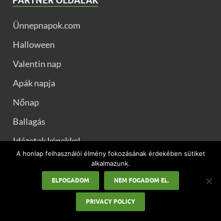
PARTNER OLDALAK
Ünnepnapok.com
Halloween
Valentin nap
Apák napja
Nőnap
Ballagás
Idézetek képekkel
A honlap felhasználói élmény fokozásának érdekében sütiket
Muszaj.com
alkalmazunk.
ELFOGADOM
NEM FOGADOM EL.
PRIVACY POLICY
Kellemes Ünnepeket, karácsonyi üdvözletek