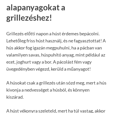
alapanyagokat a
grillezéshez!
Grillezés előtti napon a húst érdemes bepácolni.
Lehetőleg friss húst használj, és ne fagyasztottat! A
hús akkor fog igazán megpuhulni, ha a pácban van
valamilyen savas, húspuhító anyag, mint például az
ecet, joghurt vagy a bor. A pácolást fém vagy
üvegedényben végezd, kerüld a műanyagot!
A húsokat csak a grillezés után sózd meg, mert a hús
kivonja a nedvességet a húsból, és könnyen
kiszárad.
A húst vékonyra szeleteld, mert ha túl vastag, akkor