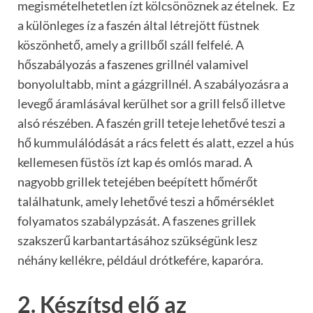
megismételhetetlen ízt kölcsönöznek az ételnek. Ez
a különleges íz a faszén által létrejött füstnek
köszönhető, amely a grillből száll felfelé. A
hőszabályozás a faszenes grillnél valamivel
bonyolultabb, mint a gázgrillnél. A szabályozásra a
levegő áramlásával kerülhet sor a grill felső illetve
alsó részében. A faszén grill teteje lehetővé teszi a
hő kummulálódását a rács felett és alatt, ezzel a hús
kellemesen füstös ízt kap és omlós marad. A
nagyobb grillek tetejében beépített hőmérőt
találhatunk, amely lehetővé teszi a hőmérséklet
folyamatos szabálypzását. A faszenes grillek
szakszerű karbantartásához szükségünk lesz
néhány kellékre, például drótkefére, kaparóra.
2. Készítsd elő az