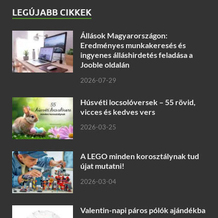
LEGÚJABB CIKKEK
Állások Magyarországon:
Eredményes munkakeresés és
ingyenes álláshirdetés feladása a
Jooble oldalán
2026-07-29
Húsvéti locsolóversek – 55 rövid,
vicces és kedves vers
2026-03-25
A LEGO minden korosztálynak tud
újat mutatni!
2026-03-04
Valentin-napi páros pólók ajándékba