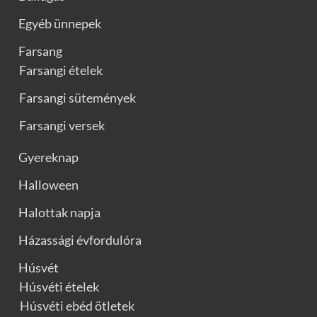
Egyéb ünnepek
Farsang
Farsangi ételek
Farsangi sütemények
Farsangi versek
Gyereknap
Halloween
Halottak napja
Házassági évfordulóra
Húsvét
Húsvéti ételek
Húsvéti ebéd ötletek