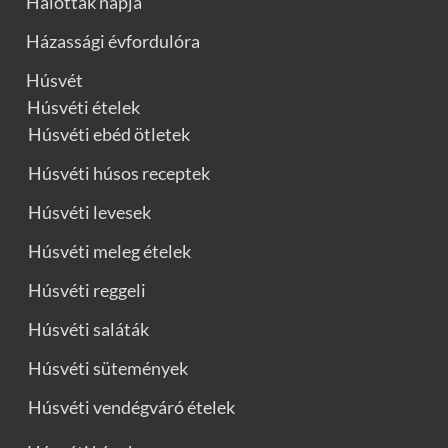
Halottak napja
Házassági évfordulóra
Húsvét
Húsvéti ételek
Húsvéti ebéd ötletek
Húsvéti húsos receptek
Húsvéti levesek
Húsvéti meleg ételek
Húsvéti reggeli
Húsvéti saláták
Húsvéti sütemények
Húsvéti vendégváró ételek