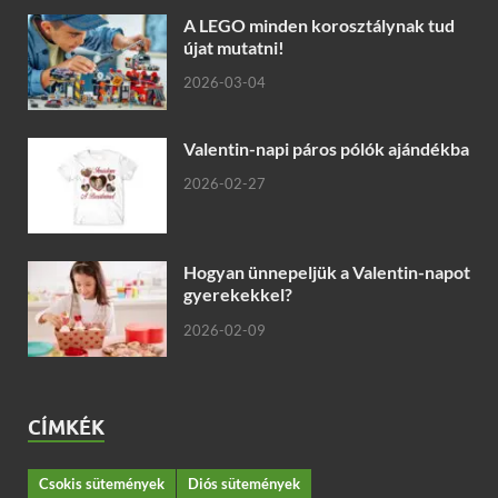
A LEGO minden korosztálynak tud
újat mutatni!
2026-03-04
Valentin-napi páros pólók ajándékba
2026-02-27
Hogyan ünnepeljük a Valentin-napot
gyerekekkel?
2026-02-09
CÍMKÉK
Csokis sütemények
Diós sütemények