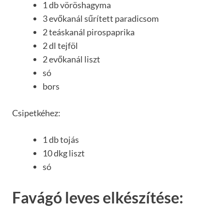
1 db vöröshagyma
3 evőkanál sűrített paradicsom
2 teáskanál pirospaprika
2 dl tejföl
2 evőkanál liszt
só
bors
Csipetkéhez:
1 db tojás
10 dkg liszt
só
Favágó leves elkészítése: