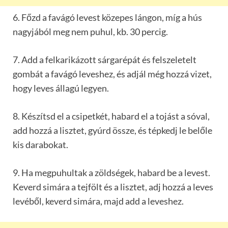
6. Főzd a favágó levest közepes lángon, míg a hús
nagyjából meg nem puhul, kb. 30 percig.
7. Add a felkarikázott sárgarépát és felszeletelt
gombát a favágó leveshez, és adjál még hozzá vizet,
hogy leves állagú legyen.
8. Készítsd el a csipetkét, habard el a tojást a sóval,
add hozzá a lisztet, gyúrd össze, és tépkedj le belőle
kis darabokat.
9. Ha megpuhultak a zöldségek, habard be a levest.
Keverd simára a tejfölt és a lisztet, adj hozzá a leves
levéből, keverd simára, majd add a leveshez.