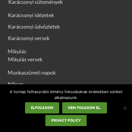
Karácsonyi sütemények
Karácsonyi idézetek
Karácsonyi üdvözletek
Karácsonyi versek
Mikulás
Mikulás versek
Munkaszüneti napok
Nőnap
A honlap felhasználói élmény fokozásának érdekében sütiket
Pedagógusnap
alkalmazunk.
Pünkösd
ELFOGADOM
NEM FOGADOM EL.
Szilveszter
PRIVACY POLICY
Boldog új évet