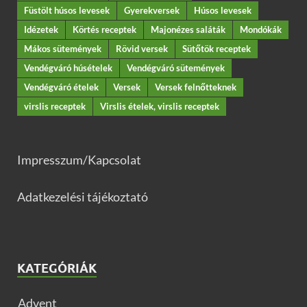
Füstölt húsos levesek
Gyerekversek
Húsos levesek
Idézetek
Körtés receptek
Majonézes saláták
Mondókák
Mákos sütemények
Rövid versek
Sütőtök receptek
Vendégváró húsételek
Vendégváró sütemények
Vendégváró ételek
Versek
Versek felnőtteknek
virslis receptek
Virslis ételek, virslis receptek
Impresszum/Kapcsolat
Adatkezelési tájékoztató
KATEGÓRIÁK
Advent