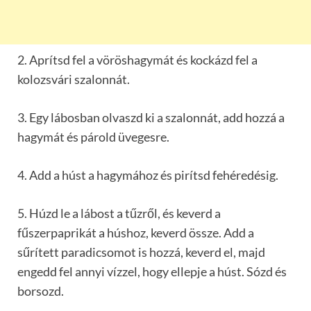
2. Aprítsd fel a vöröshagymát és kockázd fel a
kolozsvári szalonnát.
3. Egy lábosban olvaszd ki a szalonnát, add hozzá a
hagymát és párold üvegesre.
4. Add a húst a hagymához és pirítsd fehéredésig.
5. Húzd le a lábost a tűzről, és keverd a
fűszerpaprikát a húshoz, keverd össze. Add a
sűrített paradicsomot is hozzá, keverd el, majd
engedd fel annyi vízzel, hogy ellepje a húst. Sózd és
borsozd.