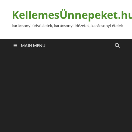
KellemesÜnnepeket.h
karácsonyi üdvözletek, karácsonyi idézetek, karácsonyi ételek
MAIN MENU