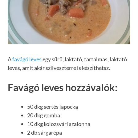
A
favágó leves
egy sűrű, laktató, tartalmas, laktató
leves, amit akár szilveszterre is készíthetsz.
Favágó leves hozzávalók:
50 dkg sertés lapocka
20 dkg gomba
10 dkg kolozsvári szalonna
2 db sárgarépa