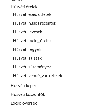
Húsvéti ételek
Húsvéti ebéd ötletek
Húsvéti húsos receptek
Húsvéti levesek
Húsvéti meleg ételek
Húsvéti reggeli
Húsvéti saláták
Húsvéti sütemények
Húsvéti vendégváró ételek
Húsvéti képek
Húsvéti köszöntők
Locsolóversek