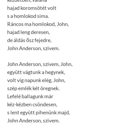
hajad koromsötét volt
s a homlokod sima.
Ráncos ma homlokod, John,
hajad leng deresen,
de áldás ősz fejedre,
John Anderson, szivem.
John Anderson, szivem, John,
együtt vágtunk a hegynek,
volt víg napunk elég, John,
szép emlék két öregnek.
Lefelé ballagunk már
kéz-kézben csöndesen,
s lent együtt pihenünk majd,
John Anderson, szivem.