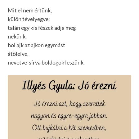
Mit el nem értünk,
külön tévelyegve;
talán egy kis fészek adja meg
nekünk,
hol ajk az ajkon egymást
átölelve,
nevetve-sírva boldogok leszünk.