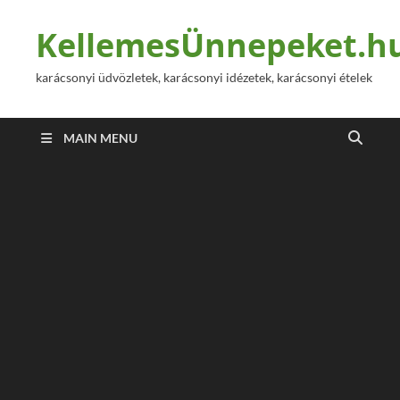
KellemesÜnnepeket.h
karácsonyi üdvözletek, karácsonyi idézetek, karácsonyi ételek
MAIN MENU