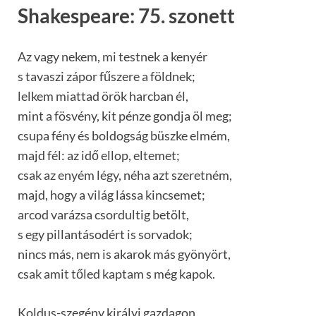
Shakespeare: 75. szonett
Az vagy nekem, mi testnek a kenyér
s tavaszi zápor fűszere a földnek;
lelkem miattad örök harcban él,
mint a fösvény, kit pénze gondja öl meg;
csupa fény és boldogság büszke elmém,
majd fél: az idő ellop, eltemet;
csak az enyém légy, néha azt szeretném,
majd, hogy a világ lássa kincsemet;
arcod varázsa csordultig betölt,
s egy pillantásodért is sorvadok;
nincs más, nem is akarok más gyönyört,
csak amit tőled kaptam s még kapok.
Koldus-szegény királyi gazdagon,