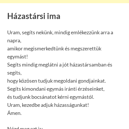
Házastársi ima
Uram, segíts nekünk, mindig emlékezzünk arra a
napra,
amikor megismerkedtünk és megszerettük
egymást!
Segíts mindig meglátni a jót házastársamban és
segíts,
hogy közösen tudjuk megoldani gondjainkat.
Segíts kimondani egymás iránti érzéseinket,
és tudjunk bocsánatot kérni egymástól.
Uram, kezedbe adjuk házasságunkat!
Ámen.
Nézd meg ezt is: