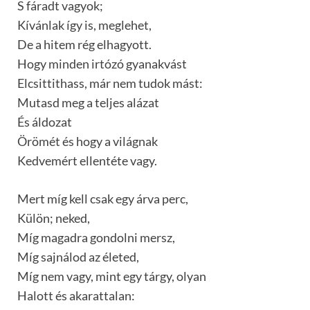
S fáradt vagyok;
Kívánlak így is, meglehet,
De a hitem rég elhagyott.
Hogy minden irtózó gyanakvást
Elcsittithass, már nem tudok mást:
Mutasd meg a teljes alázat
És áldozat
Örömét és hogy a világnak
Kedvemért ellentéte vagy.
Mert míg kell csak egy árva perc,
Külön; neked,
Míg magadra gondolni mersz,
Míg sajnálod az életed,
Míg nem vagy, mint egy tárgy, olyan
Halott és akarattalan: