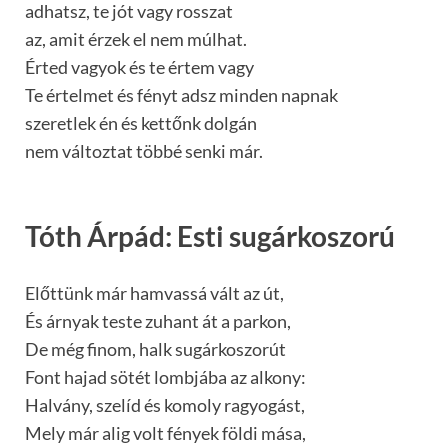
adhatsz, te jót vagy rosszat
az, amit érzek el nem múlhat.
Érted vagyok és te értem vagy
Te értelmet és fényt adsz minden napnak
szeretlek én és kettőnk dolgán
nem változtat többé senki már.
Tóth Árpád: Esti sugárkoszorú
Előttünk már hamvassá vált az út,
És árnyak teste zuhant át a parkon,
De még finom, halk sugárkoszorút
Font hajad sötét lombjába az alkony:
Halvány, szelíd és komoly ragyogást,
Mely már alig volt fények földi mása,