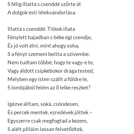
S félig illattá s csenddé szűrte át
A dolgok esti lélekvándorlása.
Illattá s csenddé. Titkok illata
Fénylett hajadban s béke égi csendje,
És jó volt élni, mint ahogy soha,
S a fényt szemem beitta a szivembe:
Nem tudtam többé, hogy te vagy-e te,
Vagy áldott csipkebokor drága tested,
Melyben egy isten szállt a földre le,
S lombjából felém az ő lelke reszket?
Igézve álltam, soká, csöndesen,
És percek mentek, ezredévek jöttek –
Egyszerre csak megfogtad a kezem,
S alélt pilláim lassan felvetődtek,