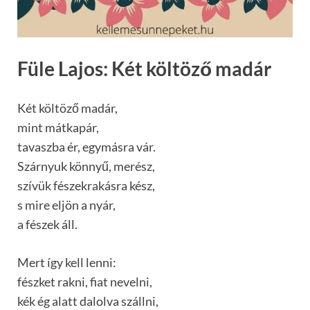
Füle Lajos: Két költöző madár
Két költöző madár,
mint mátkapár,
tavaszba ér, egymásra vár.
Szárnyuk könnyű, merész,
szívük fészekrakásra kész,
s mire eljön a nyár,
a fészek áll.
Mert így kell lenni:
fészket rakni, fiat nevelni,
kék ég alatt dalolva szállni,