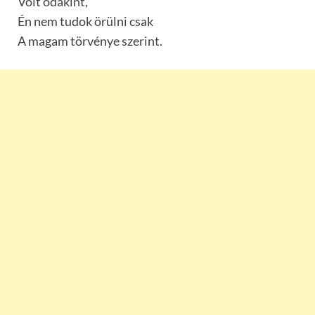
Volt odakint,
Én nem tudok örülni csak
A magam törvénye szerint.