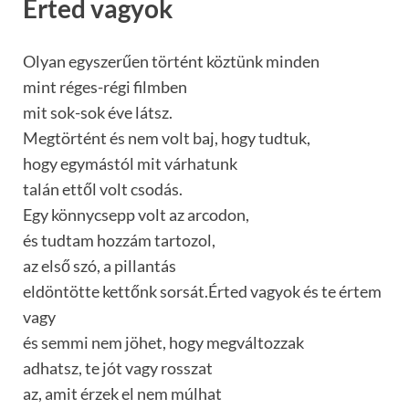
Érted vagyok
Olyan egyszerűen történt köztünk minden
mint réges-régi filmben
mit sok-sok éve látsz.
Megtörtént és nem volt baj, hogy tudtuk,
hogy egymástól mit várhatunk
talán ettől volt csodás.
Egy könnycsepp volt az arcodon,
és tudtam hozzám tartozol,
az első szó, a pillantás
eldöntötte kettőnk sorsát.Érted vagyok és te értem
vagy
és semmi nem jöhet, hogy megváltozzak
adhatsz, te jót vagy rosszat
az, amit érzek el nem múlhat