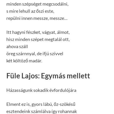
minden szépséget megcsodálni,
s mire lehull az őszi este,
repülni innen messze, messze…
Itt hagyni fészket, vágyat, álmot,
hisz minden szépet megtalál ott,
ahova száll
öreg szárnnyal, de ifjú szívvel
két költöző madár.
Füle Lajos: Egymás mellett
Házasságunk sokadik évfordulójára
Elment ez is, gyors lábú, őz-szökésű
esztendeink számlálva így rohannak