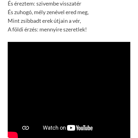
És éreztem: szivembe visszatér
És zuhogó, mély zenével ered meg,
Mint zsibbadt erek útjain a vér,
A földi érzés: mennyire szeretlek!