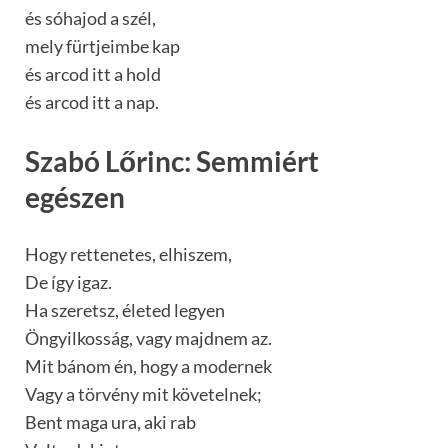
és sóhajod a szél,
mely fürtjeimbe kap
és arcod itt a hold
és arcod itt a nap.
Szabó Lőrinc: Semmiért
egészen
Hogy rettenetes, elhiszem,
De így igaz.
Ha szeretsz, életed legyen
Öngyilkosság, vagy majdnem az.
Mit bánom én, hogy a modernek
Vagy a törvény mit követelnek;
Bent maga ura, aki rab