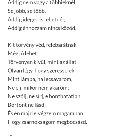
Addig nem vagy a többieknél
Se jobb, se több,
Addig idegen is lehetnél,
Addig énhozzám nincs közöd.
Kit törvény véd, felebarátnak
Még jó lehet;
Törvényen kívűl, mint az állat,
Olyan légy, hogy szeresselek.
Mint lámpa, ha lecsavarom,
Ne élj, mikor nem akarom;
Ne szólj, ne sírj, e bonthatatlan
Börtönt ne lásd;
És én majd elvégzem magamban,
Hogy zsarnokságom megbocsásd.