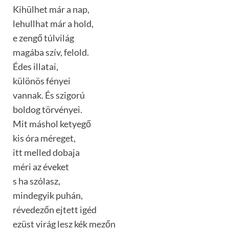
Kihülhet már a nap,
lehullhat már a hold,
e zengő túlvilág
magába szív, felold.
Édes illatai,
különös fényei
vannak. És szigorú
boldog törvényei.
Mit máshol ketyegő
kis óra méreget,
itt melled dobaja
méri az éveket
s ha szólasz,
mindegyik puhán,
révedezőn ejtett igéd
ezüst virág lesz kék mezőn