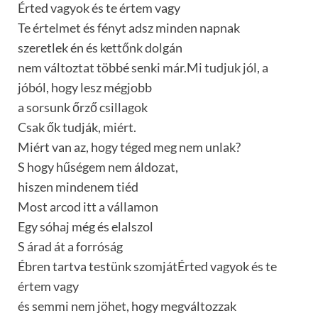
Érted vagyok és te értem vagy
Te értelmet és fényt adsz minden napnak
szeretlek én és kettőnk dolgán
nem változtat többé senki már.Mi tudjuk jól, a
jóból, hogy lesz mégjobb
a sorsunk őrző csillagok
Csak ők tudják, miért.
Miért van az, hogy téged meg nem unlak?
S hogy hűségem nem áldozat,
hiszen mindenem tiéd
Most arcod itt a vállamon
Egy sóhaj még és elalszol
S árad át a forróság
Ébren tartva testünk szomjátÉrted vagyok és te
értem vagy
és semmi nem jöhet, hogy megváltozzak