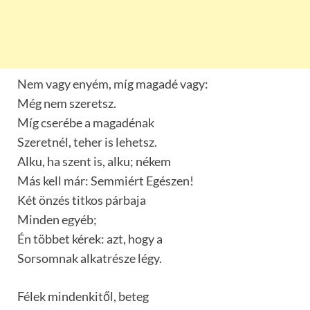
Nem vagy enyém, míg magadé vagy:
Még nem szeretsz.
Míg cserébe a magadénak
Szeretnél, teher is lehetsz.
Alku, ha szent is, alku; nékem
Más kell már: Semmiért Egészen!
Két önzés titkos párbaja
Minden egyéb;
Én többet kérek: azt, hogy a
Sorsomnak alkatrésze légy.
Félek mindenkitől, beteg