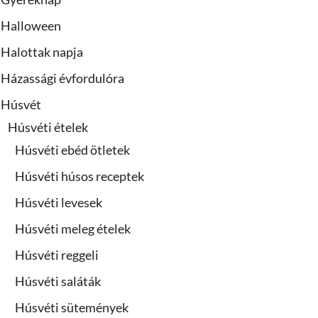
Halloween
Halottak napja
Házassági évfordulóra
Húsvét
Húsvéti ételek
Húsvéti ebéd ötletek
Húsvéti húsos receptek
Húsvéti levesek
Húsvéti meleg ételek
Húsvéti reggeli
Húsvéti saláták
Húsvéti sütemények