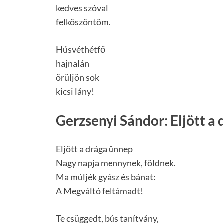
kedves szóval
felköszöntöm.
Húsvéthétfő
hajnalán
örüljön sok
kicsi lány!
Gerzsenyi Sándor: Eljött a
Eljött a drága ünnep
Nagy napja mennynek, földnek.
Ma múljék gyász és bánat:
A Megváltó feltámadt!
Te csüggedt, bús tanítvány,