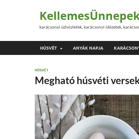
KellemesÜnnepek
karácsonyi üdvözletek, karácsonyi idézetek, karácso
HÚSVÉT
ANYÁK NAPJA
KARÁCSON
HÚSVÉT
Megható húsvéti verse