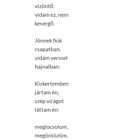
vízöntő:
vidám ez, nem
kesergő.
Jönnek fiúk
csapatban,
vidám verssel
hajnalban:
Kiskertemben
jártam én,
szép virágot
láttam én:
meglocsolom,
megöntözöm,