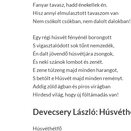
Fanyar tavasz, hadd énekellek én.
Hisz annyi elmulasztott tavaszom van
Nem csókolt csókban, nem dalolt dalokban!
Egy régi húsvét fényénél borongott
S vigasztalódott sok tűnt nemzedék,
Én dalt jövendő húsvétjára zsongok,
És neki szánok lombot és zenét.
E zene túlzeng majd minden harangot,
S betölt e Húsvét majd minden reményt.
Addig zöld ágban és piros virágban
Hirdesd világ, hogy új föltámadás van!
Devecsery László: Húsvéth
Húsvéthétfő