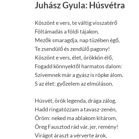
Juhász Gyula: Húsvétra
Köszönt e vers, te váltig visszatérő
Föltámadás a földi tájakon,
Mezők smaragdja, nap tüzében égő,
Te zsendülő és zendülő pagony!
Köszönt e vers, élet, örökkön élő,
Fogadd könnyektől harmatos dalom:
Szívemnek már a gyász is röpke álom,
S az élet: győzelem az elmúláson.
Húsvét, örök legenda, drága zálog,
Hadd ringatózzam a tavasz-zenén,
Öröm: neked ma ablakom kitárom,
Öreg Fausztod rád vár, jer, remény!
Virágot áraszt a vérverte árok,