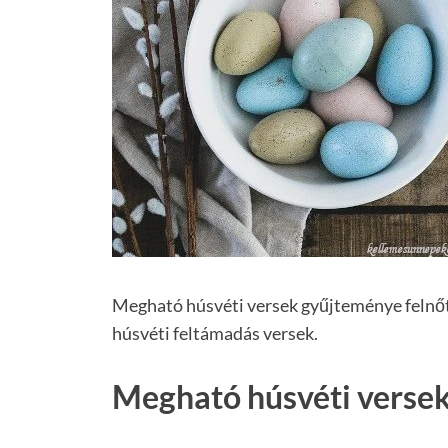
Megható húsvéti versek gyűjteménye felnőt
húsvéti feltámadás versek.
Megható húsvéti verse