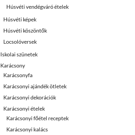
Húsvéti vendégváró ételek
Húsvéti képek
Húsvéti köszöntők
Locsolóversek
Iskolai szünetek
Karácsony
Karácsonyfa
Karácsonyi ajándék ötletek
Karácsonyi dekorációk
Karácsonyi ételek
Karácsonyi főétel receptek
Karácsonyi kalács