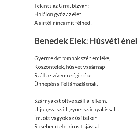
Tekints az Úrra, bízván:
Halálon győz az élet,
A sírtól nincs mit félned!
Benedek Elek: Húsvéti éne
Gyermekkoromnak szép emléke,
Köszöntelek, húsvét vasárnap!
Száll a szívemre égi béke
Ünnepén a Feltámadásnak.
Szárnyakat öltve száll a lelkem,
Ujjongva száll, gyors szárnyalással…
Ím, ott vagyok az ősi telken,
S zsebem tele piros tojással!