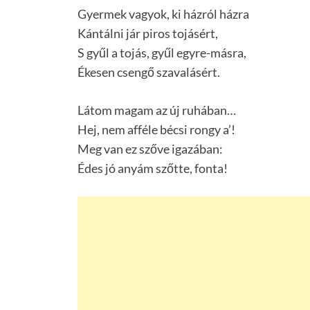
Gyermek vagyok, ki házról házra
Kántálni jár piros tojásért,
S gyűl a tojás, gyűl egyre-másra,
Ékesen csengő szavalásért.
Látom magam az új ruhában…
Hej, nem afféle bécsi rongy a’!
Meg van ez szőve igazában:
Édes jó anyám szőtte, fonta!