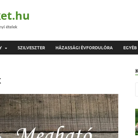
et.hu
nyi ételek
Y
SZILVESZTER
HÁZASSÁGI ÉVFORDULÓRA
EGYÉB
k