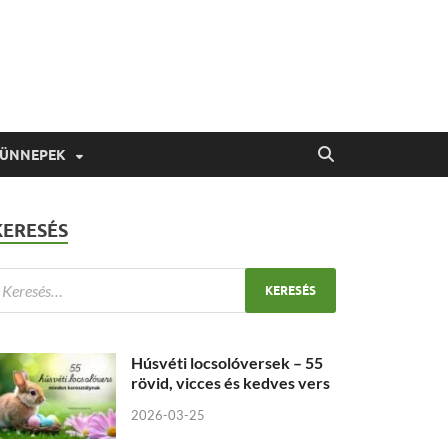
 ÜNNEPEK
KERESÉS
Húsvéti locsolóversek – 55
rövid, vicces és kedves vers
2026-03-25