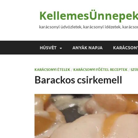
KellemesÜnnepek
karácsonyi üdvözletek, karácsonyi idézetek, karácso
HÚSVÉT
ANYÁK NAPJA
KARÁCSON
KARÁCSONYI ÉTELEK
/
KARÁCSONYI FŐÉTEL RECEPTEK
/
SZÜ
Barackos csirkemell