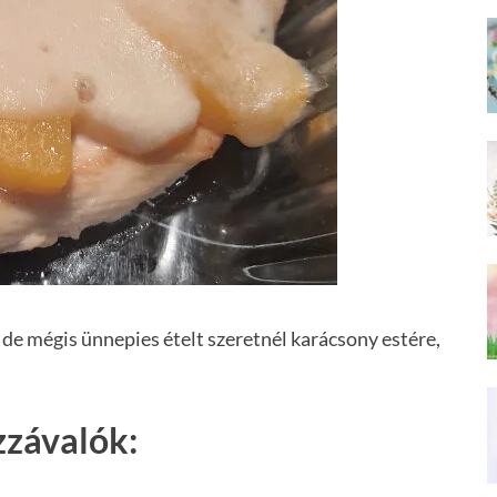
de mégis ünnepies ételt szeretnél karácsony estére,
zzávalók: