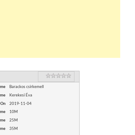
Rating
1 star
2 stars
3 stars
4 stars
5 stars
ame
Barackos csirkemell
ame
Kerekesi Éva
 On
2019-11-04
ime
10M
ime
25M
ime
35M