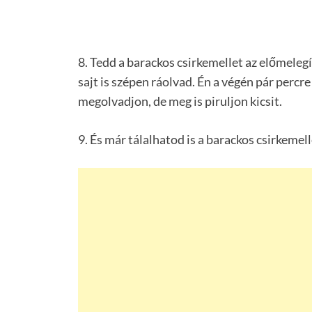
8. Tedd a barackos csirkemellet az előmelegít
sajt is szépen ráolvad. Én a végén pár percre
megolvadjon, de meg is piruljon kicsit.
9. És már tálalhatod is a barackos csirkeme