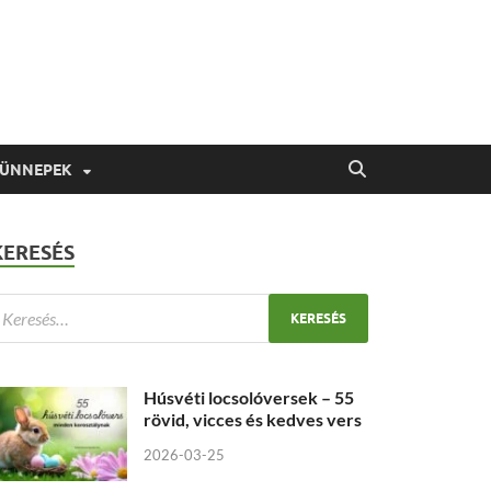
 ÜNNEPEK
KERESÉS
Húsvéti locsolóversek – 55
rövid, vicces és kedves vers
2026-03-25