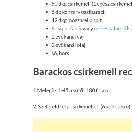
50 dkg csirkemell (1 egész csirkemel
6 db konzerv őszibarack
12 dkg mozzarella sajt
6 csipet fahéj vagy
mézeskalács fűs
2 evőkanál vaj
2 evőkanál olaj
só, bors
Barackos csirkemell rec
1.Melegítsd elő a sütőt 180 fokra.
2. Szeleteld fel a csirkemellet, (6 szeletetre)