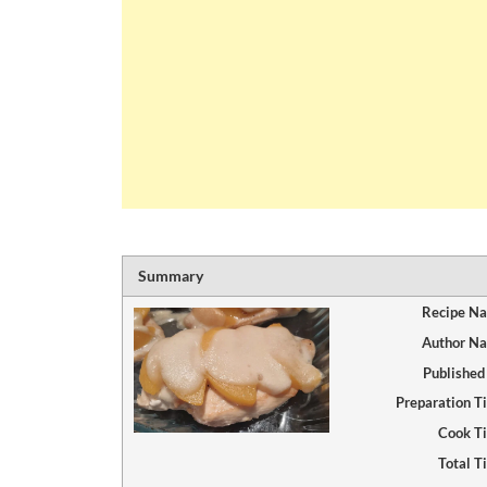
Summary
Recipe N
Author N
Published
Preparation T
Cook T
Total T