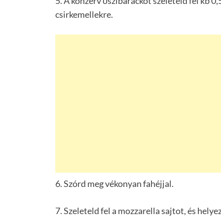
5. A konzerv őszibarackot szeleteld fel kb 0,
csirkemellekre.
6. Szórd meg vékonyan fahéjjal.
7. Szeleteld fel a mozzarella sajtot, és helye