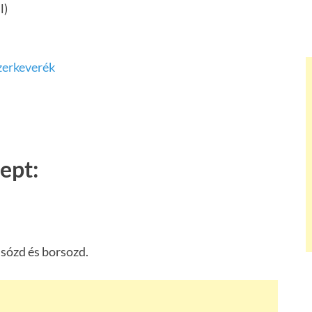
l)
zerkeverék
ept:
, sózd és borsozd.