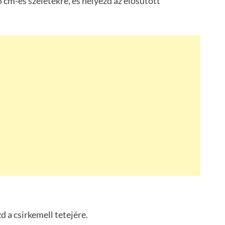
5 cm-es szeletekre, és helyezd az elősütött
zd a csirkemell tetejére.