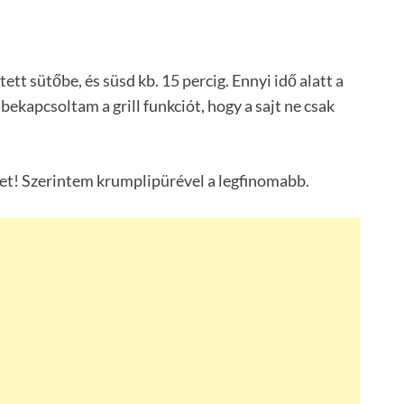
ett sütőbe, és süsd kb. 15 percig. Ennyi idő alatt a
 bekapcsoltam a grill funkciót, hogy a sajt ne csak
llet! Szerintem krumplipürével a legfinomabb.