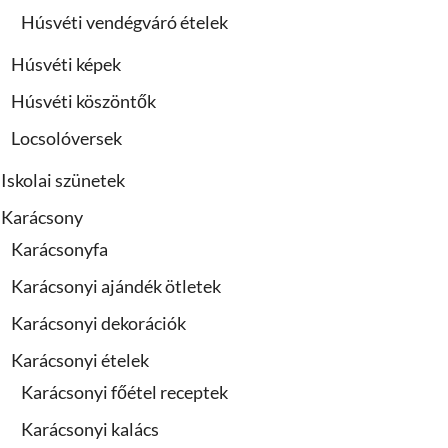
Húsvéti vendégváró ételek
Húsvéti képek
Húsvéti köszöntők
Locsolóversek
Iskolai szünetek
Karácsony
Karácsonyfa
Karácsonyi ajándék ötletek
Karácsonyi dekorációk
Karácsonyi ételek
Karácsonyi főétel receptek
Karácsonyi kalács