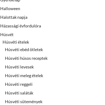
Halloween
Halottak napja
Házassági évfordulóra
Húsvét
Húsvéti ételek
Húsvéti ebéd ötletek
Húsvéti húsos receptek
Húsvéti levesek
Húsvéti meleg ételek
Húsvéti reggeli
Húsvéti saláták
Húsvéti sütemények